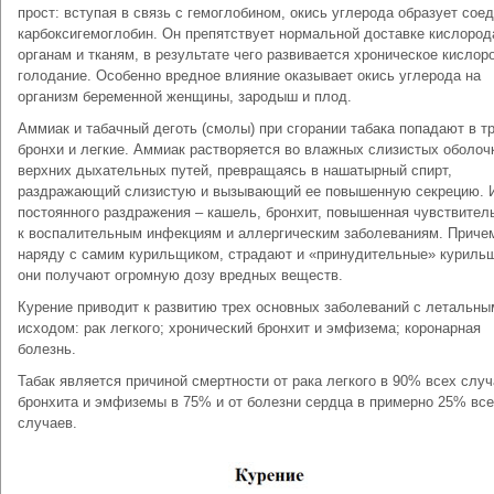
прост: вступая в связь с гемоглобином, окись углерода образует сое
карбоксигемоглобин. Он препятствует нормальной доставке кислород
органам и тканям, в результате чего развивается хроническое кислор
голодание. Особенно вредное влияние оказывает окись углерода на
организм беременной женщины, зародыш и плод.
Аммиак и табачный деготь (смолы) при сгорании табака попадают в т
бронхи и легкие. Аммиак растворяется во влажных слизистых оболоч
верхних дыхательных путей, превращаясь в нашатырный спирт,
раздражающий слизистую и вызывающий ее повышенную секрецию. 
постоянного раздражения – кашель, бронхит, повышенная чувствител
к воспалительным инфекциям и аллергическим заболеваниям. Приче
наряду с самим курильщиком, страдают и «принудительные» куриль
они получают огромную дозу вредных веществ.
Курение приводит к развитию трех основных заболеваний с летальны
исходом: рак легкого; хронический бронхит и эмфизема; коронарная
болезнь.
Табак является причиной смертности от рака легкого в 90% всех случ
бронхита и эмфиземы в 75% и от болезни сердца в примерно 25% вс
случаев.