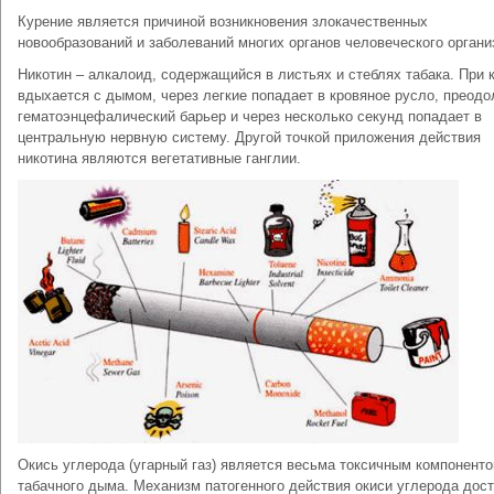
Курение является причиной возникновения злокачественных
новообразований и заболеваний многих органов человеческого органи
Никотин – алкалоид, содержащийся в листьях и стеблях табака. При 
вдыхается с дымом, через легкие попадает в кровяное русло, преодо
гематоэнцефалический барьер и через несколько секунд попадает в
центральную нервную систему. Другой точкой приложения действия
никотина являются вегетативные ганглии.
Окись углерода (угарный газ) является весьма токсичным компонент
табачного дыма. Механизм патогенного действия окиси углерода дос