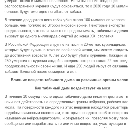
умирает около 5 миллионов человек. Если нынешние тенденции
распространения курения будут сохраняться, то к 2030 году 10 милли
человек будут ежегодно погибать от табака.
В течение двадцатого века табак убил около 100 миллионов человек, 
больше, чем погибло во Второй мировой войне. Некоторые эксперты
предсказывают, что если ничего не предпринимать, табачные изделия
вызовут до одного миллиарда смертей до конца XXI столетия.
В Российской Федерации в группе из тысячи 20-летних курильщиков,
которые будут курить в течение всей своей жизни, мы можем ожидать
до достижения возраста 70 лет 250 будут убиты курением. Каждый из
250 умерших от курения людей в среднем потеряет около 22 лет ожи
продолжительности своей жизни. И еще 250 людей умрут от связанны
табаком болезней после семидесяти лет.
Влияние веществ табачного дыма на различные органы челов
Как табачный дым воздействует на мозг
В течение 10 секунд после вдоха табачного дыма никотин достигает м
начинает действовать на определенные группы нейронов, рабочих кл
мозга. На поверхности каждого из этих нейронов находятся рецепторы
подобные замочным скважинам, в которые попадают особые веществ
называемые нейромедиаторами, и открывают их, позволяя мозгу пер
сообщения или вырабатывать те или иные вещества, участвующие в