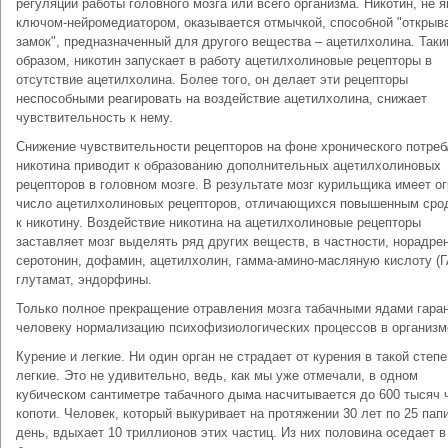
регуляции работы головного мозга или всего организма. Никотин, не 
ключом-нейромедиатором, оказывается отмычкой, способной "открыв
замок", предназначенный для другого вещества – ацетилхолина. Так
образом, никотин запускает в работу ацетилхолиновые рецепторы в
отсутствие ацетилхолина. Более того, он делает эти рецепторы
неспособными реагировать на воздействие ацетилхолина, снижает
чувствительность к нему.
Снижение чувствительности рецепторов на фоне хронического потре
никотина приводит к образованию дополнительных ацетилхолиновых
рецепторов в головном мозге. В результате мозг курильщика имеет о
число ацетилхолиновых рецепторов, отличающихся повышенным сро
к никотину. Воздействие никотина на ацетилхолиновые рецепторы
заставляет мозг выделять ряд других веществ, в частности, норадре
серотонин, дофамин, ацетилхолин, гамма-амино-масляную кислоту (
глутамат, эндорфины.
Только полное прекращение отравления мозга табачными ядами гара
человеку нормализацию психофизиологических процессов в организм
Курение и легкие. Ни один орган не страдает от курения в такой степе
легкие. Это не удивительно, ведь, как мы уже отмечали, в одном
кубическом сантиметре табачного дыма насчитывается до 600 тысяч 
копоти. Человек, который выкуривает на протяжении 30 лет по 25 пап
день, вдыхает 10 триллионов этих частиц. Из них половина оседает в