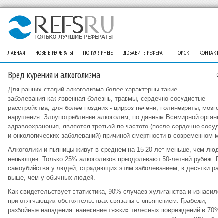
ГЛАВНАЯ
НОВЫЕ РЕФЕРАТЫ
ПОПУЛЯРНЫЕ
ДОБАВИТЬ РЕФЕРАТ
ПОИСК
КОНТАК
Вред курения и алкоголизма
Для ранних стадий алкоголизма более характерны такие
заболевания как язвенная болезнь, травмы, сердечно-сосудистые
расстройства; для более поздних - цирроз печени, полиневриты, мозг
нарушения. Злоупотребление алкоголем, по данным Всемирной орган
здравоохранения, является третьей по частоте (после сердечно-сосу
и онкологических заболеваний) причиной смертности в современном 
Алкоголики и пьяницы живут в среднем на 15-20 лет меньше, чем лю
непьющие. Только 25% алкоголиков преодолевают 50-летний рубеж. 
самоубийства у людей, страдающих этим заболеванием, в десятки р
выше, чем у обычных людей.
Как свидетельствует статистика, 90% случаев хулиганства и изнаси
при отягчающих обстоятельствах связаны с опьянением. Грабежи,
разбойные нападения, нанесение тяжких телесных повреждений в 70