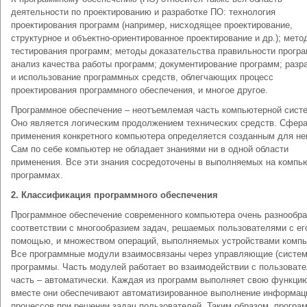
деятельности по проектированию и разработке ПО: технология
проектирования программ (например, нисходящее проектирование,
структурное и объектно-ориентированное проектирование и др.); мето
тестирования программ; методы доказательства правильности програ
анализ качества работы программ; документирование программ; разр
и использование программных средств, облегчающих процесс
проектирования программного обеспечения, и многое другое.
Программное обеспечение – неотъемлемая часть компьютерной сист
Оно является логическим продолжением технических средств. Сфер
применения конкретного компьютера определяется созданным для не
Сам по себе компьютер не обладает знаниями ни в одной области
применения. Все эти знания сосредоточены в выполняемых на компь
программах.
2. Классификация программного обеспечения
Программное обеспечение современного компьютера очень разнообра
соответствии с многообразием задач, решаемых пользователями с ег
помощью, и множеством операций, выполняемых устройствами компь
Все программные модули взаимосвязаны через управляющие (систе
программы. Часть модулей работает во взаимодействии с пользовате
часть – автоматически. Каждая из программ выполняет свою функцию
вместе они обеспечивают автоматизированное выполнение информа
процессов при решении задач пользователей. Таким образом, програ