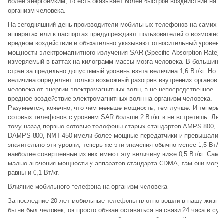
более энергоемким, то есть оказывает более быстрое воздействие на
организм человека.
На сегодняшний день производители мобильных телефонов на самих
аппаратах или в паспортах предупреждают пользователей о возможн
вредном воздействии и обязательно указывают относительный урове
мощности электромагнитного излучения SAR (Specifiс Absorption Rate
измеряемый в ваттах на килограмм массы мозга человека. В большин
стран за предельно допустимый уровень взята величина 1,6 Вт/кг. Но 
величина определяет только возможный разогрев внутренних органов
человека от энергии электромагнитных волн, а не непосредственное
вредное воздействие электромагнитных волн на организм человека.
Разумеется, конечно, что чем меньше мощность, тем лучше. И тепер
сотовых телефонов с уровнем SAR больше 2 Вт/кг и не встретишь. Ле
тому назад первые сотовые телефоны старых стандартов AMPS-800,
DAMPS-800, NMT-450 имели более мощные передатчики и превышали
значительно эти уровни, теперь же эти значения обычно менее 1,5 Вт/к
наиболее совершенные из них имеют эту величину ниже 0,5 Вт/кг. Са
малые значения мощности у аппаратов стандарта CDMА, там они мог
равны и 0,1 Вт/кг.
Влияние мобильного телефона на организм человека
За последние 20 лет мобильные телефоны плотно вошли в нашу жизн
бы ни был человек, он просто обязан оставаться на связи 24 часа в су