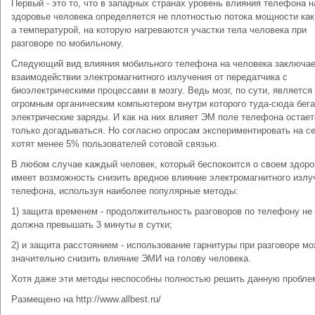
Первый - это то, что в западных странах уровень влияния телефона н
здоровье человека определяется не плотностью потока мощности как 
а температурой, на которую нагреваются участки тела человека при
разговоре по мобильному.
Следующий вид влияния мобильного телефона на человека заключае
взаимодействии электромагнитного излучения от передатчика с
биоэлектрическими процессами в мозгу. Ведь мозг, по сути, является
огромным органическим компьютером внутри которого туда-сюда бег
электрические заряды. И как на них влияет ЭМ поле телефона остает
только догадываться. Но согласно опросам экспериментировать на с
хотят менее 5% пользователей сотовой связью.
В любом случае каждый человек, который беспокоится о своем здоро
имеет возможность снизить вредное влияние электромагнитного излу
телефона, используя наиболее популярные методы:
1) защита временем - продолжительность разговоров по телефону не
должна превышать 3 минуты в сутки;
2) и защита расстоянием - использование гарнитуры при разговоре м
значительно снизить влияние ЭМИ на голову человека.
Хотя даже эти методы неспособны полностью решить данную пробле
Размещено на http://www.allbest.ru/