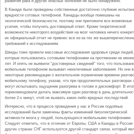
развития рака и других опасных болезней не было обнаружено.
В Канаде были проведены собственные достаточно глубокие испытан
вредности сотовых телефонов. Канадцы вообще помешаны на
экологической безопасности, поэтому они приложили все возможные
усилия, чтобы получить достоверный ответ. Кроме теоретической
возможности некоторого воздействия на мозг человека ничего конкрет
их официальный отчет не привнес все из-за тех же вышеперечисленн
требований к исследованиям.
Шведы тоже провели массовые исследования здоровья среди людей,
которые пользовались сотовыми телефонами на протяжении не менее
лет. И опять не выявили "достоверных сведений" того, что пользован
мобильным телефоном вызывает неизлечимые заболевания. Но они 
некоторые рекомендации о желательном ограничении времени разгов
мобильному телефону, указав, что при продолжительных разговорах
могут испытывать ощущение разогрева в голове и дискомфорт. В итог
порекомендовали делать максимум один разговор в день длительнос
более 2-х минут, чтоб не вызвать каких-либо вредных последствий.
Интересно, что в процессе проведения у нас в России подобных
исследований были замечены факты изменений биоэлектрической
активности мозга у людей, пользующихся мобильными телефонами.
Следует отметить, что в отличие от Европы, США и Канады в России 
других странах СНГ используется другой стандарт связи, который яв