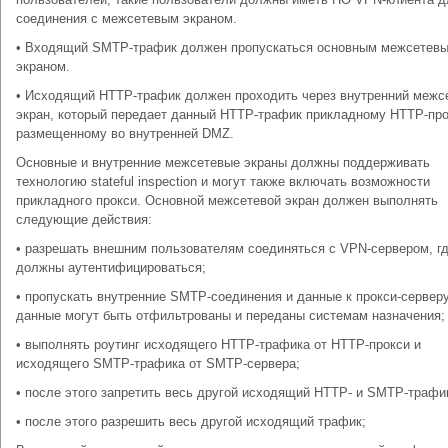
соединения с межсетевым экраном.
• Входящий SMTP-трафик должен пропускаться основным межсетев
экраном.
• Исходящий HTTP-трафик должен проходить через внутренний межс
экран, который передает данный HTTP-трафик прикладному НТТР-про
размещенному во внутренней DMZ.
Основные и внутренние межсетевые экраны должны поддерживать
технологию stateful inspection и могут также включать возможности
прикладного прокси. Основной межсетевой экран должен выполнять
следующие действия:
• разрешать внешним пользователям соединяться с VPN-сервером, гд
должны аутентифицироваться;
• пропускать внутренние SMTP-соединения и данные к прокси-серверу
данные могут быть отфильтрованы и переданы системам назначения;
• выполнять роутинг исходящего HTTP-трафика от HTTP-прокси и
исходящего SMTP-трафика от SMTP-сервера;
• после этого запретить весь другой исходящий HTTP- и SMTP-трафи
• после этого разрешить весь другой исходящий трафик;