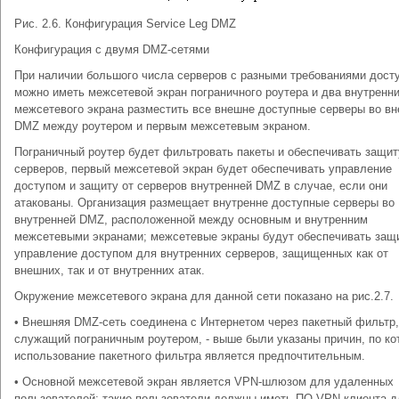
Рис. 2.6. Конфигурация Service Leg DMZ
Конфигурация с двумя DMZ-сетями
При наличии большого числа серверов с разными требованиями дост
можно иметь межсетевой экран пограничного роутера и два внутренн
межсетевого экрана разместить все внешне доступные серверы во в
DMZ между роутером и первым межсетевым экраном.
Пограничный роутер будет фильтровать пакеты и обеспечивать защит
серверов, первый межсетевой экран будет обеспечивать управление
доступом и защиту от серверов внутренней DMZ в случае, если они
атакованы. Организация размещает внутренне доступные серверы во
внутренней DMZ, расположенной между основным и внутренним
межсетевыми экранами; межсетевые экраны будут обеспечивать защ
управление доступом для внутренних серверов, защищенных как от
внешних, так и от внутренних атак.
Окружение межсетевого экрана для данной сети показано на рис.2.7.
• Внешняя DMZ-сеть соединена с Интернетом через пакетный фильтр,
служащий пограничным роутером, - выше были указаны причин, по к
использование пакетного фильтра является предпочтительным.
• Основной межсетевой экран является VPN-шлюзом для удаленных
пользователей; такие пользователи должны иметь ПО VPN-клиента д