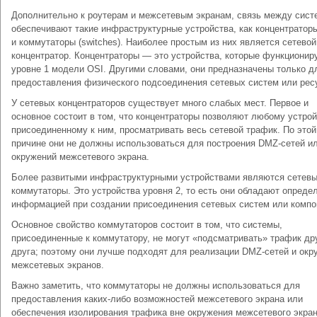
Дополнительно к роутерам и межсетевым экранам, связь между сис
обеспечивают такие инфраструктурные устройства, как концентраторы
и коммутаторы (switches). Наиболее простым из них является сетевой
концентратор. Концентраторы — это устройства, которые функционир
уровне 1 модели OSI. Другими словами, они предназначены только д
предоставления физического подсоединения сетевых систем или рес
У сетевых концентраторов существует много слабых мест. Первое и
основное состоит в том, что концентраторы позволяют любому устрой
присоединенному к ним, просматривать весь сетевой трафик. По этой
причине они не должны использоваться для построения DMZ-сетей и
окружений межсетевого экрана.
Более развитыми инфраструктурными устройствами являются сетев
коммутаторы. Это устройства уровня 2, то есть они обладают опреде
информацией при создании присоединения сетевых систем или компо
Основное свойство коммутаторов состоит в том, что системы,
присоединенные к коммутатору, не могут «подсматривать» трафик др
друга; поэтому они лучше подходят для реализации DMZ-сетей и окр
межсетевых экранов.
Важно заметить, что коммутаторы не должны использоваться для
предоставления каких-либо возможностей межсетевого экрана или
обеспечения изолирования трафика вне окружения межсетевого экран