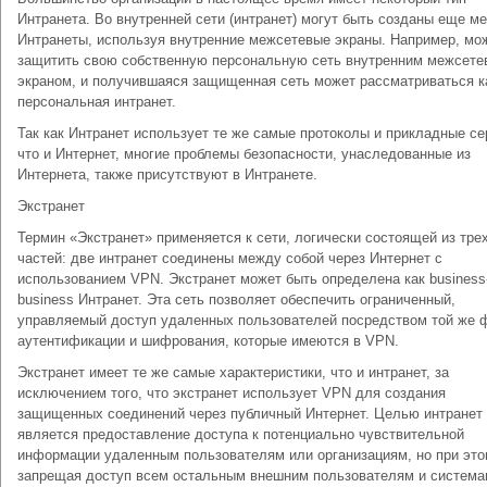
Интранета. Во внутренней сети (интранет) могут быть созданы еще м
Интранеты, используя внутренние межсетевые экраны. Например, мо
защитить свою собственную персональную сеть внутренним межсет
экраном, и получившаяся защищенная сеть может рассматриваться к
персональная интранет.
Так как Интранет использует те же самые протоколы и прикладные се
что и Интернет, многие проблемы безопасности, унаследованные из
Интернета, также присутствуют в Интранете.
Экстранет
Термин «Экстранет» применяется к сети, логически состоящей из тре
частей: две интранет соединены между собой через Интернет с
использованием VPN. Экстранет может быть определена как business-
business Интранет. Эта сеть позволяет обеспечить ограниченный,
управляемый доступ удаленных пользователей посредством той же
аутентификации и шифрования, которые имеются в VPN.
Экстранет имеет те же самые характеристики, что и интранет, за
исключением того, что экстранет использует VPN для создания
защищенных соединений через публичный Интернет. Целью интранет
является предоставление доступа к потенциально чувствительной
информации удаленным пользователям или организациям, но при эт
запрещая доступ всем остальным внешним пользователям и система