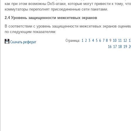
как при этом возможны DoS-атаки, которые могут привести к тому, что
коммутаторы переполнят присоединенные сети пакетами.
2.4 Уровень защищенности межсетевых экранов
В соответствии с уровень защищенности межсетевых экранов оценив
по следующим показателям:
Страница:
1
2
3
4
5
6
7
8
9
10
11
12
1
Скачать реферат
16
17
18
19
2