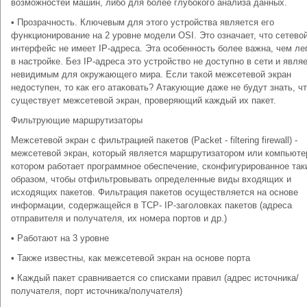
возможностей машин, либо для более глубокого анализа данных.
• Прозрачность. Ключевым для этого устройства является его
функционирование на 2 уровне модели OSI. Это означает, что сетево
интерфейс не имеет IP-адреса. Эта особенность более важна, чем ле
в настройке. Без IP-адреса это устройство не доступно в сети и явля
невидимым для окружающего мира. Если такой межсетевой экран
недоступен, то как его атаковать? Атакующие даже не будут знать, ч
существует межсетевой экран, проверяющий каждый их пакет.
Фильтрующие маршрутизаторы
Межсетевой экран с фильтрацией пакетов (Packet - filtering firewall) -
межсетевой экран, который является маршрутизатором или компьюте
котором работает программное обеспечение, сконфигурированное так
образом, чтобы отфильтровывать определенные виды входящих и
исходящих пакетов. Фильтрация пакетов осуществляется на основе
информации, содержащейся в TCP- IP-заголовках пакетов (адреса
отправителя и получателя, их номера портов и др.)
• Работают на 3 уровне
• Также известны, как межсетевой экран на основе порта
• Каждый пакет сравнивается со списками правил (адрес источника/
получателя, порт источника/получателя)