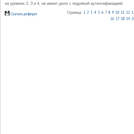
на уровнях 2, 3 и 4, не имеет дело с подобной аутентификацией.
Страница:
1
2
3
4
5
6
7
8
9
10
11
12
1
Скачать реферат
16
17
18
19
2