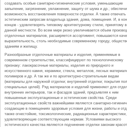
создавать особые санитарно-гигиенические условия, уменьшающие
запыление, загрязнение, увлажнение, защиту от шума и др.; обеспечи
возможность восстановления поверхности отделки. А также отвечать
эстетическим запросам владельца здания, дома, помещения. И, в ко
концов - удовлетворять типовому архитектурному стилю, принятому в
данной местности. Во всем мире резко увеличивается объем произво
отделочных материалов, расширяется ассортимент, повышаются каче
выразительность, столь необходимые современному городу, общест
зданиям и жилищу.
Разнообразные отделочные материалы и изделия, применяемые в
современном строительстве, классифицируют по технологическому
признаку: лакокрасочные материалы, изделия из природного и
искусственного камня, керамики, стекла, металлов, лесных материал
полимеров и др. А так же и по архитектурно-строительным видам
(материалы для наружной отделки; внутренней отделки; покрытия пол
специальных целей). Ряд материалов и изделий применяют для отдел
внутренних интерьеров, так и фасадов зданий, предъявляя к ним
повышенные эксплуатационные и эстетические свойства. Среди
эксплуатационных свойств важнейшими являются санитарно-гигиенич
создающие в помещениях здоровые условия для жизни, работы и отд
также огнестойкие, токсикологические, радиационные характеристики,
удовлетворяющие соответствующим нормам. Условиями высокого
эстетического качества являются подчинение отделки законам красот