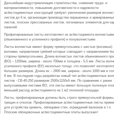
Дальнейшая индустриализация строительства, снижение трудо- и
материалоемкости, повышение долговечности и надежности
асбестоцементных конструкций требуют увеличения размеров волнис
листов до 6 м, организации производства окрашенных и армированны
листов, плоских прессованных листов, погонажных элементов для ка
панелей.
Профилированные листы изготовляют из асбестоцемента волнистыми
(обыкновенного и усиленного профиля) и полуволнистыми.
Листы волнистые имеют форму прямоугольника с шестью (восемью)
волнами, направление гребней которых совпадает с направлением б
стороны прямоугольника. Длина волнистых листов обыкновенного пр
(ВО) – 1200мм, ширина - около 700мм и толщина - 5,5 мм. Листы вол
усиленного профиля (ВУ) несколько толще, что позволяет изготовлят
больших размеров. Длина их – 2800 мм, ширина - около 1000 мм и то
8 мм. В последние годы разработан новый тип асбестоцементных вол
листов - СВ-40-250 размером 2500x1150x6 мм. По сравнению с ранее
выпускаемыми листами ВО, эти листы имеют большую полезную пло
меньший расход асбестоцемента на 1 м2 полезной площади.
Листы, профилированные должны быть строго прямоугольной формы,
трещин и отколов. Профилированные асбестоцементные листы прим
для устройства кровель, облицовки стен, ограждений балконов и т.п.
Плоские облицовочные асбестоцементные плиты выпускают