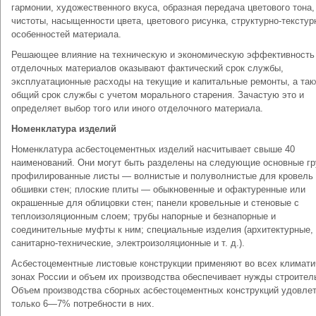
гармонии, художественного вкуса, образная передача цветового тона,
чистоты, насыщенности цвета, цветового рисунка, структурно-тексту
особенностей материала.
Решающее влияние на техническую и экономическую эффективность
отделочных материалов оказывают фактический срок службы,
эксплуатационные расходы на текущие и капитальные ремонты, а так
общий срок службы с учетом морального старения. Зачастую это и
определяет выбор того или иного отделочного материала.
Номенклатура изделий
Номенклатура асбестоцементных изделий насчитывает свыше 40
наименований. Они могут быть разделены на следующие основные гр
профилированные листы — волнистые и полуволнистые для кровель
обшивки стен; плоские плиты — обыкновенные и офактуренные или
окрашенные для облицовки стен; панели кровельные и стеновые с
теплоизоляционным слоем; трубы напорные и безнапорные и
соединительные муфты к ним; специальные изделия (архитектурные,
санитарно-технические, электроизоляционные и т. д.).
Асбестоцементные листовые конструкции применяют во всех климати
зонах России и объем их производства обеспечивает нужды строител
Объем производства сборных асбестоцементных конструкций удовле
только 6—7% потребности в них.