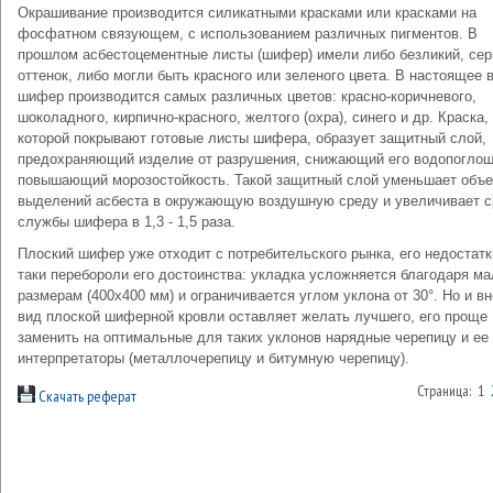
Окрашивание производится силикатными красками или красками на
фосфатном связующем, с использованием различных пигментов. В
прошлом асбестоцементные листы (шифер) имели либо безликий, се
оттенок, либо могли быть красного или зеленого цвета. В настоящее 
шифер производится самых различных цветов: красно-коричневого,
шоколадного, кирпично-красного, желтого (охра), синего и др. Краска,
которой покрывают готовые листы шифера, образует защитный слой,
предохраняющий изделие от разрушения, снижающий его водопоглощ
повышающий морозостойкость. Такой защитный слой уменьшает объ
выделений асбеста в окружающую воздушную среду и увеличивает с
службы шифера в 1,3 - 1,5 раза.
Плоский шифер уже отходит с потребительского рынка, его недостатк
таки перебороли его достоинства: укладка усложняется благодаря м
размерам (400x400 мм) и ограничивается углом уклона от 30°. Но и в
вид плоской шиферной кровли оставляет желать лучшего, его проще
заменить на оптимальные для таких уклонов нарядные черепицу и ее
интерпретаторы (металлочерепицу и битумную черепицу).
Страница: 1
Скачать реферат