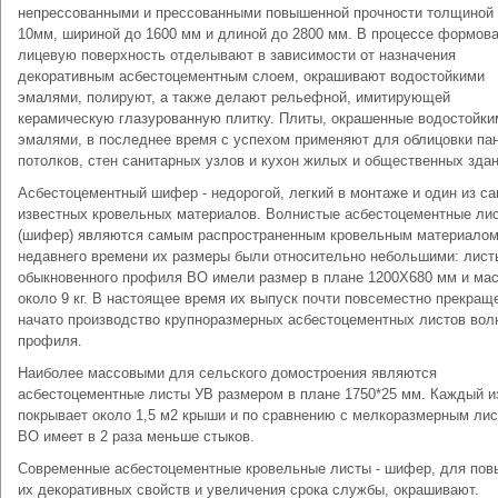
непрессованными и прессованными повышенной прочности толщиной 
10мм, шириной до 1600 мм и длиной до 2800 мм. В процессе формова
лицевую поверхность отделывают в зависимости от назначения
декоративным асбестоцементным слоем, окрашивают водостойкими
эмалями, полируют, а также делают рельефной, имитирующей
керамическую глазурованную плитку. Плиты, окрашенные водостойки
эмалями, в последнее время с успехом применяют для облицовки па
потолков, стен санитарных узлов и кухон жилых и общественных здан
Асбестоцементный шифер - недорогой, легкий в монтаже и один из с
известных кровельных материалов. Волнистые асбестоцементные ли
(шифер) являются самым распространенным кровельным материалом
недавнего времени их размеры были относительно небольшими: лист
обыкновенного профиля ВО имели размер в плане 1200X680 мм и ма
около 9 кг. В настоящее время их выпуск почти повсеместно прекращ
начато производство крупноразмерных асбестоцементных листов вол
профиля.
Наиболее массовыми для сельского домостроения являются
асбестоцементные листы УВ размером в плане 1750*25 мм. Каждый и
покрывает около 1,5 м2 крыши и по сравнению с мелкоразмерным ли
ВО имеет в 2 раза меньше стыков.
Современные асбестоцементные кровельные листы - шифер, для по
их декоративных свойств и увеличения срока службы, окрашивают.