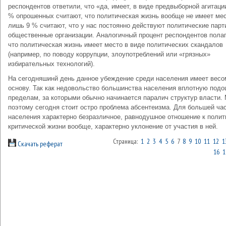
респондентов ответили, что «да, имеет, в виде предвыборной агитаци
% опрошенных считают, что политическая жизнь вообще не имеет мес
лишь 9 % считают, что у нас постоянно действуют политические парт
общественные организации. Аналогичный процент респондентов полаг
что политическая жизнь имеет место в виде политических скандалов
(например, по поводу коррупции, злоупотреблений или «грязных»
избирательных технологий).
На сегодняшинй день данное убеждение среди населения имеет вес
основу. Так как недовольство большинства населения вплотную подо
пределам, за которыми обычно начинается паралич структур власти.
поэтому сегодня стоит остро проблема абсентеизма. Для большей ча
населения характерно безразличное, равнодушное отношение к полити
критической жизни вообще, характерно уклонение от участия в ней.
Страница:
1
2
3
4
5
6
7
8
9
10
11
12
1
Скачать реферат
16
1