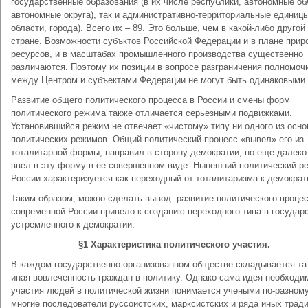
государственные образования (в их числе республики, автономные об
автономные округа), так и административно-территориальные единицы
области, города). Всего их – 89. Это больше, чем в какой-либо другой
стране. Возможности субъктов Российской Федерации и в плане при
ресурсов, и в масштабах промышленного производства существенно
различаются. Поэтому их позиции в вопросе разграничения полномоч
между Центром и субъектами Федерации не могут быть одинаковыми.
Развитие общего политического процесса в России и смены форм
политического режима также отличается серьезными подвижками.
Установившийся режим не отвечает «чистому» типу ни одного из осн
политических режимов. Общий политический процесс «вывел» его из
тоталитарной формы, направил в сторону демократии, но еще далеко
ввел в эту форму в ее совершенном виде. Нынешний политический р
России характеризуется как переходный от тоталитаризма к демократ
Таким образом, можно сделать вывод: развитие политического процес
современной России привело к созданию переходного типа в государс
устремленного к демократии.
§
1 Характеристика политического участия.
В каждом государственно организованном обществе складывается та
иная вовлеченность граждан в политику. Однако сама идея необходи
участия людей в политической жизни понимается учеными по-разному.
многие последователи руссоистских, марксистских и ряда иных тради