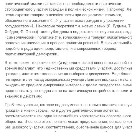
политической мысли настаивают на необходимости практически
стопроцентного участия граждан в политической жизни. Например, Ле
неоднократно говорил о неизбежности при социализме «прямого,
обеспеченного законами <…> участия всех граждан в управлении
государством»1. Некоторые теоретики т.н. новых левых (Л. Гудмен, Т.
Хейден, Ф. Фонон) также убеждены в недостаточности участия гражд
«символической» политике (т.е. голосовании) и требуют обязательног
вовлечения населения в процесс принятия решений. В значительной 
подобного рода идеи представлены и в современных теориях
партисипаторной демократии.
В то же время теоретические (и идеологические) оппоненты данной то
зрения полагают, что «единственными средствами участия, доступны
граждан, являются голосование на выборах и дискуссии». Еще более
пятидесяти лет назад американский ученый Липманн высказал мысль,
ожидать от среднего американца интереса к делам государства, знач
предполагать у него едва ли не патологическую потребность в полит
знаниях и действиях
Проблема участия, которое подразумевает не только политическое уч
граждан в жизни страны, но и другие деятельностные аспекты,
рассматривается как одна из важнейших характеристик современного
общества. В основе этого понятия лежит представление, согласно ко
без широкого участия, соответственно, обеспечение шансов для учас