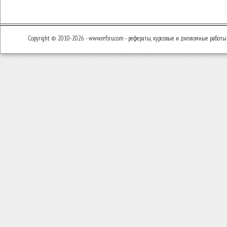
Copyright © 2010-2026 - www.refsru.com - рефераты, курсовые и дипломные работы