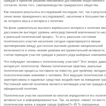
граждан в принятии решений невозможно достижение общественного
согласия, более того, самопроизводство гражданского общества.
Как показали результаты исследований последних лет, так и результ
лично мною проведенного исследования1, население в большинстве 
не потеряло вкуса и интереса к политике.
На фоне сравнительно высокого вербального интереса к политике яв
диссонансом выглядит уровень непосредственной вовлеченности нас
в реальный политический процесс. То есть реальное состояние
политического участия населения сегодня характеризуется явным
противоречием между достаточно высоким уровнем эмоциональной
включенности и очень низким уровнем инструментальной активности,
считая периодов участия граждан в разного рода выборных компаниях
Что побуждает человека к политическому участию? Этот вопрос давн
интересует политологов. Именно политическая практика, реальные
политические процессы поставили на повестку дня проблему овладен
психологическими знаниями о человеке. Все ведущие политические п
заинтересованы в надежных средствах воздействия на поведение гра
Постоянной заботой политиков является мотивация участия граждан 
официальной политике.
Политическое участие населения во многом определяется его полити
активностью и информированностью. Так, на вопрос «имеет ли место
политическая жизнь в вашем городе (районе)?» 45 % опрошенных