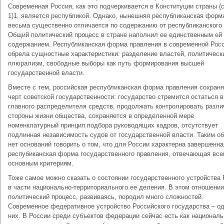
Современная Россия, как это подчеркивается в Конституции страны (
1)1, является республикой. Однако, нынешняя республиканская форм
весьма существенно отличается по содержанию от республиканского
Общий политический процесс в стране наполнил ее единственным ей
содержанием. Республиканская форма правления в современной Рос
обрела сущностные характеристики: разделение властей, политическ
плюрализм, свободные выборы как путь формирования высшей
государственной власти.
Вместе с тем, российская республиканская форма правления сохраня
черт советской государственности: государство стремится остаться в
главного распределителя средств, продолжать контролировать разл
стороны жизни общества, сохраняется в определенной мере
номенклатурный принцип подбора руководящих кадров, отсутствует
подлинная независимость судов от государственной власти. Таким о
нет оснований говорить о том, что для России характерна завершенна
респубиканская форма государственного правления, отвечающая вс
основным критериям.
Тоже самое можно сказать о состоянии государственного устройства
в части национально-территориального ее деления. В этом отношени
политический процесс, развиваясь, породил много сложностей.
Современное федеративное устройство Российского государства – од
них. В России среди субъектов федерации сейчас есть как националь