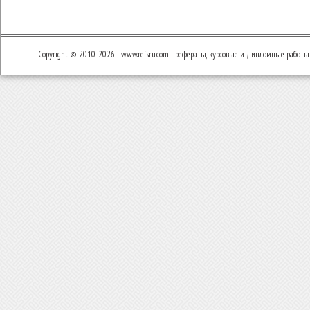
Copyright © 2010-2026 - www.refsru.com - рефераты, курсовые и дипломные работы