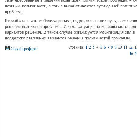
заинтересованные в решении возникшей политической проблемы, уточ
позиции, возможности, а также вырабатываются пути данной политич
проблемы.
Второй этап - это мобилизация сил, поддерживающих путь, намеченн
решения возникшей проблемы. Иногда ситуация не исчерпывается од
вариантов решения. В таком случае организуется мобилизация сил в
поддержку различных вариантов решения политической проблемы.
Страница:
1
2
3
4
5
6
7
8
9
10
11
12
1
Скачать реферат
16
1