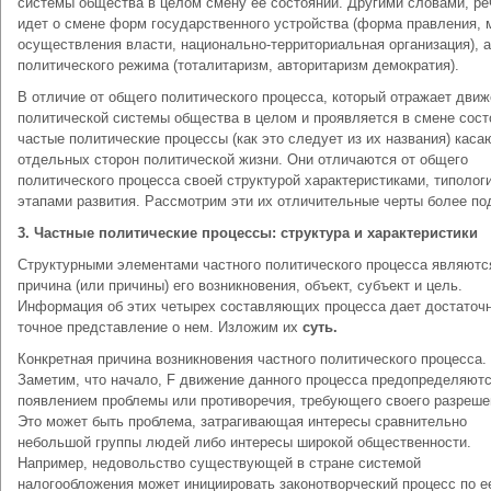
системы общества в целом смену ее состояний. Другими словами, ре
идет о смене форм государственного устройства (форма правления,
осуществления власти, национально-территориальная организация), а
политического режима (тоталитаризм, авторитаризм демократия).
В отличие от общего политического процесса, который отражает дви
политической системы общества в целом и проявляется в смене сост
частые политические процессы (как это следует из их названия) каса
отдельных сторон политической жизни. Они отличаются от общего
политического процесса своей структурой характеристиками, типолог
этапами развития. Рассмотрим эти их отличительные черты более по
3.
Частные политические процессы: структура и характеристики
Структурными элементами частного политического процесса являютс
причина (или причины) его возникновения, объект, субъект и цель.
Информация об этих четырех составляющих процесса дает достаточ
точное представление о нем. Изложим их
суть.
Конкретная причина возникновения частного политического процесса.
Заметим, что начало, F движение данного процесса предопределяют
появлением проблемы или противоречия, требующего своего разреше
Это может быть проблема, затрагивающая интересы сравнительно
небольшой группы людей либо интересы широкой общественности.
Например, недовольство существующей в стране системой
налогообложения может инициировать законотворческий процесс по е