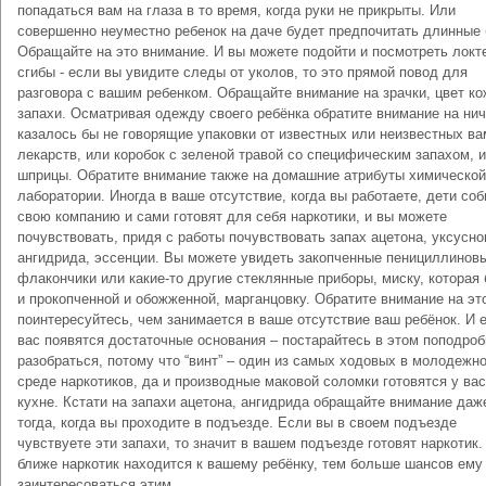
попадаться вам на глаза в то время, когда руки не прикрыты. Или
совершенно неуместно ребенок на даче будет предпочитать длинные 
Обращайте на это внимание. И вы можете подойти и посмотреть локт
сгибы - если вы увидите следы от уколов, то это прямой повод для
разговора с вашим ребенком. Обращайте внимание на зрачки, цвет ко
запахи. Осматривая одежду своего ребёнка обратите внимание на нич
казалось бы не говорящие упаковки от известных или неизвестных ва
лекарств, или коробок с зеленой травой со специфическим запахом, и
шприцы. Обратите внимание также на домашние атрибуты химической
лаборатории. Иногда в ваше отсутствие, когда вы работаете, дети со
свою компанию и сами готовят для себя наркотики, и вы можете
почувствовать, придя с работы почувствовать запах ацетона, уксусно
ангидрида, эссенции. Вы можете увидеть закопченные пенициллинов
флакончики или какие-то другие стеклянные приборы, миску, которая
и прокопченной и обожженной, марганцовку. Обратите внимание на эт
поинтересуйтесь, чем занимается в ваше отсутствие ваш ребёнок. И 
вас появятся достаточные основания – постарайтесь в этом поподро
разобраться, потому что “винт” – один из самых ходовых в молодежн
среде наркотиков, да и производные маковой соломки готовятся у вас
кухне. Кстати на запахи ацетона, ангидрида обращайте внимание даж
тогда, когда вы проходите в подъезде. Если вы в своем подъезде
чувствуете эти запахи, то значит в вашем подъезде готовят наркотик
ближе наркотик находится к вашему ребёнку, тем больше шансов ему
заинтересоваться этим.