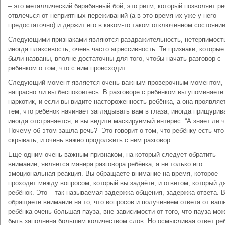
– это металлический барабанный бой, это ритм, который позволяет р
отвлечься от неприятных переживаний (а в это время их уже у него
предостаточно) и держит его в каком-то таком отключенном состоянии
Следующими признаками являются раздражительность, нетерпимост
иногда плаксивость, очень часто агрессивность. Те признаки, которые
были названы, вполне достаточны для того, чтобы начать разговор с
ребёнком о том, что с ним происходит.
Следующий момент является очень важным проверочным моментом, 
напрасно ли вы беспокоитесь. В разговоре с ребёнком вы упоминаете
наркотик, и если вы видите настороженность ребёнка, а она проявляе
тем, что ребёнок начинает заглядывать вам в глаза, иногда прищурив
иногда отстраняется, и вы видите маскируемый интерес: “А знает ли ч
Почему об этом зашла речь?” Это говорит о том, что ребёнку есть что
скрывать, и очень важно продолжить с ним разговор.
Еще одним очень важным признаком, на который следует обратить
внимание, является манера разговора ребёнка, а не только его
эмоциональная реакция. Вы обращаете внимание на время, которое
проходит между вопросом, который вы задаёте, и ответом, который д
ребёнок. Это – так называемая задержка общения, задержка ответа. 
обращаете внимание на то, что вопросов и получением ответа от ваш
ребёнка очень большая пауза, вне зависимости от того, что пауза мо
быть заполнена большим количеством слов. Но осмысливая ответ ре