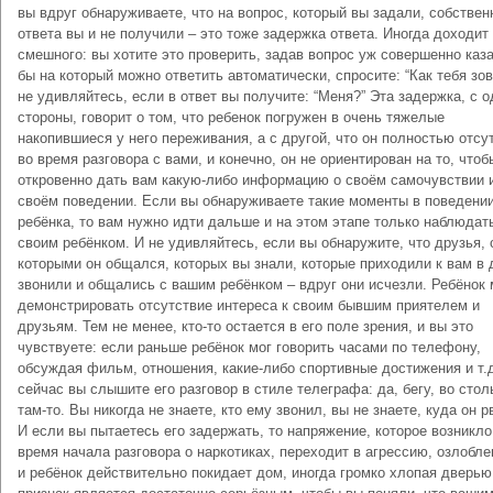
вы вдруг обнаруживаете, что на вопрос, который вы задали, собствен
ответа вы и не получили – это тоже задержка ответа. Иногда доходит
смешного: вы хотите это проверить, задав вопрос уж совершенно каз
бы на который можно ответить автоматически, спросите: “Как тебя зов
не удивляйтесь, если в ответ вы получите: “Меня?” Эта задержка, с 
стороны, говорит о том, что ребенок погружен в очень тяжелые
накопившиеся у него переживания, а с другой, что он полностью отсу
во время разговора с вами, и конечно, он не ориентирован на то, чтоб
откровенно дать вам какую-либо информацию о своём самочувствии 
своём поведении. Если вы обнаруживаете такие моменты в поведени
ребёнка, то вам нужно идти дальше и на этом этапе только наблюдат
своим ребёнком. И не удивляйтесь, если вы обнаружите, что друзья, 
которыми он общался, которых вы знали, которые приходили к вам в 
звонили и общались с вашим ребёнком – вдруг они исчезли. Ребёнок
демонстрировать отсутствие интереса к своим бывшим приятелем и
друзьям. Тем не менее, кто-то остается в его поле зрения, и вы это
чувствуете: если раньше ребёнок мог говорить часами по телефону,
обсуждая фильм, отношения, какие-либо спортивные достижения и т.д
сейчас вы слышите его разговор в стиле телеграфа: да, бегу, во столь
там-то. Вы никогда не знаете, кто ему звонил, вы не знаете, куда он р
И если вы пытаетесь его задержать, то напряжение, которое возникло
время начала разговора о наркотиках, переходит в агрессию, озлобле
и ребёнок действительно покидает дом, иногда громко хлопая дверью