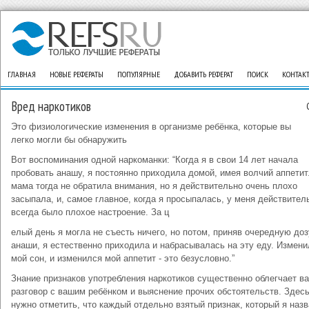
ГЛАВНАЯ
НОВЫЕ РЕФЕРАТЫ
ПОПУЛЯРНЫЕ
ДОБАВИТЬ РЕФЕРАТ
ПОИСК
КОНТАК
Вред наркотиков
Это физиологические изменения в организме ребёнка, которые вы
легко могли бы обнаружить
Вот воспоминания одной наркоманки: “Когда я в свои 14 лет начала
пробовать анашу, я постоянно приходила домой, имея волчий аппетит
мама тогда не обратила внимания, но я действительно очень плохо
засыпала, и, самое главное, когда я просыпалась, у меня действител
всегда было плохое настроение. За ц
елый день я могла не съесть ничего, но потом, приняв очередную доз
анаши, я естественно приходила и набрасывалась на эту еду. Измен
мой сон, и изменился мой аппетит - это безусловно.”
Знание признаков употребления наркотиков существенно облегчает в
разговор с вашим ребёнком и выяснение прочих обстоятельств. Здес
нужно отметить, что каждый отдельно взятый признак, который я назв