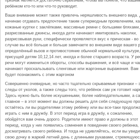
признак является достаточно серьёзным, чтобы вы поняли, что ваши
ребёнком кто-то или что-то руководит.
Ваше внимание может также привлечь неряшливость внешнего вида. 
начинаю отдавать предпочтение таким супермодным проявлениям, ка
кожаные куртки с заклёпками, массивные ремни с большими бляхами,
разрисованные джинсы, иногда дети начинают имитировать наколки,
разрисовывая руки, специфически проявляется вкус к прическам - во
случае вы всё больше и больше замечаете во внешнем виде вашего 
определённый вызов и противостояние обычной нормальной культуре
присущей детям 10,12,14 лет, иногда и более старшего возраста. У ре
речи могут измениться обороты, способы выражения, и всё чаще и ч
начинают проскальзывать сленговые или жаргонные выражения. Вам
будет познакомить с этим жаргоном
Совершенно очевидные, но часто тщательно скрываемые признаки – 
следы от уколов, а также следы того, что ребёнок сам уж готовит нар
Здесь нужно быть более искушенными, более наблюдательными, а с
главное – в этот момент вы должны решить для себя следующую про
остаётесь ли вы родителями этому ребёнку или вы все-таки продолж
играть с ним в дружбу. В этот период игра в дружбу, к сожалению,
обойдётся вам очень дорого. Родители имеют право и должны в этот
период, когда у них появились сомнения в поведении своего ребенка,
досматривать своего ребёнка. И тогда не удивляйтесь, если вы увиди
свою дочку в жаркий летний день с длинными рукавами, стремящуюс