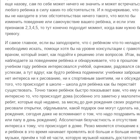
еще назову, сам по себе может ничего не значить и может встречатьс
любого ребенка в силу каких-то обстоятельств. И я подчеркиваю, что
вы не находите в этих обстоятельствах ничего такого, что могло бы
изменить поведение или самочувствие вашего ребёнка, и если этих
признаков 2,3,4,5, то тут конечно подходит момент, когда вам нужно б
тревогу.
И самое главное, если вы заподозрите, что с ребёнком что-то неладн
необходимо искать, помощи хотя бы на уровне консультации с грамо
врачом, который знает, как подойти к решению этих вопросов. Итак, в
наблюдаете за поведением ребёнка и обнаруживаете, что в прошлом
учебном году ребёнок интересовался учёбой, оценками, радовался с
успехам, а тут вдруг, как будто ребёнка подменили: учебники заброш
нет интереса ни к рисованию, ни к спортивным занятиям, ни к обсужд
того, что происходит в школе – школа для ребёнка как бы перестаёт
существовать. Точно также ребёнок быстро показывает вам, что ему 
интересно то, что происходит дома (особенно это заметно у малолетн
ребят, которые ещё недавно, за месяц до дня рождения своих родите
рисовали открытки, обдумывали, какой подарок они могут сделать на
рождения, сегодня даже не вспоминают о том, что надо поздравить 
или папу в день рождения). Абсолютная безучастность и отсутствие
интереса к тому, что происходит в доме. Резко меняется отношение к
и ребёнок в это время начинает проявлять всё больше и больше инте
музыки, причём к той её части, которую музыкой назвать достаточно 