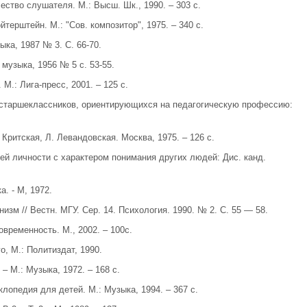
ество слушателя. М.: Высш. Шк., 1990. – 303 с.
ойтерштейн. М.: "Сов. композитор", 1975. – 340 с.
ыка, 1987 № 3. С. 66-70.
 музыка, 1956 № 5 с. 53-55.
М.: Лига-пресс, 2001. – 125 с.
у старшеклассников, ориентирующихся на педагогическую профессию:
 Критская, Л. Левандовская. Москва, 1975. – 126 с.
ей личности с характером понимания других людей: Дис. канд.
. - М, 1972.
изм // Вестн. МГУ. Сер. 14. Психология. 1990. № 2. С. 55 — 58.
временность. М., 2002. – 100с.
о, М.: Политиздат, 1990.
 – М.: Музыка, 1972. – 168 с.
лопедия для детей. М.: Музыка, 1994. – 367 с.