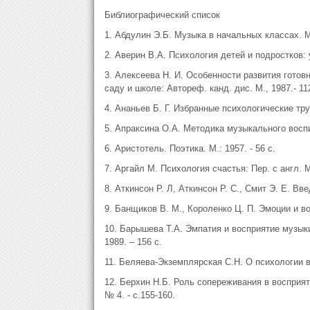
Библиографический список
1. Абдулин Э.Б. Музыка в начальных классах. М.
2. Аверин В.А. Психология детей и подростков: уч
3. Алексеева Н. И. Особенности развития готов
саду и школе: Автореф. канд. дис. М., 1987.- 112
4. Ананьев Б. Г. Избранные психологические труд
5. Апраксина О.А. Методика музыкального воспи
6. Аристотель. Поэтика. М.: 1957. - 56 с.
7. Аргайл М. Психология счастья: Пер. с англ. М.
8. Аткинсон Р. Л, Аткинсон Р. С., Смит Э. Е. Вве
9. Банщиков В. М., Короленко Ц. П. Эмоции и воо
10. Барышева Т.А. Эмпатия и восприятие музыки 
1989. – 156 с.
11. Беляева-Экземплярская С.Н. О психологии во
12. Берхин Н.Б. Роль сопереживания в восприят
№ 4. - с.155-160.