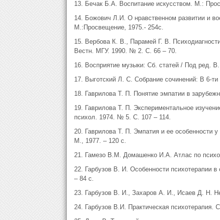
13. Бечак Б.А. Воспитание искусством. М.: Прос
14. Божович Л.И. О нравственном развитии и во
М.:Просвещение, 1975.- 254с.
15. Вербова К. В., Парамей Г. В. Психодиагност
Вестн. МГУ. 1990. № 2. С. 66 – 70.
16. Восприятие музыки: Сб. статей / Под ред. В.
17. Выготский Л. С. Собрание сочинений: В 6-ти т
18. Гаврилова Т. П. Понятие эмпатии в зарубежно
19. Гаврилова Т. П. Экспериментальное изучени
психол. 1974. № 5. С. 107 – 114.
20. Гаврилова Т. П. Эмпатия и ее особенности 
М., 1977. – 120 с.
21. Гамезо В.М. Домашенко И.А. Атлас по психол
22. Гарбузов В. И. Особенности психотерапии 
– 84 с.
23. Гарбузов В. И., Захаров А. И., Исаев Д. Н. 
24. Гарбузов В.И. Практическая психотерапия. СП