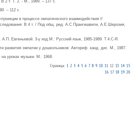
 т. Т. 2. - М., 1989. – 137 с.
0. – 112 с.
нтроекции в процессе эмпатического взаимодействия //
ледования: В 4 т. / Под общ. ред. А.С.Прангишвили, А.Е.Шерозия,
. А.П. Евгеньевой. 3-у изд.М.: Русский язык, 1985-1989. Т.4.С-Я.
ти развития эмпатии у дошкольников: Автореф. канд. дис. М., 1987.
на уроках музыки. М.: 1968.
Страница:
1
2
3
4
5
6
7
8
9
10
11
12
13
14
15
16
17
18
19
20