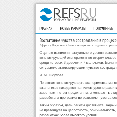
ГЛАВНАЯ
НОВЫЕ РЕФЕРАТЫ
ПОПУЛЯРНЫЕ
Воспитание чувства сострадания в процесс
Рефераты
/
Педагогика
/
Воспитание чувства сострадания в процес
С целью выявления актуального уровня развит
констатирующий эксперимент во втором классе 
среди которых 8 девочек и 7 мальчиков. Были 
ситуациям, активизирующим чувство сострадани
И. М. Юсупова.
По итогам констатирующего эксперимента мы о
школьников находится на низком уровне развит
животным, потом к родителям, и меньше - к ст
разработана программа по развитию чувства со
Таким образом, цель работы достигнута, задач
не претендует на целостность, оригинальность
разработках более высокого уровня.