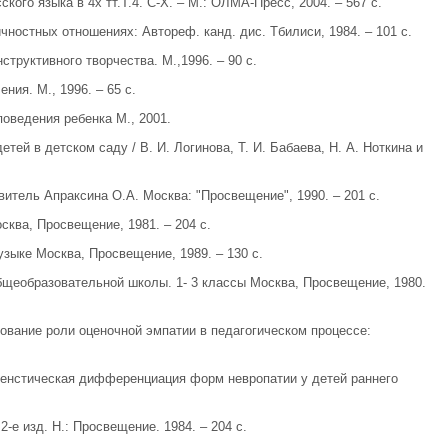
кого языка в 4х тт.Т.4. С-Х. – М.: ОЛМА-Пресс, 2004. – 567 с.
ностных отношениях: Автореф. канд. дис. Тбилиси, 1984. – 101 с.
структивного творчества. М.,1996. – 90 с.
ия. М., 1996. – 65 с.
оведения ребенка М., 2001.
тей в детском саду / В. И. Логинова, Т. И. Бабаева, Н. А. Ноткина и
витель Апраксина О.А. Москва: "Просвещение", 1990. – 201 с.
сква, Просвещение, 1981. – 204 с.
узыке Москва, Просвещение, 1989. – 130 с.
бщеобразовательной школы. 1- 3 классы Москва, Просвещение, 1980.
дование роли оценочной эмпатии в педагогическом процессе:
тогенстическая дифференциация форм невропатии у детей раннего
-е изд. Н.: Просвещение. 1984. – 204 с.