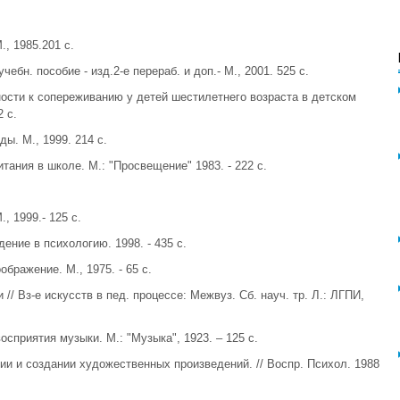
, 1985.201 с.
ебн. пособие - изд.2-е перераб. и доп.- М., 2001. 525 с.
ности к сопереживанию у детей шестилетнего возраста в детском
 с.
ы. М., 1999. 214 с.
тания в школе. М.: "Просвещение" 1983. - 222 с.
, 1999.- 125 с.
дение в психологию. 1998. - 435 с.
бражение. М., 1975. - 65 с.
// Вз-е искусств в пед. процессе: Межвуз. Сб. науч. тр. Л.: ЛГПИ,
сприятия музыки. М.: "Музыка", 1923. – 125 с.
ии и создании художественных произведений. // Воспр. Психол. 1988