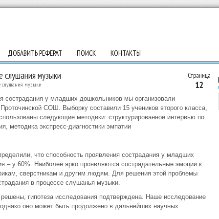
ДОБАВИТЬ РЕФЕРАТ
ПОИСК
КОНТАКТЫ
е слушания музыки
Страница
12
се слушания музыки
ия сострадания у младших дошкольников мы организовали
Проточинской СОШ. Выборку составили 15 учеников второго класса,
использованы следующие методики: структурированное интервью по
я, методика экспресс-диагностики эмпатии
пределили, что способность проявления сострадания у младших
ия – у 60%. Наиболее ярко проявляются сострадательные эмоции к
арикам, сверстникам и другим людям. Для решения этой проблемы
страдания в процессе слушанья музыки.
и решены, гипотеза исследования подтверждена. Наше исследование
, однако оно может быть продолжено в дальнейших научных