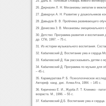
25. Даль В. Толковый словарь живого великорусс
26. Джрназян Л. Н. Механизмы эмпатии в межлич
27. Давидчук А. Н. Развитие у дошкольников кон
28. Давыдов В. В. Проблема развивающего обучен
29. Денисова 3. В. Механизмы эмоционального п
30. Детство: Программа развития и воспитания де
др. СПб, 1997. – 75 с.
31. Из истории музыкального воспитания. Соста
32. Кабалевский Д. Воспитание ума и сердца Мо
33. Кабалевский Д. Как рассказывать детям о м
34. Кабалевский Д. Программа по музыке для о
– 45 с.
35. Карамуратова Р. Б. Психологическое иссле
Автореф. канд. дис. Алма-Ата, 1984. – 145 с.
36. Кириченко Е. И., Журба Л. Т. Клинико - па
возраста. М., 1996. – 55 с.
37. Кабалевский Д.Б. Воспитание ума и сердца. 2