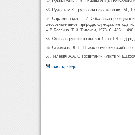
52. Рубинштейн С.Л. Основы общей психологии: В 2
53. Рудестам К. Групповая психотерапия. М., 199
54. Сарджвеладзе Н. И. О балансе проекции и и
Бессознательное: природа, функции, методы исс
Ф.В.Бассина. Т. 3. Тбилиси, 1978. С. 485 — 490.
55. Словарь русского языка в 4-х тт.Т.4. под ред
56. Стрелкова Л. П. Психологические особеннос
57. Телевич А.А. О воспитании чувств учащихся 
Скачать реферат