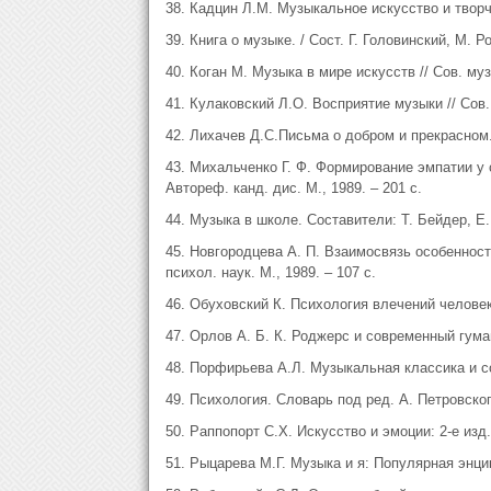
38. Кадцин Л.М. Музыкальное искусство и творч
39. Книга о музыке. / Сост. Г. Головинский, М. Р
40. Коган М. Музыка в мире искусств // Сов. муз
41. Кулаковский Л.О. Восприятие музыки // Сов.
42. Лихачев Д.С.Письма о добром и прекрасном. 
43. Михальченко Г. Ф. Формирование эмпатии 
Автореф. канд. дис. М., 1989. – 201 с.
44. Музыка в школе. Составители: Т. Бейдер, Е.
45. Новгородцева А. П. Взаимосвязь особенност
психол. наук. М., 1989. – 107 с.
46. Обуховский К. Психология влечений человека
47. Орлов А. Б. К. Роджерс и современный гуман
48. Порфирьева А.Л. Музыкальная классика и со
49. Психология. Словарь под ред. А. Петровског
50. Раппопорт С.Х. Искусство и эмоции: 2-е изд.
51. Рыцарева М.Г. Музыка и я: Популярная энцик