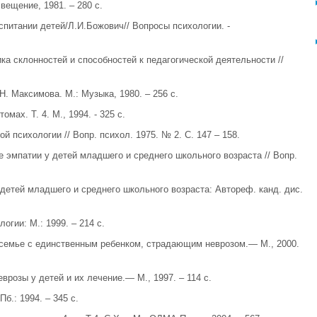
вещение, 1981. – 280 с.
спитании детей/Л.И.Божович// Вопросы психологии. -
ика склонностей и способностей к педагогической деятельности //
Н. Максимова. М.: Музыка, 1980. – 256 с.
омах. Т. 4. М., 1994. - 325 с.
й психологии // Вопр. психол. 1975. № 2. С. 147 – 158.
е эмпатии у детей младшего и среднего школьного возраста // Вопр.
у детей младшего и среднего школьного возраста: Автореф. канд. дис.
огии: М.: 1999. – 214 с.
в семье с единственным ребенком, страдающим неврозом.— М., 2000.
Неврозы у детей и их лечение.— М., 1997. – 114 с.
б.: 1994. – 345 с.