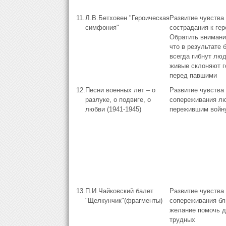
11.
Л.В.Бетховен "Героическая
Развитие чувства
симфония"
сострадания к гер
Обратить внимание
что в результате 
всегда гибнут люд
живые склоняют 
перед павшими
12.
Песни военных лет – о
Развитие чувства
разлуке, о подвиге, о
сопереживания л
любви (1941-1945)
пережившим войну
13.
П.И.Чайковский балет
Развитие чувства
"Щелкунчик"(фрагменты)
сопереживания бл
желание помочь д
трудных