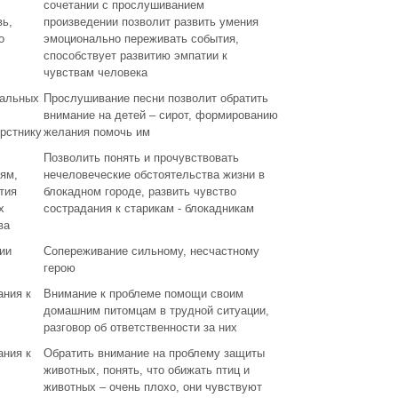
сочетании с прослушиванием
ь,
произведении позволит развить умения
о
эмоционально переживать события,
способствует развитию эмпатии к
чувствам человека
нальных
Прослушивание песни позволит обратить
внимание на детей – сирот, формированию
ерстнику
желания помочь им
Позволить понять и прочувствовать
ям,
нечеловеческие обстоятельства жизни в
тия
блокадном городе, развить чувство
х
сострадания к старикам - блокадникам
ва
ии
Сопереживание сильному, несчастному
герою
ания к
Внимание к проблеме помощи своим
домашним питомцам в трудной ситуации,
разговор об ответственности за них
ания к
Обратить внимание на проблему защиты
животных, понять, что обижать птиц и
животных – очень плохо, они чувствуют