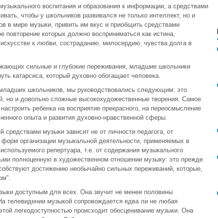
музыкального воспитания и образования к информации, а средствами
ивать, чтобы у школьников развивался не только интеллект, но и
в в мире музыки, привить им вкус и приобщить средствами
е повторение которых должно восприниматься как истина,
 искусстве к любви, состраданию, милосердию, чувства долга в
ажающих сильные и глубокие переживания, младшие школьники
уть катарсиса, который духовно обогащает человека.
 младших школьников, мы руководствовались следующим: это
ей, но и довольно сложные высокохудожественные творения. Самое
 настроить ребенка на восприятие прекрасного, на переосмысление
ненного опыта и развития духовно-нравственной сферы.
й средствами музыки зависит не от личности педагога, от
, форм организации музыкальной деятельности, применяемых в
а используемого репертуара, т.е. от содержания музыкального
тьми полноценную в художественном отношении музыку: это прежде
особствуют достижению необычайно сильных переживаний, которые,
ом".
ыки доступным для всех. Она звучит не менее половины
 На телевидении музыкой сопровождается едва ли не любая
 этой легкодоступностью происходит обесценивание музыки. Она