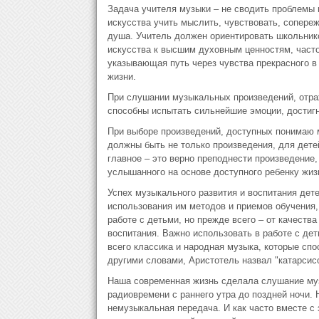
Задача учителя музыки – не сводить проблемы 
искусства учить мыслить, чувствовать, сопереж
душа. Учитель должен ориентировать школьнико
искусства к высшим духовным ценностям, часто
указывающая путь через чувства прекрасного в
жизни.
При слушании музыкальных произведений, отр
способны испытать сильнейшие эмоции, достигн
При выборе произведений, доступных понимаю
должны быть не только произведения, для дет
главное – это верно преподнести произведение,
услышанного на основе доступного ребенку жиз
Успех музыкального развития и воспитания дете
использования им методов и приемов обучения
работе с детьми, но прежде всего – от качеств
воспитания. Важно использовать в работе с де
всего классика и народная музыка, которые сп
другими словами, Аристотель назвал "катарсис
Наша современная жизнь сделала слушание муз
радиовремени с раннего утра до поздней ночи.
немузыкальная передача. И как часто вместе с