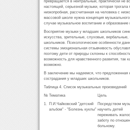
превращается в нейтральный, практически не 
настоящей, серьезной музыки, которая трогала
низкопробная, рассчитанная на человека с низк
массовой школе нужна концепция музыкального 
случае музыкальное воспитание и образование
Восприятие музыки у младших школьников синкр
искусства, зрительные, слуховые, вербальные,
школьников. Психологические особенности данн
системы эмоциональная отзывчивость обуславли
поэтому дети от природы склонны к способности
возможность для нравственного развития, так к
возможно.
В заключение мы надеемся, что предложенная 
сострадания у младших школьников.
Таблица 4. Список музыкальных произведений
№
Тематика
Цель
1.
П.И.Чайковский "детский
Посредством муз
альбом" - "Болезнь куклы"
научить детей
переживать жалос
заботу по отноше
больному.