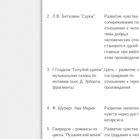
2.
Л.В. Бетховен "Сурок"
Развитие чувства
сопереживание по
отношению к чело
тема добрых
человеческих отн
становится одной 
главных при работ
этим произведени
3.
Г.Гладков "Голубой щенок",
Цель – развитие 
музыкальная сказка по
сострадания по
мотивам пьес Д. Урбанта,
отношению к геро
фрагменты.
произведения
4.
Ф. Шуберт. Аве Мария
Развитие эмпатич
чувств через дос
катарсиса
5.
Свиридов – романсы из
Развитие чувства
цикла "Пушкинский венок"
сострадания к чел