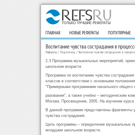
ГЛАВНАЯ
НОВЫЕ РЕФЕРАТЫ
ПОПУЛЯРНЫЕ
Воспитание чувства сострадания в процесс
Рефераты
/
Педагогика
/
Воспитание чувства сострадания в процес
2.3 Программа музыкальных мероприятий, орие
школьном возрасте
Программа по воспитанию чувства сострадания 
классов в соответствии с основными положения
"Примерными программами начального общего 
разования", а также учебно – методическим комп
Москва. Просвещение, 2005. На изучение курса 
В данной программе представлены фрагменты ур
чувства сострадания.
Цель программы – определение музыкальных пр
младшем школьном возрасте.