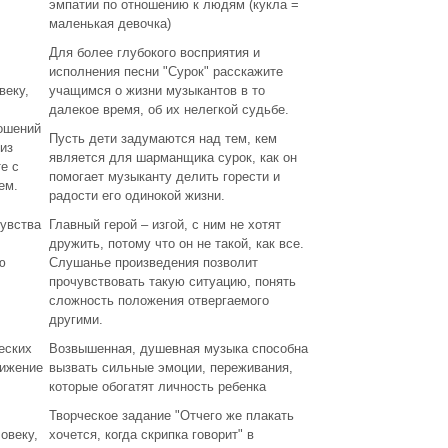
эмпатии по отношению к людям (кукла =
маленькая девочка)
Для более глубокого восприятия и
исполнения песни "Сурок" расскажите
веку,
учащимся о жизни музыкантов в то
далекое время, об их нелегкой судьбе.
ошений
Пусть дети задумаются над тем, кем
из
является для шарманщика сурок, как он
е с
помогает музыканту делить горести и
ем.
радости его одинокой жизни.
чувства
Главный герой – изгой, с ним не хотят
дружить, потому что он не такой, как все.
ю
Слушанье произведения позволит
прочувствовать такую ситуацию, понять
сложность положения отвергаемого
другими.
еских
Возвышенная, душевная музыка способна
тижение
вызвать сильные эмоции, переживания,
которые обогатят личность ребенка
Творческое задание "Отчего же плакать
овеку,
хочется, когда скрипка говорит" в