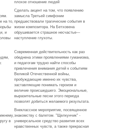
плохое отношение людей
Сделать акцент на том, что появлению
оям.
замысла Третьей симфонии
 на то,
предшествовали трагические события в
борьбы
жизни композитора. На Бетховена
и, и
обрушивается страшное несчастье—
головы
наступление глухоты.
Современная действительность как раз
юдям,
обеднена этими проявлениями гуманизма,
.
и педагогам трудно найти способы
привлечения внимания детей к событиям
Великой Отечественной войны,
пробуждающие именно их чувства,
заставляющие понимать героизм и
величие происшедшего. Эмоциональные,
выразительные песни этого периода
позволят добиться желаемого результата.
Внеклассное мероприятие, посвященное
ижнему,
знакомству с балетом. "Щелкунчик" -
ругу в
универсальное средство развития всех
нравственных чувств, а также прекрасная