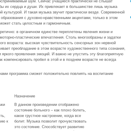
воспринимаемый шум. Сейчас учащиеся практически не слышат
 бы их сердца и души. Их привлекает в большинстве лишь музыка
ой культурой. И такая музыка звучит практически везде. Современной
образования с духовно-нравственными акцентами, только в этом
 может стать целостным и гармоничным.
етично: в органичном единстве переплетены явления жизни и
 моторно-пластические впечатления. Столь многообразны и задатки
ого возраста: высокая чувствительность сенсорных зон нервной
вает преобладание в этом возрасте художественного типа сознания,
 яркого проявления эмоций. И важно не упустить эту благоприятную
ак компенсировать пробел в этой и в позднем возрасте не всегда
нами программа сможет положительно повлиять на воспитание
Назначение
ыки
В данном произведении отображено
состояние больного – как плохо болеть,
ть,
какое грустное настроение, когда все
нию к
болит. Музыка позволит прочувствовать
это состояние. Способствует развитию