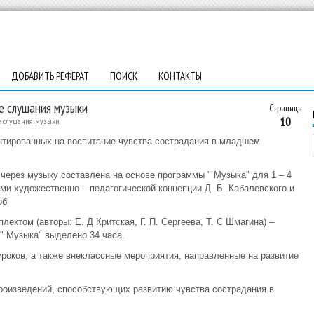
ДОБАВИТЬ РЕФЕРАТ
ПОИСК
КОНТАКТЫ
е слушания музыки
Страница
10
се слушания музыки
нтированных на воспитание чувства сострадания в младшем
через музыку составлена на основе программы " Музыка" для 1 – 4
ми художественно – педагогической концепции Д. Б. Кабалевского и
об
лектом (авторы: Е. Д Критская, Г. П. Сергеева, Т. С Шмагина) –
" Музыка" выделено 34 часа.
оков, а также внеклассные мероприятия, направленные на развитие
оизведений, способствующих развитию чувства сострадания в