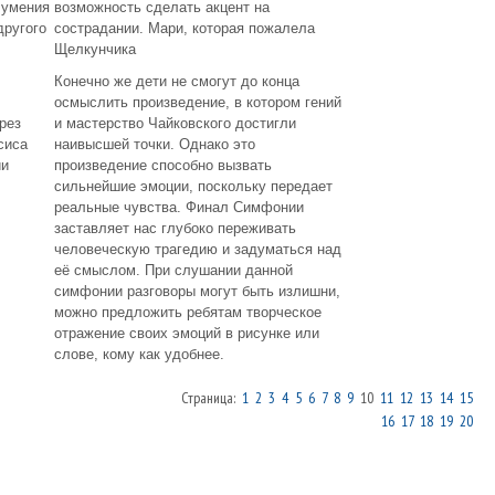
 умения
возможность сделать акцент на
другого
сострадании. Мари, которая пожалела
Щелкунчика
Конечно же дети не смогут до конца
осмыслить произведение, в котором гений
рез
и мастерство Чайковского достигли
сиса
наивысшей точки. Однако это
ии
произведение способно вызвать
сильнейшие эмоции, поскольку передает
реальные чувства. Финал Симфонии
заставляет нас глубоко переживать
человеческую трагедию и задуматься над
её смыслом. При слушании данной
симфонии разговоры могут быть излишни,
можно предложить ребятам творческое
отражение своих эмоций в рисунке или
слове, кому как удобнее.
Страница:
1
2
3
4
5
6
7
8
9
10
11
12
13
14
15
16
17
18
19
20