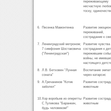
переживающему
несчастную любов
тоску, одиночеств
6.
Песенка Мамонтенка
Развитие эмоцио
переживаний,
сострадание к св
7.
Ленинградский метроном;
Развитие чувства
7 симфония Шостаковича
сострадания к дет
("Ленинградская")
пережившим собы
войны, не имевши
настоящего детст
8.
Л.В. Бетховен "Лунная
Воспитание эмпат
соната"
через катарсис
9.
А.Гречанинов "Котик
Развитие сострад
заболел"
животным
10.
Хор воробьев из оперетты
Развитие сострад
С.Туликова "Баранкин,
животным
будь человеком!"