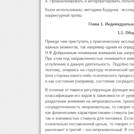
4. Проанализировать и интерпретировать полу
Были использованы: методика Бурдона - иссле
корректурной пробы.
Глава 1. Индивидуальн
1.1. Об
Прежде чем приступить к практическому иссле
важных моментов, так например одним из опре
Н.Ф.Добрыниным понимание внимания как напра
При этом под направленностью понимается изби
углубление в данную деятельность. Подобно па
поэтому, опираясь на структуру психической ор
(или стороны какого-либо психического процесс
и как состояния (например, состояние сосредото
В отличие от памяти регулирующая функция вни
классификации его видов в зависимости от уро
разделение внимания на непроизвольное, произ
сосредоточенность непроизвольны, то говорят 
как физическими характеристиками стимула (инт
так и значимостью стимула для человека. Если
сознательно поставленной целью, то говорят о
различают и третий – послепроизвольный. В эт