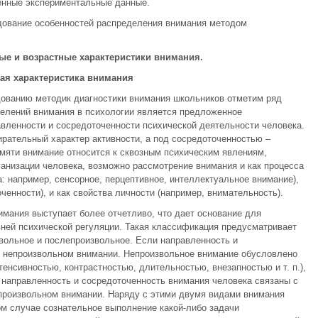
ченные экспериментальные данные.
дование особенностей распределения внимания методом
ые и возрастные характеристики внимания.
щая характеристика внимания
дованию методик диагностики внимания школьников отметим ряд
делений внимания в психологии является предложенное
вленности и сосредоточенности психической деятельности человека.
рательный характер активности, а под сосредоточенностью –
мяти внимание относится к сквозным психическим явлениям,
ганизации человека, возможно рассмотрение внимания и как процесса
а: например, сенсорное, перцептивное, интеллектуальное внимание),
ченности), и как свойства личности (например, внимательность).
мания выступает более отчетливо, что дает основание для
вней психической регуляции. Такая классификация предусматривает
вольное и послепроизвольное. Если направленность и
о непроизвольном внимании. Непроизвольное внимание обусловлено
енсивностью, контрастностью, длительностью, внезапностью и т. п.),
 направленность и сосредоточенность внимания человека связаны с
 произвольном внимании. Наряду с этими двумя видами внимания
ом случае сознательное выполнение какой-либо задачи