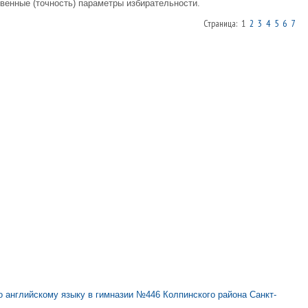
твенные (точность) параметры избирательности.
Страница: 1
2
3
4
5
6
7
 английскому языку в гимназии №446 Колпинского района Санкт-