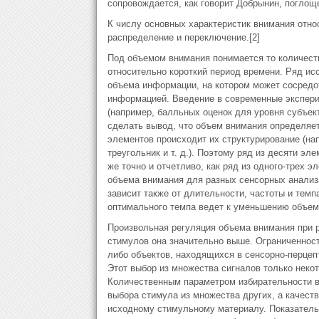
сопровождается, как говорит Добрынин, поглощ
К числу основных характеристик внимания относ
распределение и переключение.[2]
Под объемом внимания понимается то количеств
относительно короткий период времени. Ряд ис
объема информации, на котором может сосредот
информацией. Введение в современные экспери
(например, балльных оценок для уровня субъек
сделать вывод, что объем внимания определяе
элементов происходит их структурирование (нап
треугольник и т. д.). Поэтому ряд из десяти э
же точно и отчетливо, как ряд из одного-трех 
объема внимания для разных сенсорных анализа
зависит также от длительности, частоты и тем
оптимального темпа ведет к уменьшению объем
Произвольная регуляция объема внимания при 
стимулов она значительно выше. Ограниченност
либо объектов, находящихся в сенсорно-перцеп
Этот выбор из множества сигналов только некот
Количественным параметром избирательности в
выбора стимула из множества других, а качеств
исходному стимульному материалу. Показатель