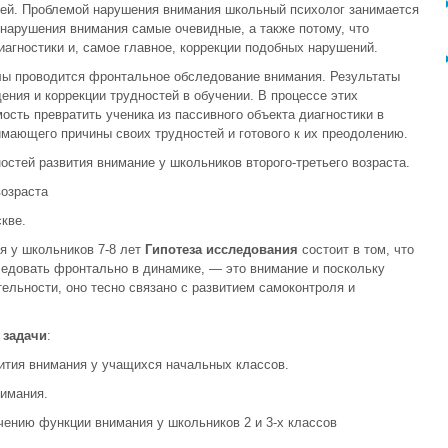
лей. Проблемой нарушения внимания школьный психолог занимается
 нарушения внимания самые очевидные, а также потому, что
агностики и, самое главное, коррекции подобных нарушений.
олы проводится фронтальное обследование внимания. Результаты
ния и коррекции трудностей в обучении. В процессе этих
сть превратить ученика из пассивного объекта диагностики в
имающего причины своих трудностей и готового к их преодолению.
остей развития внимание у школьников второго-третьего возраста.
озраста
кве.
я у школьников 7-8 лет
Гипотеза
исследования
состоит в том, что
едовать фронтально в динамике, — это внимание и поскольку
льности, оно тесно связано с развитием самоконтроля и
е
задачи
:
вития внимания у учащихся начальных классов.
нимания.
чению функции внимания у школьников 2 и 3-х классов