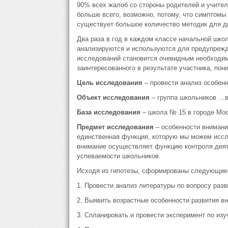
90% всех жалоб со стороны родителей и учите
больше всего, возможно, потому, что симптомы
существует большое количество методик для ди
Два раза в год в каждом классе начальной шк
анализируются и используются для предупрежде
исследований становится очевидным необходимо
заинтересованного в результате участника, пон
Цель
исследования
– провести анализ особенн
Объект
исследования
– группа школьников …в
База исследования
– школа № 15 в городе Мос
Предмет исследования
– особенности внимани
единственная функция, которую мы можем иссл
внимание осуществляет функцию контроля деяте
успеваемости школьников.
Исходя из гипотезы, сформированы следующи
1. Провести анализ литературы по вопросу раз
2. Выявить возрастные особенности развития в
3. Спланировать и провести эксперимент по изу