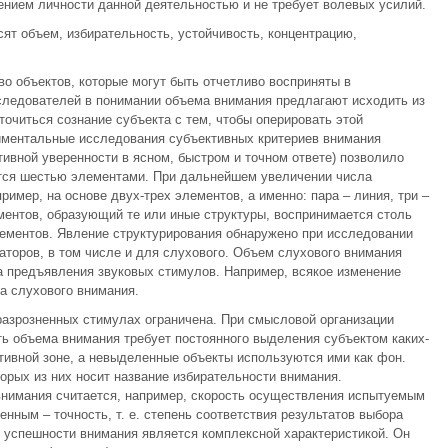
ением личности данной деятельностью и не требует волевых усилий.
ят объем, избирательность, устойчивость, концентрацию,
о объектов, которые могут быть отчетливо восприняты в
следователей в понимании объема внимания предлагают исходить из
очиться сознание субъекта с тем, чтобы оперировать этой
ментальные исследования субъективных критериев внимания
тивной уверенности в ясном, быстром и точном ответе) позволило
тся шестью элементами. При дальнейшем увеличении числа
ример, на основе двух-трех элементов, а именно: пара – линия, три –
лементов, образующий те или иные структуры, воспринимается столь
элементов. Явление структурирования обнаружено при исследовании
торов, в том числе и для слухового. Объем слухового внимания
па предъявления звуковых стимулов. Например, всякое изменение
а слухового внимания.
разрозненных стимулах ограничена. При смысловой организации
ь объема внимания требует постоянного выделения субъектом каких-
тивной зоне, а невыделенные объекты используются ими как фон.
орых из них носит название избирательности внимания.
нимания считается, например, скорость осуществления испытуемым
енным – точность, т. е. степень соответствия результатов выбора
 успешности внимания является комплексной характеристикой. Он