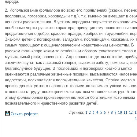
народа.
2. Использование фольклора во всех его проявлениях (сказки, песенк
пословицы, поговорки, хороводы и т.д.), т.к. именно он вмещает в себ
ценности русского языка. В устном народном творчестве сохранились
особенные черты русского характера, присущие ему нравственные це
представления о добре, красоте, правде, храбрости, трудолюбии, вер
Знакомя детей с поговорками, загадками, пословицами, сказками, их 
самым приобщают к общечеловеческим нравственным ценностям. В
русском фольклоре каким-то особенным образом сочетаются слово и
музыкальный ритм, напевность. Адресованные детям потешки, прибау
заклички звучат как ласковый говорок, выражая заботу, нежность, вер
благополучное будущее. В пословицах и поговорках кратко и метко
оцениваются различные жизненные позиции, высмеиваются человече
недостатки, восхваляются положительные качества. Особое место в
произведениях устного народного творчества занимает уважительное
отношение к труду, восхищение мастерством человеческих рук. Благ
этому фольклорные произведения являются богатейшим источником
познавательного и нравственного развития детей.
Страница:
1
2
3
4
5
6
7
8
9
10
11
12
1
Скачать реферат
1