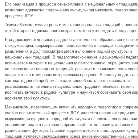
Его реализация в процессе ознакомления с национальными традиция
позволяет адекватно содержанию культуры организовать педагогичес
процесс в ДОУ.
Таким образом, изучив роль и место национальных традиций в воспит
детей старшего дошкольного возраста можно утверждать следующее
В содержании отдельных разделов дошкольного образования (ознако
с окружающим, формирование представлений о природе, праздники и
развлечения и др.) просматривается включение родной культуры и
национальных традиций. В педагогической науке и дошкольной педаг
повышается интерес к национальному самосознанию, обращается вн
на возрождение народных традиций, развитие и понимание роли свое
нации, этноса в мировом историческом процессе. В задачу педагога в
контексте данной проблемы входит способность прогнозировать и
реализовывать потенциал национальных традиций, обычаев; помочь
воспитать интерес к родной культуре и научиться осознавать себя как
носителя этой культуры.
Механизмом, позволяющим включить народную педагогику в соврем
учебно-воспитательный процесс в ДОУ, является народная традиция,
выражающая сущность народной культуры и её связь с социальными
условиями; она и в настоящее время несёт те же воспитательные и
развивающие функции. Главной задачей детского сада русской культ
традиции является закладывание основ духовно-нравственной личнос