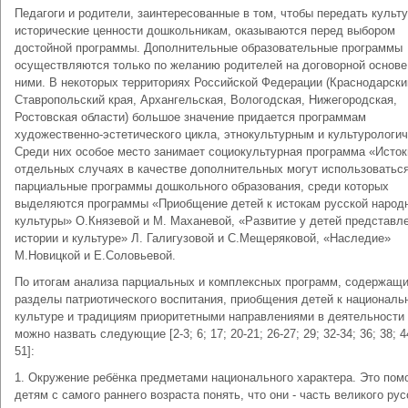
Педагоги и родители, заинтересованные в том, чтобы передать культу
исторические ценности дошкольникам, оказываются перед выбором
достойной программы. Дополнительные образовательные программы
осуществляются только по желанию родителей на договорной основе
ними. В некоторых территориях Российской Федерации (Краснодарски
Ставропольский края, Архангельская, Вологодская, Нижегородская,
Ростовская области) большое значение придается программам
художественно-эстетического цикла, этнокультурным и культурологи
Среди них особое место занимает социокультурная программа «Исток
отдельных случаях в качестве дополнительных могут использоватьс
парциальные программы дошкольного образования, среди которых
выделяются программы «Приобщение детей к истокам русской народ
культуры» О.Князевой и М. Маханевой, «Развитие у детей представл
истории и культуре» Л. Галигузовой и С.Мещеряковой, «Наследие»
М.Новицкой и Е.Соловьевой.
По итогам анализа парциальных и комплексных программ, содержащ
разделы патриотического воспитания, приобщения детей к националь
культуре и традициям приоритетными направлениями в деятельности
можно назвать следующие [2-3; 6; 17; 20-21; 26-27; 29; 32-34; 36; 38; 4
51]:
1. Окружение ребёнка предметами национального характера. Это пом
детям с самого раннего возраста понять, что они - часть великого рус