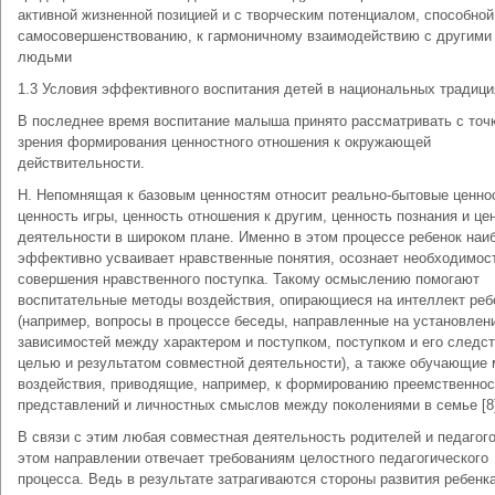
активной жизненной позицией и с творческим потенциалом, способной
самосовершенствованию, к гармоничному взаимодействию с другими
людьми
1.3 Условия эффективного воспитания детей в национальных традици
В последнее время воспитание малыша принято рассматривать с точ
зрения формирования ценностного отношения к окружающей
действительности.
Н. Непомнящая к базовым ценностям относит реально-бытовые ценно
ценность игры, ценность отношения к другим, ценность познания и це
деятельности в широком плане. Именно в этом процессе ребенок наи
эффективно усваивает нравственные понятия, осознает необходимос
совершения нравственного поступка. Такому осмыслению помогают
воспитательные методы воздействия, опирающиеся на интеллект реб
(например, вопросы в процессе беседы, направленные на установлен
зависимостей между характером и поступком, поступком и его следс
целью и результатом совместной деятельности), а также обучающие
воздействия, приводящие, например, к формированию преемственнос
представлений и личностных смыслов между поколениями в семье [8
В связи с этим любая совместная деятельность родителей и педагого
этом направлении отвечает требованиям целостного педагогического
процесса. Ведь в результате затрагиваются стороны развития ребенка