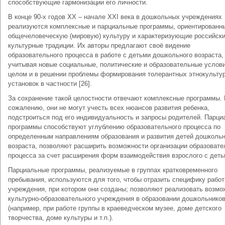
способствующие гармонизации его личности.
В конце 90-х годов XX – начале XXI века в дошкольных учреждениях
реализуются комплексные и парциальные программы, ориентированн
общечеловеческую (мировую) культуру и характеризующие российск
культурные традиции. Их авторы предлагают своё видение
образовательного процесса в работе с детьми дошкольного возраста,
учитывая новые социальные, политические и образовательные услови
целом и в решении проблемы формирования толерантных этнокульту
установок в частности [26].
За сохранение такой целостности отвечают комплексные программы. 
сожалению, они не могут учесть всех нюансов развития ребенка,
подстроиться под его индивидуальность и запросы родителей. Парц
программы способствуют углублению образовательного процесса по
определенным направлениям образования и развития детей дошкольн
возраста, позволяют расширить возможности организации образовате
процесса за счет расширения форм взаимодействия взрослого с деть
Парциальные программы, реализуемые в группах кратковременного
пребывания, используются для того, чтобы отразить специфику рабо
учреждения, при котором они созданы; позволяют реализовать возмо
культурно-образовательного учреждения в образовании дошкольнико
(например, при работе группы в краеведческом музее, доме детского
творчества, доме культуры и т.п.).