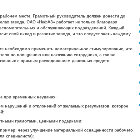
а рабочем месте. Грамотный руководитель должен донести до
делах завода. ОАО «НефАЗ» работает не только благодаря
х вспомогательных и обслуживающих подразделений. Каждый
сит свой вклад в развитие завода, и это следует знать каждому
ия необходимо применять нематериальное стимулирование, что
теля по поощрению или наказанию сотрудника, а так же
язанных с прямым расходованием денежных средств.
е при временных неудачах;
м нарушений и отклонений от желаемых результатов, которое
й;
етными грамотами, ценными подарками;
апример: через улучшение материальной оснащенности рабочего
я специалиста);