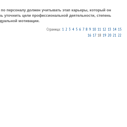
по персоналу должен учитывать этап карьеры, который он
ь уточнить цели профессиональной деятельности, степень
идуальной мотивации.
Страница:
1
2
3
4
5
6
7
8
9
10
11
12
13
14
15
16
17
18
19
20
21
22