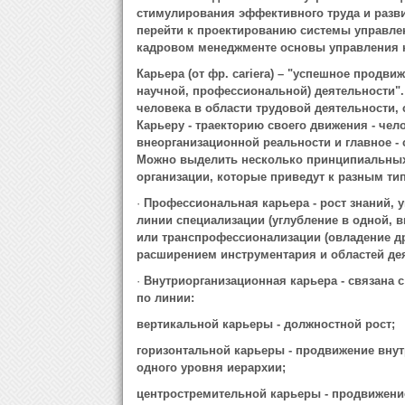
стимулирования эффективного труда и разви
перейти к проектированию системы управле
кадровом менеджменте основы управления 
Карьера (от фр. с
ariera
) – "успешное продвиж
научной, профессиональной) деятельности".
человека в области трудовой деятельности
Карьеру - траекторию своего движения - чел
внеорганизационной реальности и главное -
Можно выделить несколько принципиальных 
организации, которые приведут к разным ти
·
Профессиональная карьера - рост знаний, 
линии специализации (углубление в одной, 
или транспрофессионализации (овладение др
расширением инструментария и областей дея
·
Внутриорганизационная карьера - связана с
по линии:
вертикальной карьеры - должностной рост;
горизонтальной карьеры - продвижение внут
одного уровня иерархии;
центростремительной карьеры - продвижение 