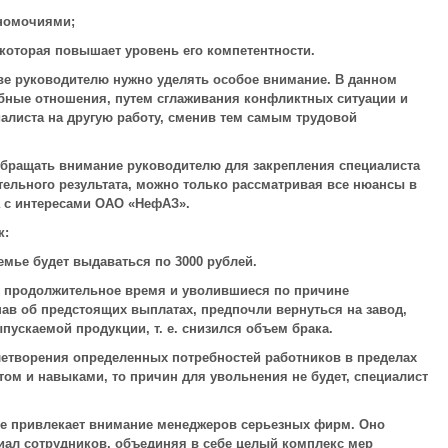
лномочиями;
 которая повышает уровень его компетентности.
ве руководителю нужно уделять особое внимание. В данном
бные отношения, путем сглаживания конфликтных ситуации и
алиста на другую работу, сменив тем самым трудовой
обращать внимание руководителю для закрепления специалиста
тельного результата, можно только рассматривая все нюансы в
а с интересами ОАО «НефАЗ».
к:
емье будет выдаваться по 3000 рублей.
 продолжительное время и уволившиеся по причине
нав об предстоящих выплатах, предпочли вернуться на завод,
пускаемой продукции, т. е. снизился объем брака.
летворения определенных потребностей работников в пределах
ом и навыками, то причин для увольнения не будет, специалист
ее привлекает внимание менеджеров серьезных фирм. Оно
иал сотрудников, объединяя в себе целый комплекс мер