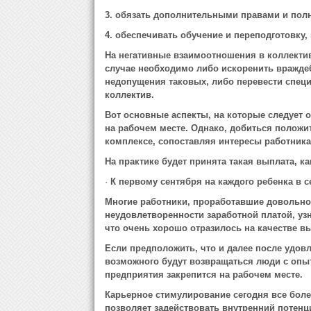
3. обязать дополнительными правами и по
4. обеспечивать обучение и переподготовку,
На негативные взаимоотношения в коллекти
случае необходимо либо искоренить вражде
недопущения таковых, либо перевести специ
коллектив.
Вот основные аспекты, на которые следует 
на рабочем месте. Однако, добиться положи
комплексе, сопоставляя интересы работник
На практике будет принята такая выплата, ка
·
К первому сентября на каждого ребенка в с
Многие работники, проработавшие довольно
неудовлетворенности заработной платой, уз
что очень хорошо отразилось на качестве вы
Если предположить, что и далее после удов
возможного будут возвращаться люди с опыт
предприятия закрепится на рабочем месте.
Карьерное стимулирование сегодня все бол
позволяет задействовать внутренний потенц