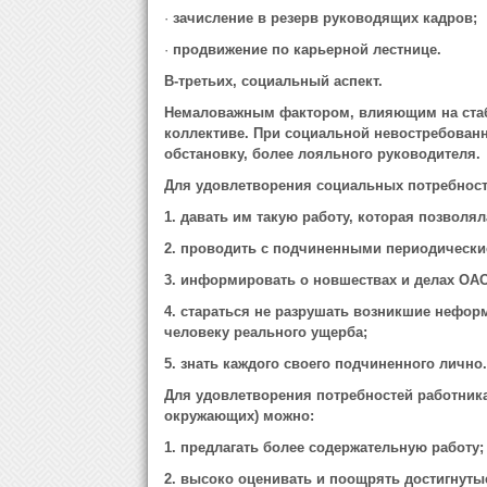
·
зачисление в резерв руководящих кадров;
·
продвижение по карьерной лестнице.
В-третьих, социальный аспект.
Немаловажным фактором, влияющим на стаби
коллективе. При социальной невостребованн
обстановку, более лояльного руководителя.
Для удовлетворения социальных потребносте
1. давать им такую работу, которая позволя
2. проводить с подчиненными периодически
3. информировать о новшествах и делах ОА
4. стараться не разрушать возникшие нефор
человеку реального ущерба;
5. знать каждого своего подчиненного лично.
Для удовлетворения потребностей работника
окружающих) можно:
1. предлагать более содержательную работу;
2. высоко оценивать и поощрять достигнутые