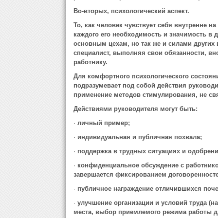
Во-вторых, психологический аспект.
То, как человек чувствует себя внутренне н
каждого его необходимость и значимость в 
основным цехам, но так же и силами други
специалист, выполняя свои обязанности, вно
работнику.
Для комфортного психологического состоян
подразумевает под собой действия руководи
применение методов стимулирования, не св
Действиями руководителя могут быть:
·
личный пример;
·
индивидуальная и публичная похвала;
·
поддержка в трудных ситуациях и одобрени
·
конфиденциальное обсуждение с работнико
завершается фиксированием договоренносте
·
публичное награждение отличившихся поч
·
улучшение организации и условий труда (н
места, выбор приемлемого режима работы дл