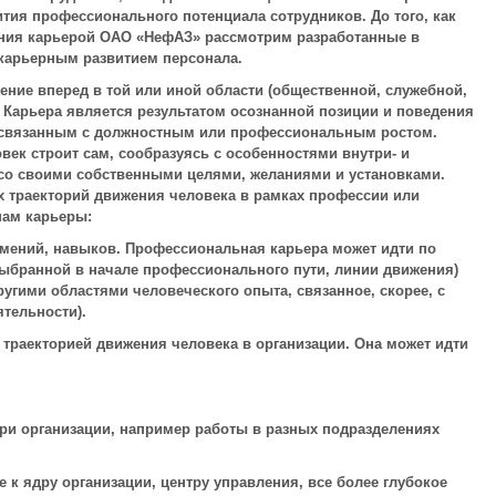
тия профессионального потенциала сотрудников. До того, как
ния карьерой ОАО «НефАЗ» рассмотрим разработанные в
карьерным развитием персонала.
ение вперед в той или иной области (общественной, служебной,
 Карьера является результатом осознанной позиции и поведения
, связанным с должностным или профессиональным ростом.
овек строит сам, сообразуясь с особенностями внутри- и
 со своими собственными целями, желаниями и установками.
траекторий движения человека в рамках профессии или
пам карьеры:
умений, навыков. Профессиональная карьера может идти по
выбранной в начале профессионального пути, линии движения)
угими областями человеческого опыта, связанное, скорее, с
тельности).
 траекторией движения человека в организации. Она может идти
ри организации, например работы в разных подразделениях
к ядру организации, центру управления, все более глубокое