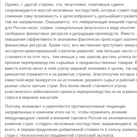
Однако, с другой стороны, эти, безусловно, позитивные сдвиги
сопровождаются массой негативных последствий, которые ставят по
сомнение саму возможность и целесообразность дальнейшего развит
том же направлении. Оказывается, что либерализация внешней торго
для России несет, скорее, отрицательные результаты в виде изъятия
свободных финансовых ресурсов и деградации производств. Вместо
повышения эффективности экономики фактически происходит извлеч
финансовых ресурсов. Кроме того, все явственнее проступают минус
экспортно-ориентированной стратегии развития: чем большее число с
становится на этот путь, тем меньше у них шансов достичь успеха по
причине перепроизводства сырьевых и продовольственных товаров. В
вместе взятое несет в себе угрозу мировой экономике в целом, так ка
рикошетом отражается и на развитых странах, благополучие которых 
известной мере базируется на источниках дешевого сырья и рабочей 
рынках сбыта третьих стран. Все более явной становится угроза
классического кейнсианского кризиса перепроизводства из-за огранич
спроса в мировом масштабе.
Поэтому возникают и укрепляются противоположные тенденции,
направленные в конечном итоге на то, чтобы ограничить влияние
международных связей и внешней торговли России на экономическое
развитие стран, сгладить негативные последствия, выражающиеся, 
всего, в перераспределении добавленной стоимости в пользу развит
стран с технологически продвинутой структурой экспорта.