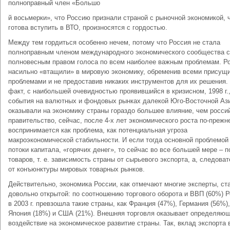
полноправный член «Большо
й восьмерки», что Россию признали страной с рыночной экономикой, 
готова вступить в ВТО, произносятся с гордостью.
Между тем гордиться особенно нечем, потому что Россия не стала
полноправным членом международного экономического сообщества с
полновесным правом голоса по всем наиболее важным проблемам. Р
насильно «втащили» в мировую экономику, обременив всеми присущ
проблемами и не предоставив никаких инструментов для их решения.
факт, с наибольшей очевидностью проявившийся в кризисном, 1998 г.,
события на валютных и фондовых рынках далекой Юго-Восточной Аз
оказывали на экономику страны гораздо большее влияние, чем росси
правительство, сейчас, после 4-х лет экономического роста по-прежн
воспринимается как проблема, как потенциальная угроза
макроэкономической стабильности. И если тогда основной проблемой
потоки капитала, «горячих денег», то сейчас во все большей мере – п
товаров, т. е. зависимость страны от сырьевого экспорта, а, следоват
от конъюнктуры мировых товарных рынков.
Действительно, экономика России, как отмечают многие эксперты, ст
довольно открытой: по соотношению торгового оборота и ВВП (60%) 
в 2003 г. превзошла такие страны, как Франция (47%), Германия (56%),
Япония (18%) и США (21%). Внешняя торговля оказывает определяю
воздействие на экономическое развитие страны. Так, вклад экспорта 