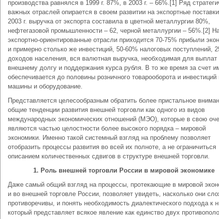
производства равнялся в 1999 г. 87%, в 2003 г. – 66%.[1] Ряд стратег
важных отраслей опирается в своем развитии на экспортные поставки
2003 г. выручка от экспорта составила в цветной металлургии 80%,
нефтегазовой промышленности – 62, черной металлургии – 56%.[2] Н
экспортно-ориентированные отрасли приходится 70-75% прибыли эко
и примерно столько же инвестиций, 50-60% налоговых поступлений, 
доходов населения, вся валютная выручка, необходимая для выплат
внешнему долгу и поддержания курса рубля. В то же время за счет и
обеспечивается до половины розничного товарооборота и инвестиций 
машины и оборудование.
Представляется целесообразным обратить более пристальное вниман
общие тенденции развития внешней торговли как одного из видов
международных экономических отношений (МЭО), которые в свою оч
являются частью целостности более высокого порядка – мировой
экономики. Именно такой системный взгляд на проблему позволяет
отобразить процессы развития во всей их полноте, а не ограничиться
описанием количественных сдвигов в структуре внешней торговли.
1. Роль внешней торговли России в мировой экономике
Даже самый общий взгляд на процессы, протекающие в мировой экон
и во внешней торговле России, позволяет увидеть, насколько они сл
противоречивы, и понять необходимость диалектического подхода к н
который представляет всякое явление как единство двух противопол