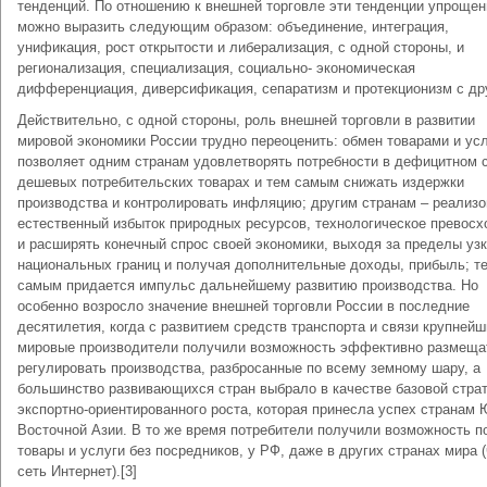
тенденций. По отношению к внешней торговле эти тенденции упрощен
можно выразить следующим образом: объединение, интеграция,
унификация, рост открытости и либерализация, с одной стороны, и
регионализация, специализация, социально- экономическая
дифференциация, диверсификация, сепаратизм и протекционизм с др
Действительно, с одной стороны, роль внешней торговли в развитии
мировой экономики России трудно переоценить: обмен товарами и ус
позволяет одним странам удовлетворять потребности в дефицитном 
дешевых потребительских товарах и тем самым снижать издержки
производства и контролировать инфляцию; другим странам – реализ
естественный избыток природных ресурсов, технологическое превосх
и расширять конечный спрос своей экономики, выходя за пределы уз
национальных границ и получая дополнительные доходы, прибыль; т
самым придается импульс дальнейшему развитию производства. Но
особенно возросло значение внешней торговли России в последние
десятилетия, когда с развитием средств транспорта и связи крупнейш
мировые производители получили возможность эффективно размеща
регулировать производства, разбросанные по всему земному шару, а
большинство развивающихся стран выбрало в качестве базовой стра
экспортно-ориентированного роста, которая принесла успех странам 
Восточной Азии. В то же время потребители получили возможность п
товары и услуги без посредников, у РФ, даже в других странах мира 
сеть Интернет).[3]