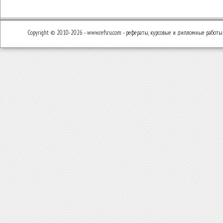
Copyright © 2010-2026 - www.refsru.com - рефераты, курсовые и дипломные работы