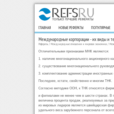
ГЛАВНАЯ
НОВЫЕ РЕФЕРАТЫ
ПОПУЛЯРНЫЕ
Международные корпорации - их виды и т
Рефераты
/
Международные отношения и мировая экономика
/
Меж
Отличительными признаками МНК являются:
1. наличие многонационального акционерного ка
2. существование многонационального руковод
3. комплектование администрации иностранных
Последнее, кстати, свойственно и многим ТНК.
Согласно методике ООН, к ТНК относятся фир
и филиалами не менее чем в шести странах. В 
величина процента продаж, реализуемых за при
из мировых лидеров является швейцарская фирм
удельного веса зарубежного персонала от всег