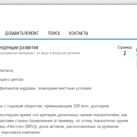
ДОБАВИТЬ РЕФЕРАТ
ПОИСК
КОНТАКТЫ
енденции развития
Страница
2
дународные корпорации - их виды и тенденции развития
питала;
ящего центра
 филиалов кадрами, знающими местные условия.
мы с годовым оборотом, превышающим 100 млн. долларов
последнее время эти критерии дополнены такими показателями, как
делами страны базирования (к примеру, по этому показателю одним
а «Нестле» (98%)); доли активов, расположенных за рубежом;
о персонала компании: