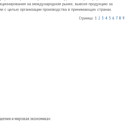
кционирования на международном рынке, вывозя продукцию за
ии с целью организации производства в принимающих странах.
Страница:
1
2
3
4
5
6
7
8
9
ения и мировая экономика»: