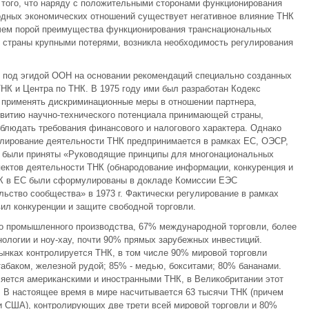
того, что наряду с положительными сторонами функционирования
одных экономических отношений существует негативное влияние ТНК
ричем порой преимущества функционирования транснациональных
 страны крупными потерями, возникла необходимость регулирования
 под эгидой ООН на основании рекомендаций специально созданных
НК и Центра по ТНК. В 1975 году ими был разработан Кодекс
 применять дискриминационные меры в отношении партнера,
звитию научно-технического потенциала принимающей страны,
облюдать требования финансового и налогового характера. Однако
гулирование деятельности ТНК предпринимается в рамках ЕС, ОЭСР,
г. были приняты «Руководящие принципы для многонациональных
ектов деятельности ТНК (обнародование информации, конкуренция и
НК в ЕС были сформулированы в докладе Комиссии ЕЭС
ьство сообщества» в 1973 г. Фактически регулирование в рамках
ил конкуренции и защите свободной торговли.
о промышленного производства, 67% международной торговли, более
нологии и ноу-хау, почти 90% прямых зарубежных инвестиций.
ынках контролируется ТНК, в том числе 90% мировой торговли
табаком, железной рудой; 85% - медью, бокситами; 80% бананами.
ется американскими и иностранными ТНК, в Великобритании этот
. В настоящее время в мире насчитывается 63 тысячи ТНК (причем
и США), контролирующих две трети всей мировой торговли и 80%