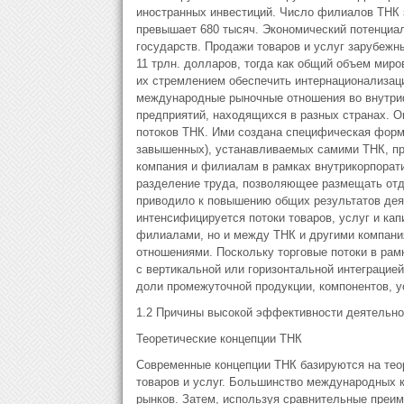
иностранных инвестиций. Число филиалов ТНК з
превышает 680 тысяч. Экономический потенциа
государств. Продажи товаров и услуг зарубеж
11 трлн. долларов, тогда как общий объем миро
их стремлением обеспечить интернационализац
международные рыночные отношения во внутри
предприятий, находящихся в разных странах. 
потоков ТНК. Ими создана специфическая форм
завышенных), устанавливаемых самими ТНК, пр
компания и филиалам в рамках внутрикорпорат
разделение труда, позволяющее размещать отде
приводило к повышению общих результатов деят
интенсифицируется потоки товаров, услуг и ка
филиалами, но и между ТНК и другими компани
отношениями. Поскольку торговые потоки в ра
с вертикальной или горизонтальной интеграцие
доли промежуточной продукции, компонентов, у
1.2 Причины высокой эффективности деятельн
Теоретические концепции ТНК
Современные концепции ТНК базируются на тео
товаров и услуг. Большинство международных 
рынков. Затем, используя сравнительные преи