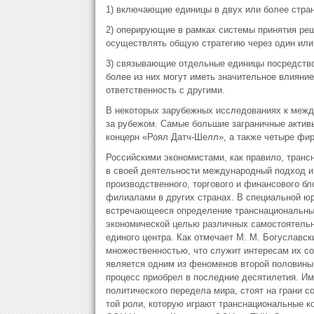
1) включающие единицы в двух или более стран
2) оперирующие в рамках системы принятия ре
осуществлять общую стратегию через один или
3) связывающие отдельные единицы посредством
более из них могут иметь значительное влияние
ответственность с другими.
В некоторых зарубежных исследованиях к меж
за рубежом. Самые большие заграничные активы
концерн «Роял Датч-Шелл», а также четыре фи
Российскими экономистами, как правило, транс
в своей деятельности международный подход 
производственного, торгового и финансового бл
филиалами в других странах. В специальной юр
встречающееся определение транснациональных
экономической целью различных самостоятельн
единого центра. Как отмечает М. М. Богуславс
множественностью, что служит интересам их со
является одним из феноменов второй половины
процесс приобрел в последние десятилетия. И
политического передела мира, стоят на грани 
той роли, которую играют транснациональные к