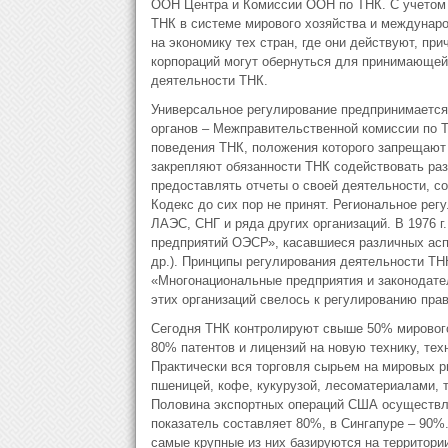
ООН Центра и Комиссии ООН по ТНК. С учетом 
ТНК в системе мирового хозяйства и междунар
на экономику тех стран, где они действуют, п
корпораций могут обернуться для принимающей
деятельности ТНК.
Универсальное регулирование предпринимается
органов – Межправительственной комиссии по Т
поведения ТНК, положения которого запрещают
закрепляют обязанности ТНК содействовать ра
предоставлять отчеты о своей деятельности, с
Кодекс до сих пор не принят. Региональное ре
ЛАЭС, СНГ и ряда других организаций. В 1976 
предприятий ОЭСР», касавшиеся различных асп
др.). Принципы регулирования деятельности Т
«Многонациональные предприятия и законодател
этих организаций свелось к регулированию прав
Сегодня ТНК контролируют свыше 50% мировог
80% патентов и лицензий на новую технику, тех
Практически вся торговля сырьем на мировых р
пшеницей, кофе, кукурузой, лесоматериалами, 
Половина экспортных операций США осуществля
показатель составляет 80%, в Сингапуре – 90%
самые крупные из них базируются на территори