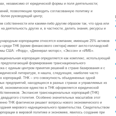
ах, независимо от юридической формы и поля деятельности;
шений, позволяющие проводить согласованную политику и
 более руководящий центр;
 собственности или какими-либо другим образом так, что одна или
 на деятельность других и, в частности, делить знания, ресурсы и
дународным корпорациям относятся компании, имеющие 25% активов
 среди ТНК (кроме финансового сектора) имеют англо-голландский
рмы США: «Форд», «Дженерал моторс», «Экссон» и «ИМБ».
национальная корпорация определяется как комплекс, использующий
и предполагающий формирование транснационального
ока с единым центром принятия решений в стране базирования и с
идической литературе, я нашла, следующее, наиболее часто
 корпораций. ТНК – это совокупность объединенных одной
ых предприятий, находящихся в разных странах и управляемых из
кий, экономическое единство в ТНК оформляется юридической
бственников. Экспансия транснациональных корпораций (ТНК)
 двадцатого столетия. Особенно значительных масштабов этот
менно ТНК фактически решают вопросы нового экономического и
создания мирового наднационального правительства. Свидетельством
орпорации в мировой политике и экономике, явилось создание при