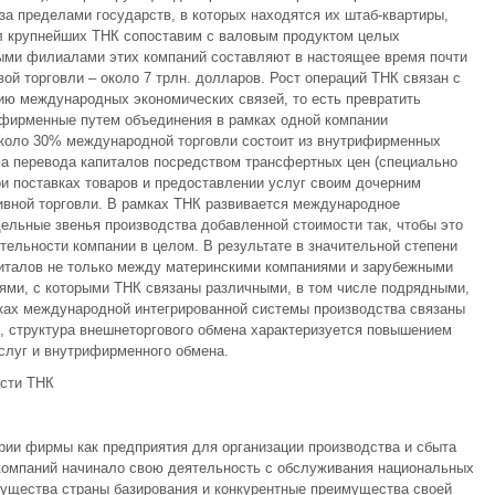
а пределами государств, в которых находятся их штаб-квартиры,
л крупнейших ТНК сопоставим с валовым продуктом целых
ными филиалами этих компаний составляют в настоящее время почти
вой торговли – около 7 трлн. долларов. Рост операций ТНК связан с
ию международных экономических связей, то есть превратить
фирменные путем объединения в рамках одной компании
Около 30% международной торговли состоит из внутрифирменных
а перевода капиталов посредством трансфертных цен (специально
и поставках товаров и предоставлении услуг своим дочерним
ивной торговли. В рамках ТНК развивается международное
льные звенья производства добавленной стоимости так, чтобы это
ельности компании в целом. В результате в значительной степени
питалов не только между материнскими компаниями и зарубежными
ями, с которыми ТНК связаны различными, в том числе подрядными,
мках международной интегрированной системы производства связаны
й, структура внешнеторгового обмена характеризуется повышением
слуг и внутрифирменного обмена.
ости ТНК
рии фирмы как предприятия для организации производства и сбыта
компаний начинало свою деятельность с обслуживания национальных
мущества страны базирования и конкурентные преимущества своей