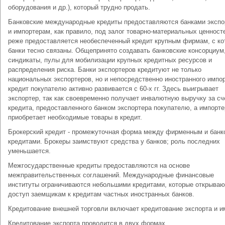
оборудования и др.), который трудно продать.
Банковские международные кредиты предоставляются банками эксп
и импортерам, как правило, под залог товарно-материальных ценност
реже предоставляется необеспеченный кредит крупным фирмам, с к
банки тесно связаны. Общепринято создавать банковские консорциум
синдикаты, пулы для мобилизации крупных кредитных ресурсов и
распределения риска. Банки экспортеров кредитуют не только
национальных экспортеров, но и непосредственно иностранного импор
кредит покупателю активно развивается с 60-х гг. Здесь выигрывает
экспортер, так как своевременно получает инвалютную выручку за сч
кредита, предоставленного банком экспортера покупателю, а импорте
приобретает необходимые товары в кредит.
Брокерский кредит - промежуточная форма между фирменным и банк
кредитами. Брокеры заимствуют средства у банков; роль последних
уменьшается.
Межгосударственные кредиты предоставляются на основе
межправительственных соглашений. Международные финансовые
институты ограничиваются небольшими кредитами, которые открываю
доступ заемщикам к кредитам частных иностранных банков.
Кредитование внешней торговли включает кредитование экспорта и и
Кредитование экспорта проводится в двух формах.