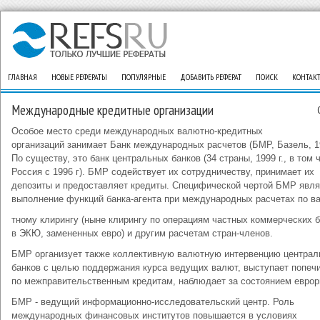
ГЛАВНАЯ
НОВЫЕ РЕФЕРАТЫ
ПОПУЛЯРНЫЕ
ДОБАВИТЬ РЕФЕРАТ
ПОИСК
КОНТАК
Международные кредитные организации
Особое место среди международных валютно-кредитных
организаций занимает Банк международных расчетов (БМР, Базель, 19
По существу, это банк центральных банков (34 страны, 1999 г., в том 
Россия с 1996 г). БМР содействует их сотрудничеству, принимает их
депозиты и предоставляет кредиты. Специфической чертой БМР явля
выполнение функций банка-агента при международных расчетах по в
тному клирингу (ныне клирингу по операциям частных коммерческих 
в ЭКЮ, замененных евро) и другим расчетам стран-членов.
БМР организует также коллективную валютную интервенцию центра
банков с целью поддержания курса ведущих валют, выступает попеч
по межправительственным кредитам, наблюдает за состоянием еврор
БМР - ведущий информационно-исследовательский центр. Роль
международных финансовых институтов повышается в условиях