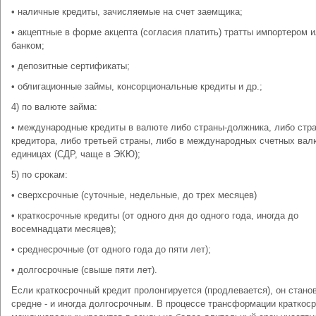
• наличные кредиты, зачисляемые на счет заемщика;
• акцептные в форме акцепта (согласия платить) тратты импортером 
банком;
• депозитные сертификаты;
• облигационные займы, консорциональные кредиты и др.;
4) по валюте займа:
• международные кредиты в валюте либо страны-должника, либо стр
кредитора, либо третьей страны, либо в международных счетных ва
единицах (СДР, чаще в ЭКЮ);
5) по срокам:
• сверхсрочные (суточные, недельные, до трех месяцев)
• краткосрочные кредиты (от одного дня до одного года, иногда до
восемнадцати месяцев);
• среднесрочные (от одного года до пяти лет);
• долгосрочные (свыше пяти лет).
Если краткосрочный кредит пролонгируется (продлевается), он стано
средне - и иногда долгосрочным. В процессе трансформации краткос