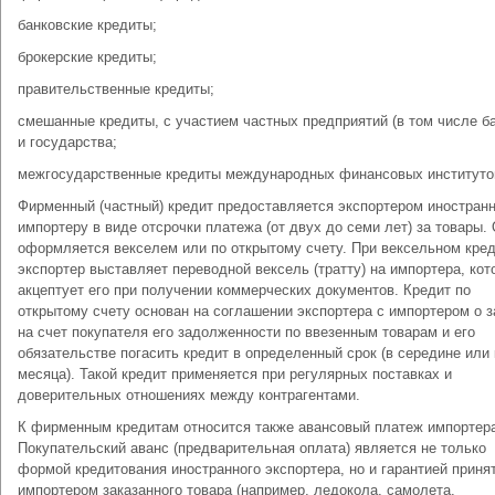
банковские кредиты;
брокерские кредиты;
правительственные кредиты;
смешанные кредиты, с участием частных предприятий (в том числе ба
и государства;
межгосударственные кредиты международных финансовых институто
Фирменный (частный) кредит предоставляется экспортером иностран
импортеру в виде отсрочки платежа (от двух до семи лет) за товары.
оформляется векселем или по открытому счету. При вексельном кре
экспортер выставляет переводной вексель (тратту) на импортера, кот
акцептует его при получении коммерческих документов. Кредит по
открытому счету основан на соглашении экспортера с импортером о з
на счет покупателя его задолженности по ввезенным товарам и его
обязательстве погасить кредит в определенный срок (в середине или
месяца). Такой кредит применяется при регулярных поставках и
доверительных отношениях между контрагентами.
К фирменным кредитам относится также авансовый платеж импортер
Покупательский аванс (предварительная оплата) является не только
формой кредитования иностранного экспортера, но и гарантией приня
импортером заказанного товара (например, ледокола, самолета,