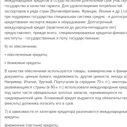
международных кредитов в ссуды на более длительный срок участву
государство в качестве гаранта. Для удовлетворения потребностей
экспортеров в ряде стран (Великобритании, Франции, Японии и др.) с
при поддержке государства специальная система средне - и долгосро
кредитования экспорта машин и оборудования. Долгосрочный
международный кредит (практически до десяти-пятнадцати лет)
предоставляют, прежде всего, специализированные кредитно-финанс
институты - государственные и полу государственные;
6) по обеспечению:
• обеспеченные кредиты;
• бланковые кредиты.
В качестве обеспечения используются товары, коммерческие и фина
документы, ценные бумаги, недвижимость, другие ценности, иногда з
Например, Италия, Уругвай, Португалия (в середине 70-х гг.), некотор
развивающиеся страны (в 80-х гг.) использовали международные кре
под залог части официальных золотых запасов, оценивающихся по
среднерыночной цене. Бланковый кредит выдается под обязательств
(вексель) должника погасить его в срок.
7) в зависимости от категории кредитора различаются международны
кредиты:
фирменные (частные) кредиты;