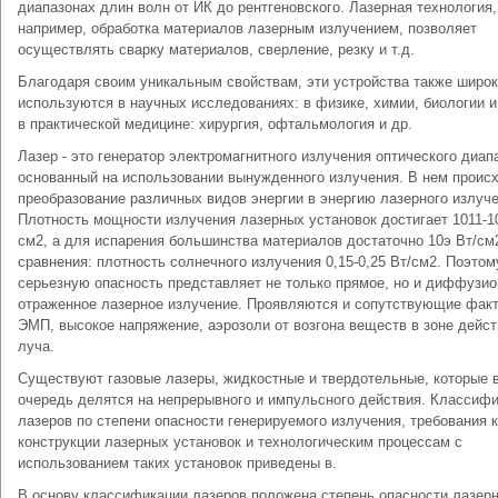
диапазонах длин волн от ИК до рентгеновского. Лазерная технология,
например, обработка материалов лазерным излучением, позволяет
осуществлять сварку материалов, сверление, резку и т.д.
Благодаря своим уникальным свойствам, эти устройства также широ
используются в научных исследованиях: в физике, химии, биологии и
в практической медицине: хирургия, офтальмология и др.
Лазер - это генератор электромагнитного излучения оптического диап
основанный на использовании вынужденного излучения. В нем проис
преобразование различных видов энергии в энергию лазерного излуче
Плотность мощности излучения лазерных установок достигает 1011-1
см2, а для испарения большинства материалов достаточно 10э Вт/см
сравнения: плотность солнечного излучения 0,15-0,25 Вт/см2. Поэтом
серьезную опасность представляет не только прямое, но и диффузио
отраженное лазерное излучение. Проявляются и сопутствующие фак
ЭМП, высокое напряжение, аэрозоли от возгона веществ в зоне дейс
луча.
Существуют газовые лазеры, жидкостные и твердотельные, которые 
очередь делятся на непрерывного и импульсного действия. Классиф
лазеров по степени опасности генерируемого излучения, требования к
конструкции лазерных установок и технологическим процессам с
использованием таких установок приведены в.
В основу классификации лазеров положена степень опасности лазерн