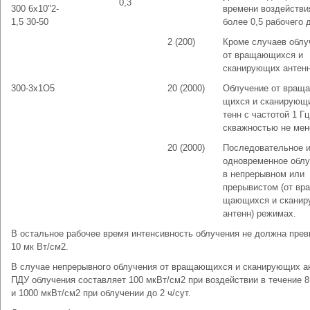
0,3
300 6х10"2-
времени воздействи
1,5 30-50
более 0,5 рабочего 
2 (200)
Кроме случаев облуч
от вращающихся и
сканирующих антенн
300-3x1О5
20 (2000)
Облучение от враща
щихся и сканирующи
тенн с частотой 1 Гц
скважностью не мен
20 (2000)
Последовательное 
одновременное облу
в непрерывном или
прерывистом (от вра
щающихся и скани
антенн) режимах.
В остальное рабочее время интенсивность облучения не должна пре
10 мк Вт/см2.
В случае непрерывного облучения от вращающихся и сканирующих ан
ПДУ облучения составляет 100 мкВт/см2 при воздействии в течение 8
и 1000 мкВт/см2 при облучении до 2 ч/сут.