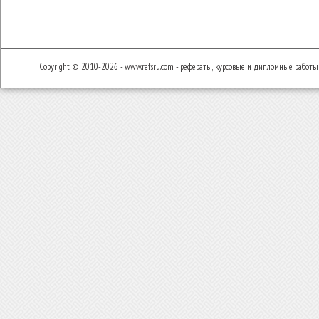
Copyright © 2010-2026 - www.refsru.com - рефераты, курсовые и дипломные работы