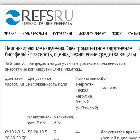
ГЛАВНАЯ
НОВЫЕ РЕФЕРАТЫ
ПОПУЛЯРНЫЕ
ДОБАВИТЬ РЕФЕРАТ
ПОИСК
КОНТАК
Неионизирующие излучения. Электромагнитное загрязнение
биосферы - опасность, оценка, технические средства защиты
Таблица 3. т непредельно допустимые уровни напряженности и
энергетической нафузки ЭМП, мкВт/см2
Диапазон
Допустимая
Нормативная
До
частот, МГц
напряженность поля
энергети­
полнения
ческая
нагрузка,
Втч/м2
(мкВтч/см2)
электричес­
магнитная,
кая, Вт/м
А/м
6х10'2-3 3-
50 20 10 5
5
—
Допускается превыш
30 30-50 50-
уровней в два раза 