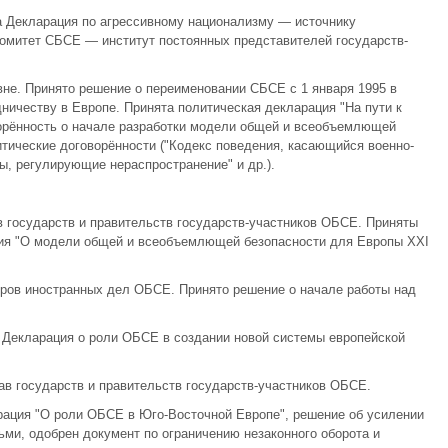
а Декларация по агрессивному национализму — источнику
омитет СБСЕ — институт постоянных представителей государств-
не. Принято решение о переименовании СБСЕ с 1 января 1995 в
ичеству в Европе. Принята политическая декларация "На пути к
ворённость о начале разработки модели общей и всеобъемлющей
итические договорённости ("Кодекс поведения, касающийся военно-
ы, регулирующие нераспространение" и др.).
ав государств и правительств государств-участников ОБСЕ. Приняты
ия "О модели общей и всеобъемлющей безопасности для Европы XXI
тров иностранных дел ОБСЕ. Принято решение о начале работы над
Декларация о роли ОБСЕ в создании новой системы европейской
лав государств и правительств государств-участников ОБСЕ.
рация "О роли ОБСЕ в Юго-Восточной Европе", решение об усилении
ми, одобрен документ по ограничению незаконного оборота и