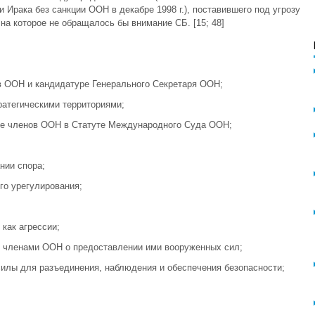
Ирака без санкции ООН в декабре 1998 г.), поставившего под угрозу
на которое не обращалось бы внимание СБ. [15; 48]
в ООН и кандидатуре Генерального Секретаря ООН;
ратегическими территориями;
 не членов ООН в Статуте Международного Суда ООН;
нии спора;
го урегулирования;
как агрессии;
- членами ООН о предоставлении ими вооруженных сил;
илы для разъединения, наблюдения и обеспечения безопасности;