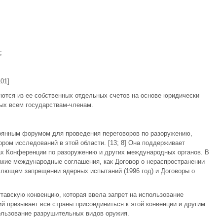
;
01]
тся из ее собственных отдельных счетов на основе юридически
ых всем государствам-членам.
оянным форумом для проведения переговоров по разоружению,
ром исследований в этой области. [13; 8] Она поддерживает
ах Конференции по разоружению и других международных органов. В
акие международные соглашения, как Договор о нераспространении
емлющем запрещении ядерных испытаний (1996 год) и Договоры о
ттавскую конвенцию, которая ввела запрет на использование
 призывает все страны присоединиться к этой конвенции и другим
ьзование разрушительных видов оружия.