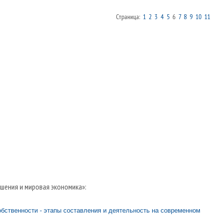
Страница:
1
2
3
4
5
6
7
8
9
10
11
ения и мировая экономика»:
бственности - этапы составления и деятельность на современном