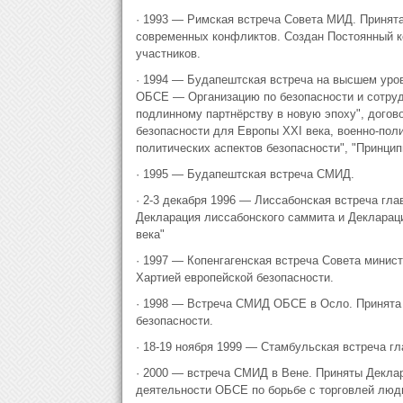
· 1993 — Римская встреча Совета МИД. Принят
современных конфликтов. Создан Постоянный к
участников.
· 1994 — Будапештская встреча на высшем уров
ОБСЕ — Организацию по безопасности и сотрудн
подлинному партнёрству в новую эпоху", дого
безопасности для Европы XXI века, военно-пол
политических аспектов безопасности", "Принцип
· 1995 — Будапештская встреча СМИД.
· 2-3 декабря 1996 — Лиссабонская встреча гл
Декларация лиссабонского саммита и Декларац
века"
· 1997 — Копенгагенская встреча Совета минис
Хартией европейской безопасности.
· 1998 — Встреча СМИД ОБСЕ в Осло. Принята 
безопасности.
· 18-19 ноября 1999 — Стамбульская встреча г
· 2000 — встреча СМИД в Вене. Приняты Декла
деятельности ОБСЕ по борьбе с торговлей людь