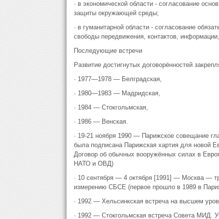
· в экономической области - согласование осно
защиты окружающей среды;
· в гуманитарной области - согласование обяза
свободы передвижения, контактов, информации,
Последующие встречи
Развитие достигнутых договорённостей закрепл
· 1977—1978 — Белградская,
· 1980—1983 — Мадридская,
· 1984 — Стокгольмская,
· 1986 — Венская.
· 19-21 ноября 1990 — Парижское совещание гл
была подписана Парижская хартия для новой Ев
Договор об обычных вооружённых силах в Европ
НАТО и ОВД)
· 10 сентября — 4 октября [1991] — Москва — 
измерению СБСЕ (первое прошло в 1989 в Париж
· 1992 — Хельсинкская встреча на высшем уров
· 1992 — Стокгольмская встреча Совета МИД. У