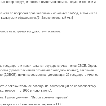
вных сфер сотрудничества в области экономики, науки и техники и
тельств по вопросам прав человека и основных свобод, в том числе
 культуры и образования.[3; Заключительный Акт]
ялось на встречах государств-участников:
ав государств и правительств государств-участников СБСЕ. Здесь
ропы (провозгласившая окончание "холодной войны"), заключён
е (ДОВСЕ), принята совместная декларация 22 государств (членов
третье заключительное совещание Конференции по человеческому
е, второе — в 1990 в Копенгагене).
не. Принят документ "Вызов времени перемен"
чреждён пост Генерального секретаря СБСЕ.