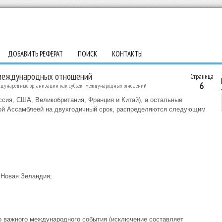
ДОБАВИТЬ РЕФЕРАТ
ПОИСК
КОНТАКТЫ
 международных отношений
Страница
6
дународные организации как субъект международных отношений
оссия, США, Великобритания, Франция и Китай), а остальные
ной Ассамблеей на двухгодичный срок, распределяются следующим
 Новая Зеландия;
о важного международного события (исключение составляет