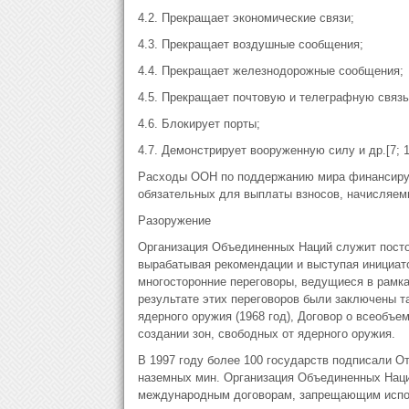
4.2. Прекращает экономические связи;
4.3. Прекращает воздушные сообщения;
4.4. Прекращает железнодорожные сообщения;
4.5. Прекращает почтовую и телеграфную связь
4.6. Блокирует порты;
4.7. Демонстрирует вооруженную силу и др.[7; 1
Расходы ООН по поддержанию мира финансирую
обязательных для выплаты взносов, начисляем
Разоружение
Организация Объединенных Наций служит пост
вырабатывая рекомендации и выступая инициато
многосторонние переговоры, ведущиеся в рамк
результате этих переговоров были заключены т
ядерного оружия (1968 год), Договор о всеобъ
создании зон, свободных от ядерного оружия.
В 1997 году более 100 государств подписали О
наземных мин. Организация Объединенных Наций
международным договорам, запрещающим испол