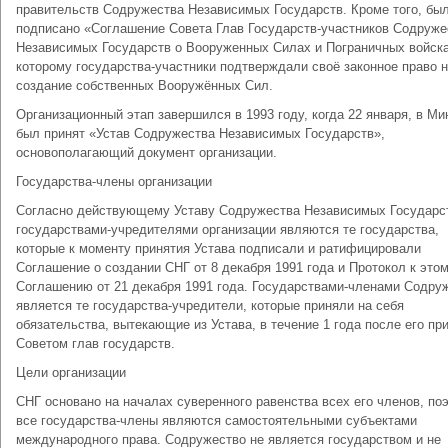
правительств Содружества Независимых Государств. Кроме того, бы
подписано «Соглашение Совета Глав Государств-участников Содруже
Независимых Государств о Вооруженных Силах и Пограничных войска
которому государства-участники подтверждали своё законное право 
создание собственных Вооружённых Сил.
Организационный этап завершился в 1993 году, когда 22 января, в Ми
был принят «Устав Содружества Независимых Государств»,
основополагающий документ организации.
Государства-члены организации
Согласно действующему Уставу Содружества Независимых Государс
государствами-учредителями организации являются те государства,
которые к моменту принятия Устава подписали и ратифицировали
Соглашение о создании СНГ от 8 декабря 1991 года и Протокол к это
Соглашению от 21 декабря 1991 года. Государствами-членами Содру
является те государства-учредители, которые приняли на себя
обязательства, вытекающие из Устава, в течение 1 года после его пр
Советом глав государств.
Цели организации
СНГ основано на началах суверенного равенства всех его членов, по
все государства-члены являются самостоятельными субъектами
международного права. Содружество не является государством и не