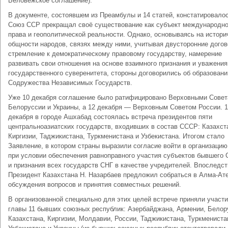
Беловежское соглашение).
В документе, состоявшем из Преамбулы и 14 статей, констатировалос
Союз ССР прекращал своё существование как субъект международно
права и геополитической реальности. Однако, основываясь на истори
общности народов, связях между ними, учитывая двусторонние догов
стремление к демократическому правовому государству, намерение
развивать свои отношения на основе взаимного признания и уважения
государственного суверенитета, стороны договорились об образовани
Содружества Независимых Государств.
Уже 10 декабря соглашение было ратифицировано Верховными Сове
Белоруссии и Украины, а 12 декабря — Верховным Советом России. 
декабря в городе Ашхабад состоялась встреча президентов пяти
центральноазиатских государств, входивших в состав СССР: Казахст
Киргизии, Таджикистана, Туркменистана и Узбекистана. Итогом стало
Заявление, в котором страны выразили согласие войти в организацию
при условии обеспечения равноправного участия субъектов бывшего
и признания всех государств СНГ в качестве учредителей. Впоследс
Президент Казахстана Н. Назарбаев предложил собраться в Алма-Ат
обсуждения вопросов и принятия совместных решений.
В организованной специально для этих целей встрече приняли участ
главы 11 бывших союзных республик: Азербайджана, Армении, Белор
Казахстана, Киргизии, Молдавии, России, Таджикистана, Туркмениста