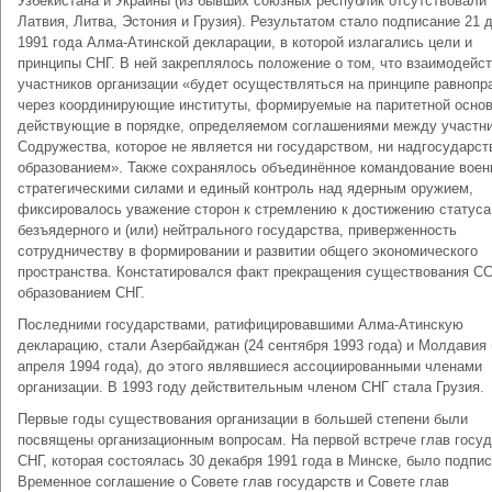
Узбекистана и Украины (из бывших союзных республик отсутствовали
Латвия, Литва, Эстония и Грузия). Результатом стало подписание 21 
1991 года Алма-Атинской декларации, в которой излагались цели и
принципы СНГ. В ней закреплялось положение о том, что взаимодейс
участников организации «будет осуществляться на принципе равнопр
через координирующие институты, формируемые на паритетной основ
действующие в порядке, определяемом соглашениями между участн
Содружества, которое не является ни государством, ни надгосударс
образованием». Также сохранялось объединённое командование воен
стратегическими силами и единый контроль над ядерным оружием,
фиксировалось уважение сторон к стремлению к достижению статуса
безъядерного и (или) нейтрального государства, приверженность
сотрудничеству в формировании и развитии общего экономического
пространства. Констатировался факт прекращения существования С
образованием СНГ.
Последними государствами, ратифицировавшими Алма-Атинскую
декларацию, стали Азербайджан (24 сентября 1993 года) и Молдавия 
апреля 1994 года), до этого являвшиеся ассоциированными членами
организации. В 1993 году действительным членом СНГ стала Грузия.
Первые годы существования организации в большей степени были
посвящены организационным вопросам. На первой встрече глав госу
СНГ, которая состоялась 30 декабря 1991 года в Минске, было подпи
Временное соглашение о Совете глав государств и Совете глав