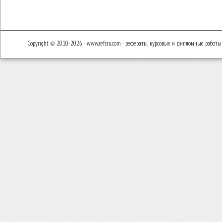
Copyright © 2010-2026 - www.refsru.com - рефераты, курсовые и дипломные работы