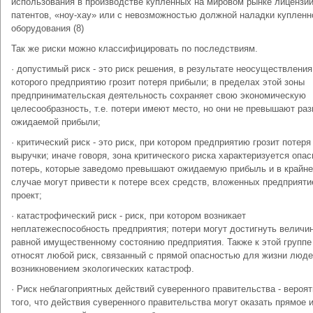
использования в производстве купленных на мировом рынке лицензий
патентов, «ноу-хау» или с невозможностью должной наладки купленн
оборудования (8)
Так же риски можно классифицировать по последствиям.
· допустимый риск - это риск решения, в результате неосуществления
которого предприятию грозит потеря прибыли; в пределах этой зоны
предпринимательская деятельность сохраняет свою экономическую
целесообразность, т.е. потери имеют место, но они не превышают ра
ожидаемой прибыли;
· критический риск - это риск, при котором предприятию грозит потеря
выручки; иначе говоря, зона критического риска характеризуется опа
потерь, которые заведомо превышают ожидаемую прибыль и в крайн
случае могут привести к потере всех средств, вложенных предприяти
проект;
· катастрофический риск - риск, при котором возникает
неплатежеспособность предприятия; потери могут достигнуть величи
равной имущественному состоянию предприятия. Также к этой группе
относят любой риск, связанный с прямой опасностью для жизни люде
возникновением экологических катастроф.
· Риск неблагоприятных действий суверенного правительства - вероя
того, что действия суверенного правительства могут оказать прямое 