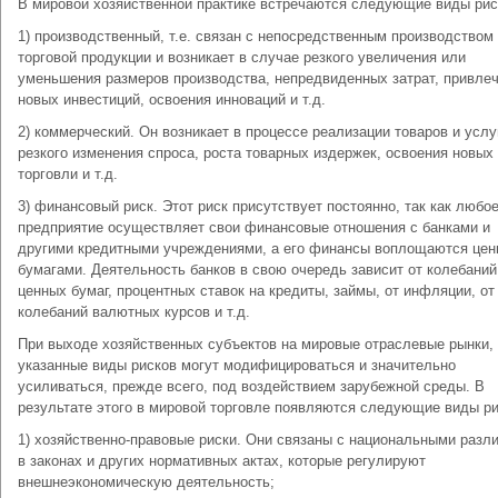
В мировой хозяйственной практике встречаются следующие виды рис
1) производственный, т.е. связан с непосредственным производством
торговой продукции и возникает в случае резкого увеличения или
уменьшения размеров производства, непредвиденных затрат, привле
новых инвестиций, освоения инноваций и т.д.
2) коммерческий. Он возникает в процессе реализации товаров и услуг
резкого изменения спроса, роста товарных издержек, освоения новых
торговли и т.д.
3) финансовый риск. Этот риск присутствует постоянно, так как любо
предприятие осуществляет свои финансовые отношения с банками и
другими кредитными учреждениями, а его финансы воплощаются це
бумагами. Деятельность банков в свою очередь зависит от колебаний
ценных бумаг, процентных ставок на кредиты, займы, от инфляции, от
колебаний валютных курсов и т.д.
При выходе хозяйственных субъектов на мировые отраслевые рынки,
указанные виды рисков могут модифицироваться и значительно
усиливаться, прежде всего, под воздействием зарубежной среды. В
результате этого в мировой торговле появляются следующие виды ри
1) хозяйственно-правовые риски. Они связаны с национальными разл
в законах и других нормативных актах, которые регулируют
внешнеэкономическую деятельность;