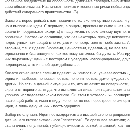
косвенное воздействие на способность должника своевременно испо
свои обязательства. Различают прямые и косвенные риски неблагопр
действий суверенного правительства. (3)
Вместе с перестройкой к нам пришли не только импортные товары и у
но и импортные идеи. С первыми, в общем, проблем не было и нет - о
вошли (и продолжают входить) в нашу жизнь по-рекламному шумно, 
органично. Настолько органично, что без некоторых прежде неизвестн
недоступных нам вещей многие уже и не представляют себе жизнь. А
вторыми, т.е. с идеями (нормами, ценностями, идеалами), не все так
однозначно и благополучно, как кое-кому хотелось бы думать. Реагир
них по-разному: одни - с восторгом и усердием новообращенных, друг
недоверием, а то и явной враждебностью.
Кое-что объясняется самими идеями: их близостью, узнаваемостью -
одних и, наоборот, непривычностью, непонятностью, даже чуждостью 
других. Но есть в данной ситуации и то, что не лежит на поверхности,
скрыто от первого взгляда, что выявляется лишь при тщательном ана
упорном исследовательском поиске. Об этом и хотелось бы поговори
настоящей работе, имея в виду, конечно, не все перестроечно-импор
идеи, а лишь одну из них - постмодернизм.
Выбор не случаен. Идея постмодернизма в высшей степени репрезен
для нашего интеллектуального "перестроя". Ее сразу все заметили; о
стала очень популярной, публицистически хлесткой, знаковой, как те