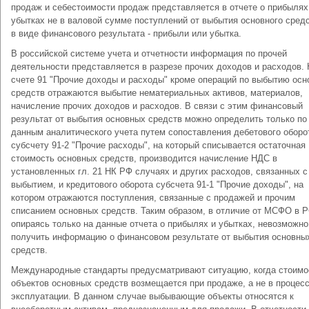
продаж и себестоимости продаж представляется в отчете о прибылях
убытках не в валовой сумме поступлений от выбытия основного средс
в виде финансового результата - прибыли или убытка.
В российской системе учета и отчетности информация по прочей
деятельности представляется в разрезе прочих доходов и расходов. 
счете 91 "Прочие доходы и расходы" кроме операций по выбытию ос
средств отражаются выбытие нематериальных активов, материалов,
начисление прочих доходов и расходов. В связи с этим финансовый
результат от выбытия основных средств можно определить только по
данным аналитического учета путем сопоставления дебетового оборо
субсчету 91-2 "Прочие расходы", на который списывается остаточная
стоимость основных средств, производится начисление НДС в
установленных гл. 21 НК РФ случаях и других расходов, связанных с
выбытием, и кредитового оборота субсчета 91-1 "Прочие доходы", на
котором отражаются поступления, связанные с продажей и прочим
списанием основных средств. Таким образом, в отличие от МСФО в Р
опираясь только на данные отчета о прибылях и убытках, невозможно
получить информацию о финансовом результате от выбытия основны
средств.
Международные стандарты предусматривают ситуацию, когда стоимо
объектов основных средств возмещается при продаже, а не в процес
эксплуатации. В данном случае выбывающие объекты относятся к