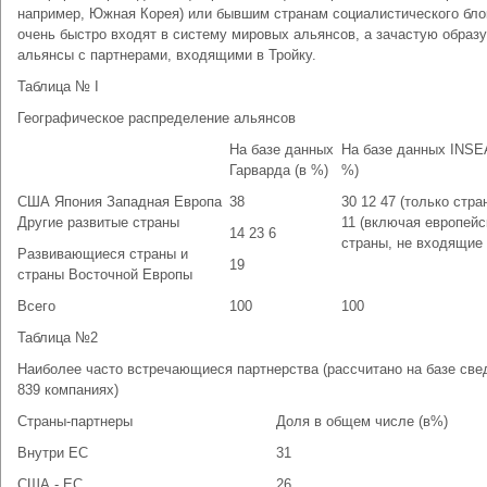
например, Южная Корея) или бывшим странам социалистического бло
очень быстро входят в систему мировых альянсов, а зачастую образ
альянсы с партнерами, входящими в Тройку.
Таблица № I
Географическое распределение альянсов
На базе данных
На базе данных INSE
Гарварда (в %)
%)
США Япония Западная Европа
38
30 12 47 (только стра
Другие развитые страны
11 (включая европейс
14 23 6
страны, не входящие 
Развивающиеся страны и
19
страны Восточной Европы
Всего
100
100
Таблица №2
Наиболее часто встречающиеся партнерства (рассчитано на базе све
839 компаниях)
Страны-партнеры
Доля в общем числе (в%)
Внутри ЕС
31
США - ЕС
26