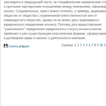
уже видели в предыдущей части, не специфическим юридическим ст
а прочными партнерскими отношениями между компаниями, образов
альянс. Следовательно, юрист может отличить, к примеру, акционерн
общество от общества с ограниченной ответственностью или от
коммандитного общества, однако он не может дать правомерного
юридического определения альянса. Поэтому для предоставления
"узаконенного" определения юридического статуса альянса многие
прибегают к уже существующим классическим формам, сформулиро
в договорном праве и законах о деятельности компании.
Страница:
1
2
3
4
5
6
7
8
9
10
1
Скачать реферат