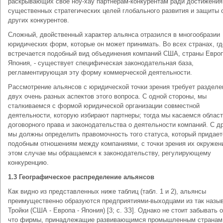
раскрывающих свое ноу-хау партнерам-конкурентам ради достижения
существенных стратегических целей глобального развития и защиты 
других конкурентов.
Сложный, двойственный характер альянса отразился в многообразии
юридических форм, которые он может принимать. Во всех странах, гд
встречается подобный вид объединения компаний США, страны Евро
Япония, - существует специфическая законодательная база,
регламентирующая эту форму коммерческой деятельности.
Рассмотрение альянсов с юридической точки зрения требует разделе
двух очень разных аспектов этого вопроса. С одной стороны, мы
сталкиваемся с формой юридической организации совместной
деятельности, которую избирают партнеры; тогда мы касаемся облас
договорного права и законодательства о деятельности компаний. С др
мы должны определить правомочность того статуса, который придает
подобным отношениям между компаниями, с точки зрения их окружени
этом случае мы обращаемся к законодательству, регулирующему
конкуренцию.
1.3 Географическое распределение альянсов
Как видно из представленных ниже таблиц (табл. 1 и 2), альянсы
преимущественно образуются предприятиями-выходцами из так назы
Тройки (США - Европа - Япония) [3; с. ЗЗ]. Однако не стоит забывать о
что фирмы, принадлежащие развивающимся промышленным странам 