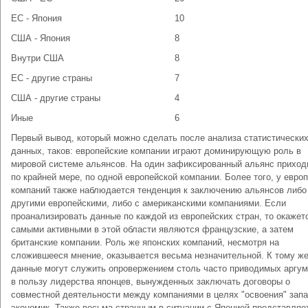
ЕС - Япония
10
США - Япония
8
Внутри США
8
ЕС - другие страны
7
США - другие страны
4
Иные
6
Первый вывод, который можно сделать после анализа статистически
данных, таков: европейские компании играют доминирующую роль в
мировой системе альянсов. На один зафиксированный альянс приход
по крайней мере, по одной европейской компании. Более того, у евро
компаний также наблюдается тенденция к заключению альянсов либо
другими европейскими, либо с американскими компаниями. Если
проанализировать данные по каждой из европейских стран, то окажетс
самыми активными в этой области являются французские, а затем
британские компании. Роль же японских компаний, несмотря на
сложившееся мнение, оказывается весьма незначительной. К тому же
данные могут служить опровержением столь часто приводимых аргум
в пользу лидерства японцев, вынужденных заключать договоры о
совместной деятельности между компаниями в целях "освоения" зап
экономик. Также весьма странным в ситуации с Японией представляе