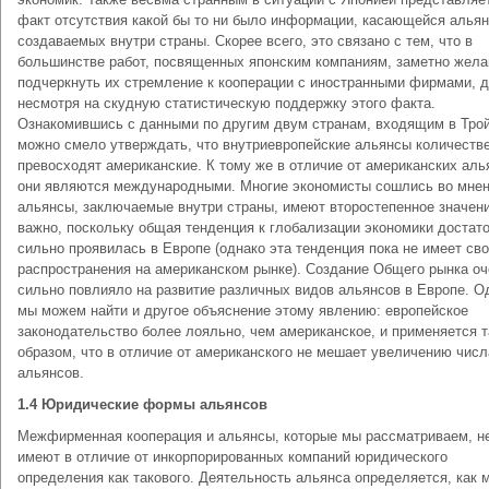
факт отсутствия какой бы то ни было информации, касающейся альян
создаваемых внутри страны. Скорее всего, это связано с тем, что в
большинстве работ, посвященных японским компаниям, заметно жела
подчеркнуть их стремление к кооперации с иностранными фирмами, 
несмотря на скудную статистическую поддержку этого факта.
Ознакомившись с данными по другим двум странам, входящим в Трой
можно смело утверждать, что внутриевропейские альянсы количеств
превосходят американские. К тому же в отличие от американских аль
они являются международными. Многие экономисты сошлись во мнен
альянсы, заключаемые внутри страны, имеют второстепенное значени
важно, поскольку общая тенденция к глобализации экономики достат
сильно проявилась в Европе (однако эта тенденция пока не имеет сво
распространения на американском рынке). Создание Общего рынка оч
сильно повлияло на развитие различных видов альянсов в Европе. О
мы можем найти и другое объяснение этому явлению: европейское
законодательство более лояльно, чем американское, и применяется 
образом, что в отличие от американского не мешает увеличению числ
альянсов.
1.4 Юридические формы альянсов
Межфирменная кооперация и альянсы, которые мы рассматриваем, н
имеют в отличие от инкорпорированных компаний юридического
определения как такового. Деятельность альянса определяется, как 