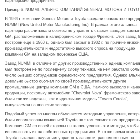
партнерские предприятия.
Пример 6. NUMMI: АЛЬЯНС КОМПАНИЙ GENERAL MOTORS И TOYO
В 1984 г. компании General Motors и Toyota создали совместное предп
NUMMI (New United Motor Manufacturing Inc). В рамках этого альянса
партнеры рассчитывали совместно управлять старым заводом компа
GM, расположенным в калифорнийском городе Фремонт. Этот завод 
построен еще в 1963 г., однако был закрыт в 1982 г. по причине низкой
производительности и недостаточно высокого спроса на продукцию
компании GM на западном побережье США.
Завод NUMMI в отличие от других производственных единиц компан
был построен не по последнему слову техники, на нем работало бол
число бывших сотрудников фремонтского предприятия. Однако альян
довольно быстро обогнал по своей производительности другие
промышленные центры компании GM в США. Намного выросло и каче
продукции, поскольку автомобили "Chevrolet Nova" фремонтского зав
были так же надежны, как и идентичная модель "Toyota Corolla",
выпускаемая на японских заводах.
Подобный успех во многом объясняется методами управления, котор
были использованы компанией Toyota на этом совместном предприяти
Компания GM со своей стороны пыталась усвоить эти методы, чтобы
использовать их на собственных предприятиях. В то же время компан
Toyota пыталась научиться управлять заводом, расположенным на