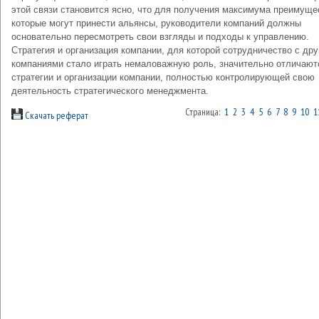
этой связи становится ясно, что для получения максимума преимуще
которые могут принести альянсы, руководители компаний должны
основательно пересмотреть свои взгляды и подходы к управлению.
Стратегия и организация компании, для которой сотрудничество с др
компаниями стало играть немаловажную роль, значительно отличают
стратегии и организации компании, полностью контролирующей свою
деятельность стратегического менеджмента.
Страница:
1
2
3
4
5
6
7
8
9
10
1
Скачать реферат