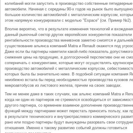
колебаний могли запустить в производство собственные пятидверные
автомобили. Начиная с середины 90-х годов на рынок было выпущено
большое количество автомобилей с металлическим корпусом, которы
этом напрямую конкурировали с моделью "Espace" (см. Пример №2).
Вполне вероятно, что в результате изменения технологий и вхождени
данный рыночный сектор других европейских конкурентов показатели
рентабельности производства минивэнов заметно снизятся и дальне
существование альянса компаний Matra и Renault окажется под угрозо
Даже если бы партнеры наметили какой-либо показатель допустимого
снижения цены на продукцию, в долгосрочной перспективе они не см
соперничать с конкурентами, которые могут осуществлять крупносер
производство автомобилей с металлическим корпусом, себестоимост
которых была бы значительно ниже. В подобной ситуации компания Re
неизбежно встала бы перед необходимостью производства кузовов ле
микроавтобусов из листового железа, причем на своих заводах.
Тем не менее даже в таких случаях, как альянс компаний Matra и Rena
когда ни один из партнеров не стремился освободиться от зависимост
другого партнера, со временем взаимное дополнение производственн
функций между партнерами может перестать приносить пользу, как п
в результате технического и внутриотраслевого коммерческого развит
рано или поздно партнеры будут вынуждены разорвать свои сотрудни
отношения. Именно к такому развитию событий должны готовиться