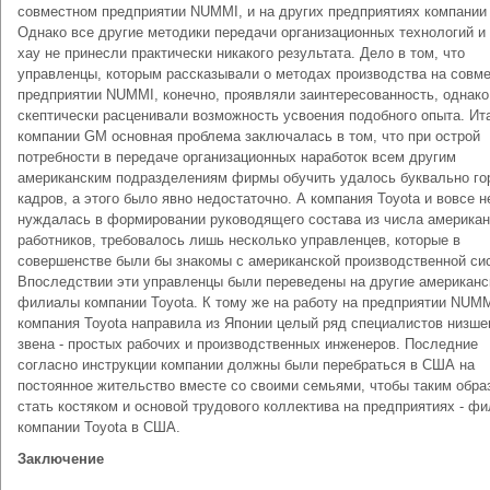
совместном предприятии NUMMI, и на других предприятиях компании
Однако все другие методики передачи организационных технологий и 
хау не принесли практически никакого результата. Дело в том, что
управленцы, которым рассказывали о методах производства на совм
предприятии NUMMI, конечно, проявляли заинтересованность, однако
скептически расценивали возможность усвоения подобного опыта. Ит
компании GM основная проблема заключалась в том, что при острой
потребности в передаче организационных наработок всем другим
американским подразделениям фирмы обучить удалось буквально го
кадров, а этого было явно недостаточно. А компания Toyota и вовсе н
нуждалась в формировании руководящего состава из числа американ
работников, требовалось лишь несколько управленцев, которые в
совершенстве были бы знакомы с американской производственной си
Впоследствии эти управленцы были переведены на другие американс
филиалы компании Toyota. К тому же на работу на предприятии NUM
компания Toyota направила из Японии целый ряд специалистов низше
звена - простых рабочих и производственных инженеров. Последние
согласно инструкции компании должны были перебраться в США на
постоянное жительство вместе со своими семьями, чтобы таким обра
стать костяком и основой трудового коллектива на предприятиях - ф
компании Toyota в США.
Заключение