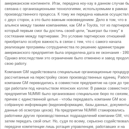
американском континенте. Итак, передача ноу-хау в данном случае б
связана с организационными технологиями, используемыми в рамках
производственного процесса. К тому же передача навыков осуществ
с двух сторон, а это было важным нововведением. Дело в том, что в
альянсе между такими компаниями, как GM и Toyota, тот из партнеров
который первым смог бы достичь своей цели, "выиграл бы гонку" в
состязании между партнерами. Это условие партнерских отношений
приобретало особую важность в связи с тем, что с самого начала
реализации программы сотрудничества по решению администрации
американского предприятия была определена дата ее окончания - 1992
Однако впоследствии это ограничение было отменено и завод продо
свою работу.
Компания GM задействовала специальные организационные процедур
рассчитанные на перестройку своих производственных единиц. Работ
компании GM переводились в совместное предприятие на срок до тре
где работали под начальством японских коллег. В рамках совместног
предприятия NUMMI было организовано специальное бюро по связям,
причем с единственной целью - чтобы передавать компании GM всю
собранную информацию (видеоинформацию, базы данных, документы
данные об осмотрах цехов). На предприятии NUMMI стажировались
работники других производственных подразделений компании GM, чт
затем передать свой опыт. Но, судя по всему, серьезно содействовал
передаче компетенции лишь ротация управленцев, работавших и на