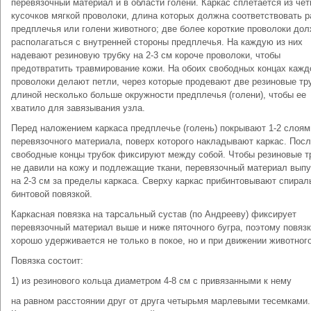
перевязочный материал и в области голени. Каркас сплетается из че
кусочков мягкой проволоки, длина которых должна соответствовать 
предплечья или голени животного; две более короткие проволоки до
располагаться с внутренней стороны предплечья. На каждую из них
надевают резиновую трубку на 2-3 см короче проволоки, чтобы
предотвратить травмирование кожи. На обоих свободных концах кажд
проволоки делают петли, через которые продевают две резиновые тр
длиной несколько больше окружности предплечья (голени), чтобы ее
хватило для завязывания узла.
Перед наложением каркаса предплечье (голень) покрывают 1-2 слоям
перевязочного материала, поверх которого накладывают каркас. Посл
свободные концы трубок фиксируют между собой. Чтобы резиновые т
не давили на кожу и подлежащие ткани, перевязочный материал вып
на 2-3 см за пределы каркаса. Сверху каркас прибинтовывают спирал
бинтовой повязкой.
Каркасная повязка на тарсальный сустав (по Андрееву) фиксирует
перевязочный материал выше и ниже пяточного бугра, поэтому повяз
хорошо удерживается не только в покое, но и при движении животного
Повязка состоит:
1) из резинового кольца диаметром 4-8 см с привязанными к нему
на равном расстоянии друг от друга четырьмя марлевыми тесемками.