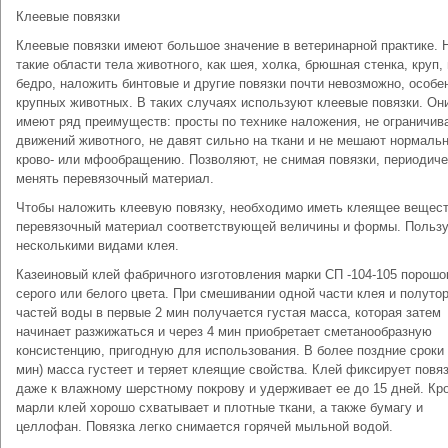
Клеевые повязки
Клеевые повязки имеют большое значение в ветеринарной практике. 
такие области тела животного, как шея, холка, брюшная стенка, круп,
бедро, наложить бинтовые и другие повязки почти невозможно, особе
крупных животных. В таких случаях используют клеевые повязки. Он
имеют ряд преимуществ: просты по технике наложения, не ограничив
движений животного, не давят сильно на ткани и не мешают нормаль
крово- или мфообращению. Позволяют, не снимая повязки, периодиче
менять перевязочный материал.
Чтобы наложить клеевую повязку, необходимо иметь клеящее вещест
перевязочный материал соответствующей величины и формы. Польз
несколькими видами клея.
Казеиновый клей фабричного изготовления марки СП -104-105 порошо
серого или белого цвета. При смешивании одной части клея и полуто
частей воды в первые 2 мин получается густая масса, которая затем
начинает разжижаться и через 4 мин приобретает сметанообразную
консистенцию, пригодную для использования. В более поздние сроки 
мин) масса густеет и теряет клеящие свойства. Клей фиксирует повя
даже к влажному шерстному покрову и удерживает ее до 15 дней. Кр
марли клей хорошо схватывает и плотные ткани, а также бумагу и
целлофан. Повязка легко снимается горячей мыльной водой.