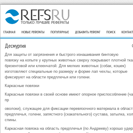
ГЛАВНАЯ
НОВЫЕ РЕФЕРАТЫ
ПОПУЛЯРНЫЕ
ДОБАВИТЬ РЕФЕРАТ
ПОИСК
КОНТАК
Десмургия
Для защиты от загрязнения и быстрого изнашивания бинтовую
повязку на копыте у крупных животных сверху покрывают плотной тка
брезентовой или клеенчатой. Для мелких животных (собак, кошек)
изготовляют специальные по размеру и форме лап чехлы, которые
фиксируют на области предплечья или голени.
Каркасные повязки
Каркасные повязки в своей основе имеют опорное приспособление (ч
пр
оволоки), служащее для фиксации перевязочного материала в област
предплечья, голени, запястного (скакательного) сустава, затылка, хол
спины.
Каркасная повязка на область предплечья (по Андрееву) хорошо уде