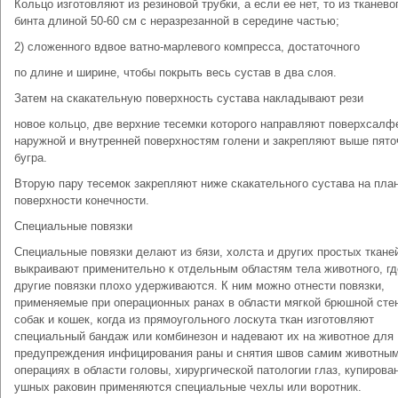
Кольцо изготовляют из резиновой трубки, а если ее нет, то из тканево
бинта длиной 50-60 см с неразрезанной в середине частью;
2) сложенного вдвое ватно-марлевого компресса, достаточного
по длине и ширине, чтобы покрыть весь сустав в два слоя.
Затем на скакательную поверхность сустава накладывают рези
новое кольцо, две верхние тесемки которого направляют поверхсалф
наружной и внутренней поверхностям голени и закрепляют выше пято
бугра.
Вторую пару тесемок закрепляют ниже скакательного сустава на пла
поверхности конечности.
Специальные повязки
Специальные повязки делают из бязи, холста и других простых ткане
выкраивают применительно к отдельным областям тела животного, гд
другие повязки плохо удерживаются. К ним можно отнести повязки,
применяемые при операционных ранах в области мягкой брюшной сте
собак и кошек, когда из прямоугольного лоскута ткан изготовляют
специальный бандаж или комбинезон и надевают их на животное для
предупреждения инфицирования раны и снятия швов самим животным
операциях в области головы, хирургической патологии глаз, купирова
ушных раковин применяются специальные чехлы или воротник.