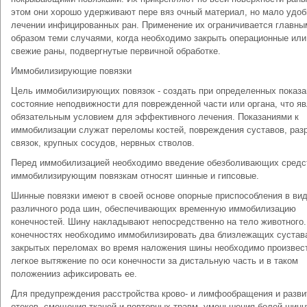
этом они хорошо удерживают пере вяз очный материал, но мало удоб
лечении инфицированных ран. Применение их ограничивается главны
образом теми случаями, когда необходимо закрыть операционные или
свежие раны, подвергнутые первичной обработке.
Иммобилизирующие повязки
Цель иммобилизирующих повязок - создать при определенных показа
состояние неподвижности для поврежденной части или органа, что я
обязательным условием для эффективного лечения. Показаниями к
иммобилизации служат переломы костей, повреждения суставов, раз
связок, крупных сосудов, нервных стволов.
Перед иммобилизацией необходимо введение обезболивающих средс
иммобилизирующим повязкам относят шинные и гипсовые.
Шинные повязки имеют в своей основе опорные приспособления в ви
различного рода шин, обеспечивающих временную иммобилизацию
конечностей. Шину накладывают непосредственно на тело животного.
конечностях необходимо иммобилизировать два близлежащих сустав
закрытых переломах во время наложения шины необходимо произвес
легкое вытяжение по оси конечности за дистальную часть и в таком
положенииз афиксировать ее.
Для предупреждения расстройства крово- и лимфообращения и разви
отеков, смещения тканей и повторных травм, уменьшения болей шин