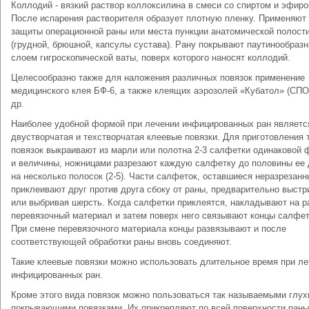
Коллодий - вязкий раствор коллоксилина в смеси со спиртом и эфиро
После испарения растворителя образует плотную пленку. Применяют
защиты операционной раны или места пункции анатомической полост
(грудной, брюшной, капсулы сустава). Рану покрывают паутинообраз
слоем гигроскопической ваты, поверх которого наносят коллодий.
Целесообразно также для наложения различных повязок применение
медицинского клея БФ-6, а также клеящих аэрозолей «Кубатол» (СП
др.
Наиболее удобной формой при лечении инфицированных ран являетс
двустворчатая и техстворчатая клеевые повязки. Для приготовления 
повязок выкраивают из марли или полотна 2-3 салфетки одинаковой
и величины, ножницами разрезают каждую салфетку до половины ее
на несколько полосок (2-5). Части салфеток, оставшиеся неразрезанн
приклеивают друг против друга сбоку от раны, предварительно выстр
или выбривая шерсть. Когда салфетки приклеятся, накладывают на р
перевязочный материал и затем поверх него связывают концы салфeт
При смене перевязочного материала концы развязывают и после
соответствующей обработки раны вновь соединяют.
Такие клеевые повязки можно использовать длительное время при л
инфицированных ран.
Кроме этого вида повязок можно пользоваться так называемыми глу
покрывающими повязками. Их прикрепляют по всей поверхности раны