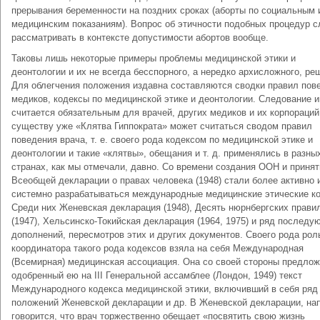
прерывания беременности на поздних сроках (аборты по социальным 
медицинским показаниям). Вопрос об этичности подобных процедур с
рассматривать в контексте допустимости абортов вообще.
Таковы лишь некоторые примеры проблемы медицинской этики и
деонтологии и их не всегда бесспорного, а нередко архи­сложного, ре
Для облегчения положения издавна состав­ляются сводки правил пов
медиков, кодексы по медицин­ской этике и деонтологии. Следование 
считается обяза­тельным для врачей, других медиков и их корпораций
су­ществу уже «Клятва Гиппократа» может считаться сводом правил
поведения врача, т. е. своего рода кодексом по медицинской этике и
деонтологии и такие «клятвы», обещания и т. д. при­менялись в разны
странах, как мы отмечали, давно. Со време­ни создания ООН и принят
Всеобщей декларации о правах че­ловека (1948) стали более активно 
системно разрабатываться международные медицинские этические к
Среди них Же­невская декларация (1948), Десять нюрнбергских прави
(1947), Хельсинско-Токийская декларация (1964, 1975) и ряд послед
дополнений, пересмотров этих и других докумен­тов. Своего рода рол
координатора такого рода кодексов взя­ла на себя Международная
(Всемирная) медицинская ассоциация. Она со своей стороны предло
одобренный ею на III Гене­ральной ассамблее (Лондон, 1949) текст
Международного ко­декса медицинской этики, включивший в себя ряд
положений Женевской декларации и др. В Женевской декларации, на
говорится, что врач торжественно обещает «посвятить свою жизнь