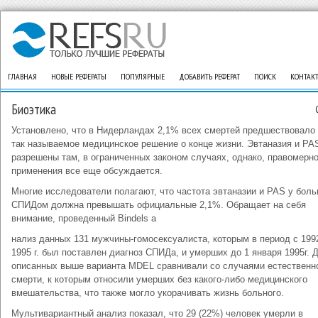
ГЛАВНАЯ
НОВЫЕ РЕФЕРАТЫ
ПОПУЛЯРНЫЕ
ДОБАВИТЬ РЕФЕРАТ
ПОИСК
КОНТАК
Биоэтика
Установлено, что в Нидерландах 2,1% всех смертей предшествовало
так называемое медицинское решение о конце жизни. Эвтаназия и PA
разрешены там, в ограниченных законом случаях, однако, правомерно
применения все еще обсуждается.
Многие исследователи полагают, что частота эвтаназии и PAS у бол
СПИДом должна превышать официальные 2,1%. Обращает на себя
внимание, проведенный Bindels а
нализ данных 131 мужчины-гомосексуалиста, которым в период с 199
1995 г. был поставлен диагноз СПИДа, и умерших до 1 января 1995г. 
описанных выше варианта MDEL сравнивали со случаями естественн
смерти, к которым относили умерших без какого-либо медицинского
вмешательства, что также могло укорачивать жизнь больного.
Мультивариантный анализ показал, что 29 (22%) человек умерли в