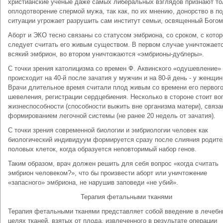
христианские ученые даже самых либеральных взглядов признают то
оплодотворение спермой мужа, так как, по их мнению, донорство в п
ситуации угрожает разрушить сам институт семьи, освященный Богом
Аборт и ЭКО тесно связаны со статусом эмбриона, со сроком, с котор
следует считать его живым существом. В первом случае уничтожает
всякий эмбрион, во втором уничтожаются «эмбрионы-дублеры».
С точки зрения католицизма со времен Ф. Аквинского «одушевление»
происходит на 40-й после зачатия у мужчин и на 80-й день - у женщин
Врачи длительное время считали плод живым со времени его первог
шевеления, регистрации сердцебиения. Несколько в стороне стоит во
жизнеспособности (способности выжить вне организма матери), связа
формированием легочной системы (не ранее 20 недель от зачатия).
С точки зрения современной биологии и эмбриологии человек как
биологический индивидуум формируется сразу после слияния родите
половых клеток, когда образуется неповторимый набор генов.
Таким образом, врач должен решить для себя вопрос «когда считать
эмбрион человеком?», что бы произвести аборт или уничтожение
«запасного» эмбриона, не нарушив заповеди «не убий».
Терапия фетальными тканями
Терапия фетальными тканями представляет собой введение в лечеб
целях тканей, взятых от плода, извлеченного в результате операции