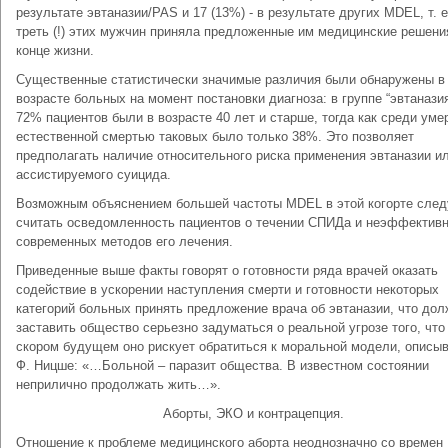
результате эвтаназии/PAS и 17 (13%) - в результате других MDEL, т. е
треть (!) этих мужчин приняла предложенные им медицинские решени
конце жизни.
Существенные статистически значимые различия были обнаружены в
возрасте больных на момент постановки диагноза: в группе “эвтанази
72% пациентов были в возрасте 40 лет и старше, тогда как среди ум
естественной смертью таковых было только 38%. Это позволяет
предполагать наличие относительного риска применения эвтаназии и
ассистируемого суицида.
Возможным объяснением большей частоты MDEL в этой когорте след
считать осведомленность пациентов о течении СПИДа и неэффектив
современных методов его лечения.
Приведенные выше факты говорят о готовности ряда врачей оказать
содействие в ускорении наступления смерти и готовности некоторых
категорий больных принять предложение врача об эвтаназии, что до
заставить общество серьезно задуматься о реальной угрозе того, что
скором будущем оно рискует обратиться к моральной модели, описы
Ф. Ницше: «…Больной – паразит общества. В известном состоянии
неприлично продолжать жить…».
Аборты, ЭКО и контрацепция.
Отношение к проблеме медицинского аборта неоднозначно со времен