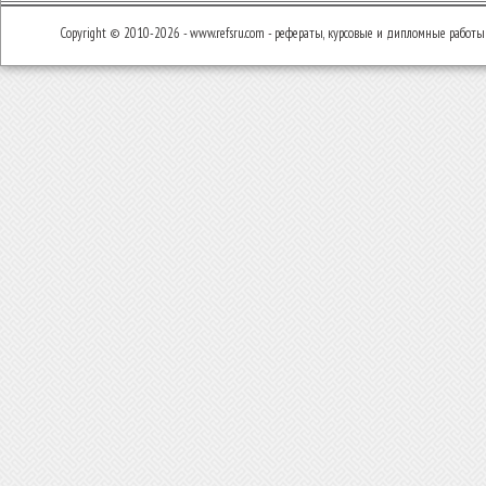
Copyright © 2010-2026 - www.refsru.com - рефераты, курсовые и дипломные работы