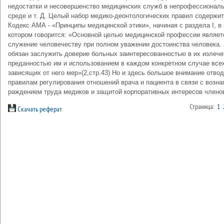
недостатки и не­совершенство медицинских служб в непрофессионал
среде и т. Д. Целый набор медико-деонтологических правил содержит
Кодекс АМА - «Принципы медицинской этики», начиная с раздела I, в
котором говорится: «Основной целью медицинской профес­сии являет
служение человечеству при полном уважении достоинства человека.
обязан заслужить доверие больных заинтересованностью в их излече
преданностью им и ис­пользованием в каждом конкретном случае все
зависящих от него мер»(2,стр.43) Но и здесь большое внимание отво
правилам регулирования отношений врача и пациента в связи с вознаг
раждением труда медиков и защитой корпоративных интересов члено
Страница:
1
Скачать реферат