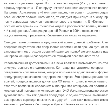
античности до наших дней. В «Клятве» Гиппократа (V в. до н.э.) четко
сформулировано: «…Я не вручу никакой женщине абортивного песса
Напротив, Аристотель в «Политике» пишет, что если «…должен роди
ребенок сверх положенного числа, то следует прибегнуть к аборту, п
чем у зародыша появится чувствительность к жизни…». В «Клятве
российского врача» и «Этическом кодексе российского врача», приня
4-й конференции Ассоциации врачей России в 1994г. отношение к
искусственному прерыванию беременности никак не отражено.
Следует также отметить и юридический аспект данной проблемы. Са
операция искусственного прерывания беременности прошла путь от п
запрещения под страхом смертной казни до полной легализации в на
как права женщины распоряжаться функцией собственного тела.
Революционным достижениями XX века является возможность контр
и искусственного оплодотворения. Контрацепция длительное время
отвергалась христианством, которое признавало единственной форм
предупреждения зачатия воздержание в браке. Это сформировало во
врачей, продержавшиеся до начала ХХ века, и только в конце нашего
столетия врачебным сословием была принята официальная политика
медицинской помощи по контрацепции. ЭКО была неоднозначно встре
духовенством, так как данная процедура, с одной стороны, вмешивае
сам процесс зарождения жизни, а с другой – все-таки позволяет имет
желанного ребенка в бесплодном браке. Нельзя не отметить, что