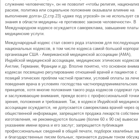
служению человечеству», он не позволит «чтобы религия, национали
расизм, политика или социальное положение ока­зывали влияние на
выполнение долга»,(2,стр.23) «даже под угрозой» он не использует с
знания в области медицины «в противовес законов человечности». В
Международном кодексе осуждается самореклама, завышение платы
медицинские услуги.
Международный кодекс стал своего рода эталоном для после­дующи
национальных кодексов, в том числе кодекса самой большой корпора
организации США - Американской меди­цинской ассоциации (АМА),
Индийской медицинской ассоциации, медицинских этических кодексо
Англии, Германии, Франции и др. Вполне понятно, что основное внима
кодексах посвя­щено регулированию отношений врачей и пациентов с
позиций этических проблем частной практики, условий оплаты за лече
поведения врача в условиях господства частнопредпри­нимательских
принципов, хотя многие положения такого рода кодексов содержат г
и заслуживающие внимания, прежде всего с профессиональной точки
зрения, положения и требо­вания. Так, в кодексе Индийской медицинс
ассоциации осуж­дается, не допускается самореклама врачей через о
об­щественной информации, запрещается продажа лекарств собст­вен
изготовления, не рекомендуются большие (более 60 х 90 см) вывески
указанием имени врача и его заслуг; запрещается публикация
профессиональных сведений в общей печати, подборок хвалебных за
и благодарственных писем больных; признается дурным тоном обсуж