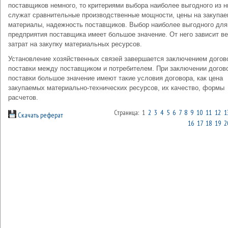
поставщиков немного, то критериями выбора наиболее выгодного из н
служат сравнительные производственные мощности, цены на закупа
материалы, надежность поставщиков. Выбор наиболее выгодного для
предприятия поставщика имеет большое значение. От него зависит в
затрат на закупку материальных ресурсов.
Установление хозяйственных связей завершается заключением догов
поставки между поставщиком и потребителем. При заключении догов
поставки большое значение имеют такие условия договора, как цена
закупаемых материально-технических ресурсов, их качество, формы
расчетов.
Страница: 1
2
3
4
5
6
7
8
9
10
11
12
1
Скачать реферат
16
17
18
19
2