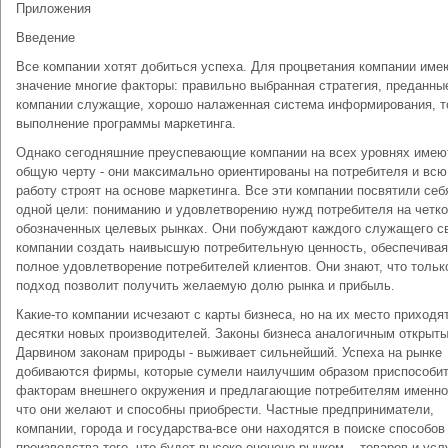
Приложения
Введение
Все компании хотят добиться успеха. Для процветания компании име
значение многие факторы: правильно выбранная стратегия, преданны
компании служащие, хорошо налаженная система информирования, т
выполнение программы маркетинга.
Однако сегодняшние преуспевающие компании на всех уровнях имею
общую черту - они максимально ориентированы на потребителя и всю
работу строят на основе маркетинга. Все эти компании посвятили себ
одной цели: пониманию и удовлетворению нужд потребителя на четко
обозначенных целевых рынках. Они побуждают каждого служащего с
компании создать наивысшую потребительную ценность, обеспечивая
полное удовлетворение потребителей клиентов. Они знают, что тольк
подход позволит получить желаемую долю рынка и прибыль.
Какие-то компании исчезают с карты бизнеса, но на их место приходя
десятки новых производителей. Законы бизнеса аналогичным открыты
Дарвином законам природы - выживает сильнейший. Успеха на рынке
добиваются фирмы, которые сумели наилучшим образом приспособит
факторам внешнего окружения и предлагающие потребителям именно
что они желают и способны приобрести. Частные предприниматели,
компании, города и государства-все они находятся в поиске способов
производства того, что будет высоко оценено рынком, - товаров и услу