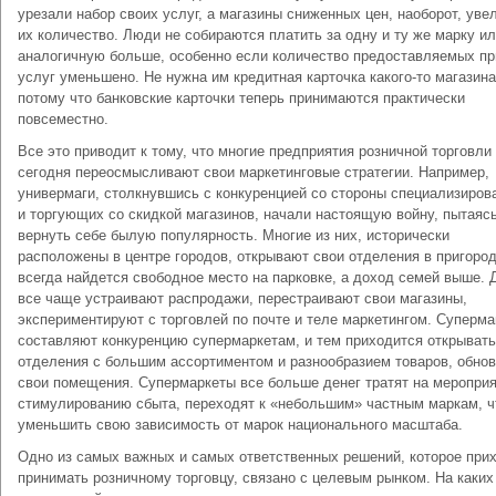
урезали набор своих услуг, а магазины сниженных цен, наоборот, уве
их количество. Люди не собираются платить за одну и ту же марку и
аналогичную больше, особенно если количество предоставляемых пр
услуг уменьшено. Не нужна им кредитная карточка какого-то магазина
потому что банковские карточки теперь принимаются практически
повсеместно.
Все это приводит к тому, что многие предприятия розничной торговли
сегодня переосмысливают свои маркетинговые стратегии. Например,
универмаги, столкнувшись с конкуренцией со стороны специализиров
и торгующих со скидкой магазинов, начали настоящую войну, пытаяс
вернуть себе былую популярность. Многие из них, исторически
расположены в центре городов, открывают свои отделения в пригород
всегда найдется свободное место на парковке, а доход семей выше. 
все чаще устраивают распродажи, перестраивают свои магазины,
экспериментируют с торговлей по почте и теле маркетингом. Суперм
составляют конкуренцию супермаркетам, и тем приходится открывать
отделения с большим ассортиментом и разнообразием товаров, обно
свои помещения. Супермаркеты все больше денег тратят на мероприя
стимулированию сбыта, переходят к «небольшим» частным маркам, 
уменьшить свою зависимость от марок национального масштаба.
Одно из самых важных и самых ответственных решений, которое при
принимать розничному торговцу, связано с целевым рынком. На каких