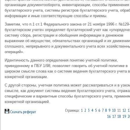
организации документооборота, инвентаризации, способы применения
бухгалтерского учета, системы регистров бухгалтерского учета, обра
информации и иные соответствующие способы и приемы.
Заметим, что п.1 ст.1 Федерального закона от 21 ноября 1996 г. №129
бухгалтерском учете» определяет бухгалтерский учет как «упорядоч
систему сбора, регистрации и обобщения информации в денежном
выражении об имуществе, обязательствах организаций и их движении
сплошного, непрерывного и документального учета всех хозяйственн
операций».
Идентичность данного определения понятию учетной политики,
приведенному в ПБУ 1/98, позволяет говорить об учетной политике в
широком смысле слова как о системе ведения бухгалтерского учета в
конкретной организации.
С другой стороны, учетная политика может рассматриваться и в узко
смысле, как документ системы ведения бухгалтерского учета, отра
специфические и вариантные способы бухгалтерского учета, примен
конкретной организацией.
Страница:
1
2
3
4
5
6
7
8
9
10
11
12
1
Скачать реферат
16
17
18
19
2