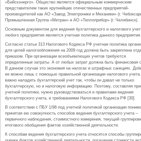
«Бийскэнерго». Общество является официальным коммерческим
представителем таких крупнейших отечественных предприятий-
производителей как АО «Завод Электроники и Механики» (г. Чебоксар
Промышленная Группа «Метран» и АО «Теплоприбор» (г. Челябинск).
Основным документом для ведения бухгалтерского и налогового учет
любого предприятия является учетная политика данного предприятия
Согласно статьи 313 Налогового Кодекса РФ учетная политика органи
для целей налогообложения на 2009 год должна быть закреплена от
приказом. При организации всеобъемлющих учетов требуются
определенные затраты. А от любых затрат должна быть финансовая 
В данном случае это экономия на налогах и штрафных санкциях. Доб
ее можно лишь с помощью правильной организации налогового учета
важно наладить бухгалтерский учет так, чтобы он давал не только
бухгалтерскую, но и налоговую информацию. Поэтому, составляя при
учетной политики, нужно руководствоваться и правилами ведения
бухгалтерского учета, и требованиями Налогового Кодекса РФ [30].
В соответствии с ПБУ 1/98 под учетной политикой организации поним
принятая ею совокупность способов ведения бухгалтерского учета –
первичного наблюдения, стоимостного измерения, текущей группиров
итогового обобщения фактов хозяйственной деятельности.
К способам ведения бухгалтерского учета относятся способы группир
оценки фактов хозяйственной деятельности, погашения стоимости акт