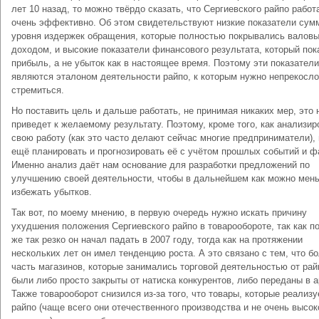
лет 10 назад, то можно твёрдо сказать, что Сергиевского райпо работ
очень эффективно. Об этом свидетельствуют низкие показатели сум
уровня издержек обращения, которые полностью покрывались валов
доходом, и высокие показатели финансового результата, который по
прибыль, а не убыток как в настоящее время. Поэтому эти показатели
являются эталоном деятельности райпо, к которым нужно непрекосл
стремиться.
Но поставить цель и дальше работать, не принимая никаких мер, это 
приведет к желаемому результату. Поэтому, кроме того, как анализир
свою работу (как это часто делают сейчас многие предприниматели),
ещё планировать и прогнозировать её с учётом прошлых событий и ф
Именно анализ даёт нам основание для разработки предложений по
улучшению своей деятельности, чтобы в дальнейшем как можно мен
избежать убытков.
Так вот, по моему мнению, в первую очередь нужно искать причину
ухудшения положения Сергиевского райпо в товарообороте, так как п
же так резко он начал падать в 2007 году, тогда как на протяжении
нескольких лет он имел тенденцию роста. А это связано с тем, что б
часть магазинов, которые занимались торговой деятельностью от рай
были либо просто закрыты от натиска конкурентов, либо переданы в а
Также товарооборот снизился из-за того, что товары, которые реализу
райпо (чаще всего они отечественного производства и не очень высок