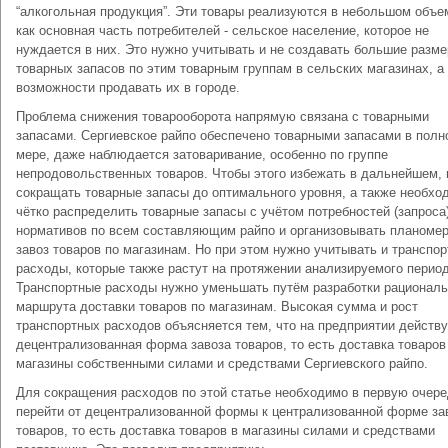
“алкогольная продукция”. Эти товары реализуются в небольшом объем
как основная часть потребителей - сельское население, которое не
нуждается в них. Это нужно учитывать и не создавать большие разм
товарных запасов по этим товарным группам в сельских магазинах, а
возможности продавать их в городе.
Проблема снижения товарооборота напрямую связана с товарными
запасами. Сергиевское райпо обеспечено товарными запасами в полн
мере, даже наблюдается затоваривание, особенно по группе
непродовольственных товаров. Чтобы этого избежать в дальнейшем,
сокращать товарные запасы до оптимального уровня, а также необхо
чётко распределить товарные запасы с учётом потребностей (запроса)
нормативов по всем составляющим райпо и организовывать планоме
завоз товаров по магазинам. Но при этом нужно учитывать и транспо
расходы, которые также растут на протяжении анализируемого период
Транспортные расходы нужно уменьшать путём разработки рациональ
маршрута доставки товаров по магазинам. Высокая сумма и рост
транспортных расходов объясняется тем, что на предприятии действу
децентрализованная форма завоза товаров, то есть доставка товаров
магазины собственными силами и средствами Сергиевского райпо.
Для сокращения расходов по этой статье необходимо в первую очер
перейти от децентрализованной формы к централизованной форме за
товаров, то есть доставка товаров в магазины силами и средствами