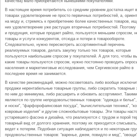
качества) мало приобретаются нынешними покупателями.
В настоящее время потребитель со средним уровнем достатка ищет 
товарах удовлетворение не просто первичных потребностей, а, ориен
на моду и, стремясь к приобретению более качественных товаров, ищ
них удовлетворение уже растущих вторичных потребностей. Поэтому
и продукция, которые продает райпо, пользуется меньшим спросом, 
товары и услуги конкурентов, отсюда и потери в товарообороте.
Следовательно, нужно пересмотреть ассортиментный перечень
реализуемых товаров, делать закупку только тех товаров, которые
пользуются наибольшим спросом у покупателей. А для того, чтобы в
какие товары пользуются спросом, нужно постоянно проводить опрос
населения и маркетинговые исследования, чем Сергиевское райпо в
последнее время не занимается.
В качестве рекомендаций, можно посоветовать либо вообще исключит
продажи нерентабельные товарные группы, либо сократить товарные 
по ним до минимума, либо расширить и обновить ассортимент. Таким
являются по группе непродовольственных товаров: “одежда и белье",
и носки", “фарфорофаянсовая посуда”, “вычислительная техника", “к
ковровые изделия" и другие сложнобытовые товары. Эти товары наст
устаревшего фасона и дизайна, что реализуются с трудом и порой те
товарный вид от долгого хранения, поэтому их приходится списывать,
ведет к потерям. Подобная ситуация наблюдается и по некоторым гр
продовольственных товаров: “варенье, джем, повидло и мед”, “овощи”