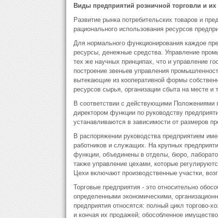
Виды предприятий розничной торговли и их
Развитие рынка потребительских товаров и пре
рационального использования ресурсов предприя
Для нормального функционирования каждое пре
ресурсы, денежные средства. Управление пром
тех же научных принципах, что и управление г
построение звеньев управления промышленност
вытекающие из кооперативной формы собственн
ресурсов сырья, организации сбыта на месте и т
В соответствии с действующими Положениями п
директором функции по руководству предприяти
устанавливаются в зависимости от размеров пр
В распоряжении руководства предприятием име
работников и служащих. На крупных предприят
функции, объединены в отделы, бюро, лаборато
также управление цехами, которые регулируют
Цехи включают производственные участки, воз
Торговые предприятия - это относительно обосо
определенными экономическими, организационн
предприятия относятся: полный цикл торгово-хо
и кончая их продажей; обособленное имущество