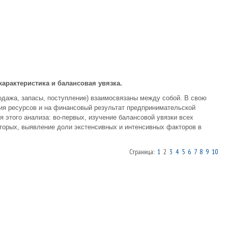
характеристика и балансовая увязка
.
родажа, запасы, поступление) взаимосвязаны между собой. В свою
ия ресурсов и на финансовый результат предпринимательской
 этого анализа: во-первых, изучение балансовой увязки всех
вторых, выявление доли экстенсивных и интенсивных факторов в
Страница:
1
2
3
4
5
6
7
8
9
10