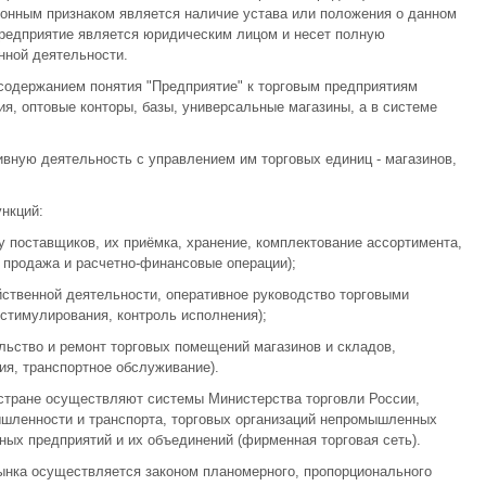
онным признаком является наличие устава или положения о данном
предприятие является юридическим лицом и несет полную
нной деятельности.
содержанием понятия "Предприятие" к торговым предприятиям
ия, оптовые конторы, базы, универсальные магазины, а в системе
ивную деятельность с управлением им торговых единиц - магазинов,
нкций:
у поставщиков, их приёмка, хранение, комплектование ассортимента,
 продажа и расчетно-финансовые операции);
йственной деятельности, оперативное руководство торговыми
 стимулирования, контроль исполнения);
льство и ремонт торговых помещений магазинов и складов,
ия, транспортное обслуживание).
стране осуществляют системы Министерства торговли России,
ышленности и транспорта, торговых организаций непромышленных
ых предприятий и их объединений (фирменная торговая сеть).
рынка осуществляется законом планомерного, пропорционального