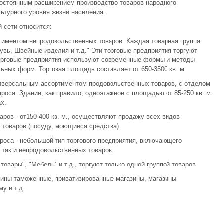
постоянным расширением производство товаров народного
ьтурного уровня жизни населения.
 сети относится:
тиментом непродовольственных товаров. Каждая товарная группа
увь, Швейные изделия и т.д." Эти торговые предприятия торгуют
торговые предприятия используют современные формы и методы
ьных форм. Торговая площадь составляет от 650-3500 кв. м.
иверсальным ассортиментом продовольственных товаров, с отделом
оса. Здание, как правило, одноэтажное с площадью от 85-250 кв. м.
х.
ров - от150-400 кв. м., осуществляют продажу всех видов
 товаров (посуду, моющиеся средства).
роса - небольшой тип торгового предприятия, включающего
так и непродовольственных товаров.
овары", "Мебель" и т.д., торгуют только одной группой товаров.
зины таможенные, приватизированные магазины, магазины-
у и т.д.