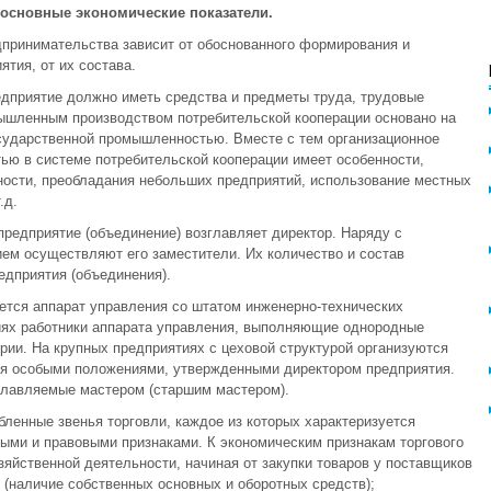
 основные экономические показатели
.
дпринимательства зависит от обоснованного формирования и
тия, от их состава.
дприятие должно иметь средства и предметы труда, трудовые
ышленным производством потребительской кооперации основано на
осударственной промышленностью. Вместе с тем организационное
ью в системе потребительской кооперации имеет особенности,
ости, преобладания небольших предприятий, использование местных
.д.
редприятие (объединение) возглавляет директор. Наряду с
ем осуществляют его заместители. Их количество и состав
едприятия (объединения).
ется аппарат управления со штатом инженерно-технических
иях работники аппарата управления, выполняющие однородные
рии. На крупных предприятиях с цеховой структурой организуются
ся особыми положениями, утвержденными директором предприятия.
главляемые мастером (старшим мастером).
бленные звенья торговли, каждое из которых характеризуется
ыми и правовыми признаками. К экономическим признакам торгового
зяйственной деятельности, начиная от закупки товаров у поставщиков
 (наличие собственных основных и оборотных средств);