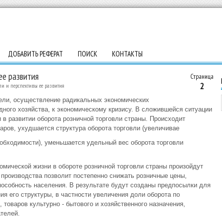
ДОБАВИТЬ РЕФЕРАТ
ПОИСК
КОНТАКТЫ
ее развития
Страница
2
ли и перспективы ее развития
ели, осуществление радикальных экономических
дного хозяйства, к экономическому кризису. В сложившейся ситуации
в развитии оборота розничной торговли страны. Происходит
ров, ухудшается структура оборота торговли (увеличивае
еобходимости), уменьшается удельный вес оборота торговли
омической жизни в обороте розничной торговли страны произойдут
производства позволит постепенно снижать розничные цены,
особность населения. В результате будут созданы предпосылки для
ия его структуры, в частности увеличения доли оборота по
 товаров культурно - бытового и хозяйственного назначения,
телей.