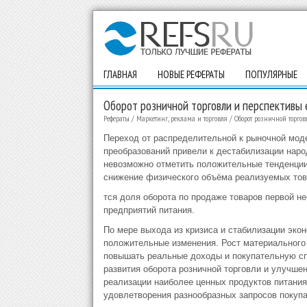
ГЛАВНАЯ
НОВЫЕ РЕФЕРАТЫ
ПОПУЛЯРНЫЕ
Оборот розничной торговли и перспективы 
Рефераты
/
Маркетинг, реклама и торговля
/
Оборот розничной торгов
Переход от распределительной к рыночной мод
преобразований привели к дестабилизации наро
невозможно отметить положительные тенденции 
снижение физического объёма реализуемых това
тся доля оборота по продаже товаров первой н
предприятий питания.
По мере выхода из кризиса и стабилизации экон
положительные изменения. Рост материального 
повышать реальные доходы и покупательную сп
развития оборота розничной торговли и улучшен
реализации наиболее ценных продуктов питания,
удовлетворения разнообразных запросов покупа