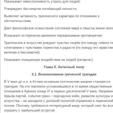
Показывает невосполнимость утраты для людей;
Утверждает бессмертие погибающей личности;
Выявляет активность трагического характера по отношению к
обстоятельствам;
Дает философское осмысление состояния мира и смысла жизни чело
Вскрывает исторически временно неразрешимые противоречия;
Трагическое в искусстве рождает чувство скорби (по поводу гибели ге
сочетаемое с чувствами торжества и радости (по поводу его нравств
величия и бессмертия);
Оказывает очищающее воздействие на людей (катарсис).
Глава II. Античный театр
2.1. Возникновение греческой трагедии
В V веке до н.э. в Аттике основным поэтическим жанром становится
трагедия. На это повлияли усложнившиеся в то время общественные
отношения в Афинах конца VI и первых десятилетий V века. Напряже
борьба партий, события греко – персидских войн, развитие культуры и
искусства – не находили с должной полнотой отражения в лирическо
поэзии. Поэтому требовался литературный жанр, который смог бы все
отразить с наибольшей остротой.