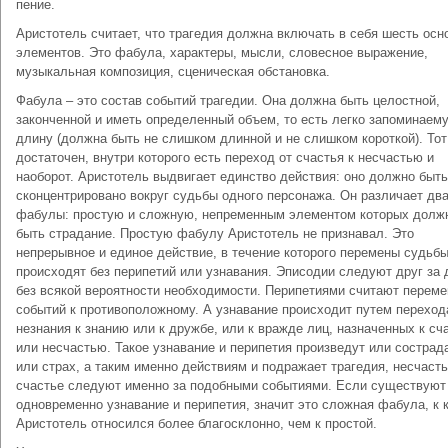
пение.
Аристотель считает, что трагедия должна включать в себя шесть осн
элементов. Это фабула, характеры, мысли, словесное выражение,
музыкальная композиция, сценическая обстановка.
Фабула – это состав событий трагедии. Она должна быть целостной,
законченной и иметь определенный объем, то есть легко запоминаем
длину (должна быть не слишком длинной и не слишком короткой). То
достаточен, внутри которого есть переход от счастья к несчастью и
наоборот. Аристотель выдвигает единство действия: оно должно быть
сконцентрировано вокруг судьбы одного персонажа. Он различает дв
фабулы: простую и сложную, непременным элементом которых долж
быть страдание. Простую фабулу Аристотель не признавал. Это
непрерывное и единое действие, в течение которого перемены судьб
происходят без перипетий или узнавания. Эписодии следуют друг за 
без всякой вероятности необходимости. Перипетиями считают перем
событий к противоположному. А узнавание происходит путем переход
незнания к знанию или к дружбе, или к вражде лиц, назначенных к сч
или несчастью. Такое узнавание и перипетия произведут или сострад
или страх, а таким именно действиям и подражает трагедия, несчаст
счастье следуют именно за подобными событиями. Если существуют
одновременно узнавание и перипетия, значит это сложная фабула, к 
Аристотель относился более благосклонно, чем к простой.