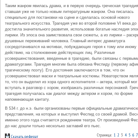
Таким жанром явилась драма, и в первую очередь греческая трагедия
ставшая уже не только новым литературным жанром. Она писалась
специально для постановки на сцене и сделалась основой нового
театрального искусства. Трагедия уже во второй половине VI века до 
достигла значительного развития, использовав богатые наследия эпо
лирики. Из эпоса она заимствовала свои сюжеты, а из лирики – раскр
душевных переживаний человека. Главный интерес драматурга
сосредотачивался на мотивах, побуждающих героя к тому или иному
действию, на столкновение действующих лиц. Различные
усовершенствования, введенные в трагедию, были связаны с первым
драматургами. Трагедия многим была обязана Феспиду (первому афи
трагическому поэту). Его достояния заключаются в том, что он
усовершенствовал маски и театральные костюмы. Новаторством явл
то, что он выделил из хора одного исполнителя – актера, который мог
вступать в разговор с хором, изображать различных персонажей. Гре
трагедия получалась как диалог между актером и хором, по форме
напоминающая кантату.
В 534 г. до н.э. были организованы первые официальные драматическ
представления, на которых и выступил Феспид со своей драмой. Вес
именно этого года считается рождением театра. От произведений Фе
до нас дошли только несколько заглавий его пьес.
Страница:
1
2
3
4
5
6
7
Скачать реферат