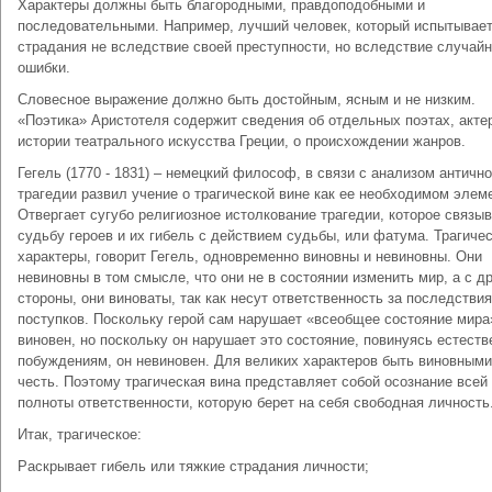
Характеры должны быть благородными, правдоподобными и
последовательными. Например, лучший человек, который испытывае
страдания не вследствие своей преступности, но вследствие случай
ошибки.
Словесное выражение должно быть достойным, ясным и не низким.
«Поэтика» Аристотеля содержит сведения об отдельных поэтах, актер
истории театрального искусства Греции, о происхождении жанров.
Гегель (1770 - 1831) – немецкий философ, в связи с анализом античн
трагедии развил учение о трагической вине как ее необходимом элем
Отвергает сугубо религиозное истолкование трагедии, которое связы
судьбу героев и их гибель с действием судьбы, или фатума. Трагиче
характеры, говорит Гегель, одновременно виновны и невиновны. Они
невиновны в том смысле, что они не в состоянии изменить мир, а с д
стороны, они виноваты, так как несут ответственность за последстви
поступков. Поскольку герой сам нарушает «всеобщее состояние мира»
виновен, но поскольку он нарушает это состояние, повинуясь естест
побуждениям, он невиновен. Для великих характеров быть виновными
честь. Поэтому трагическая вина представляет собой осознание всей
полноты ответственности, которую берет на себя свободная личность
Итак, трагическое:
Раскрывает гибель или тяжкие страдания личности;