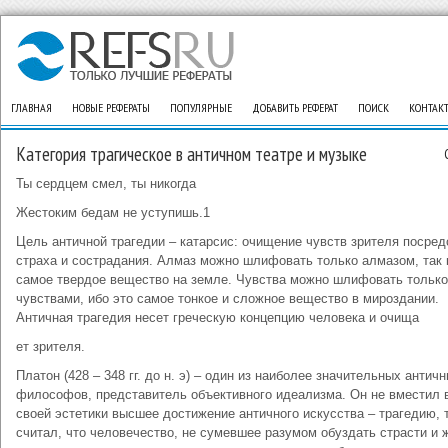
ГЛАВНАЯ
НОВЫЕ РЕФЕРАТЫ
ПОПУЛЯРНЫЕ
ДОБАВИТЬ РЕФЕРАТ
ПОИСК
КОНТАК
Категория трагическое в античном театре и музыке
Ты сердцем смел, ты никогда
Жестоким бедам не уступишь.1
Цель античной трагедии – катарсис: очищение чувств зрителя посре
страха и сострадания. Алмаз можно шлифовать только алмазом, так 
самое твердое вещество на земле. Чувства можно шлифовать только
чувствами, ибо это самое тонкое и сложное вещество в мироздании.
Античная трагедия несет греческую концепцию человека и очища
ет зрителя.
Платон (428 – 348 гг. до н. э) – один из наиболее значительных антич
философов, представитель объективного идеализма. Он не вместил 
своей эстетики высшее достижение античного искусства – трагедию, т
считал, что человечество, не сумевшее разумом обуздать страсти и 