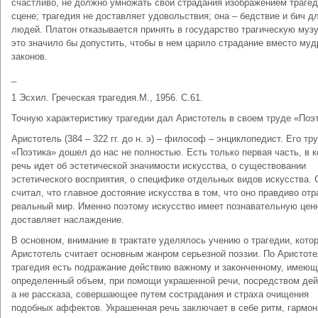
счастливо, не должно умножать свои страдания изображением трагед
сцене; трагедия не доставляет удовольствия; она – бедствие и бич д
людей. Платон отказывается принять в государство трагическую музу
это значило бы допустить, чтобы в нем царило страдание вместо му
законов.
_
1 Эсхил. Греческая трагедия.М., 1956. С.61.
Точную характеристику трагедии дал Аристотель в своем труде «Поэт
Аристотель (384 – 322 гг. до н. э) – философ – энциклопедист. Его тр
«Поэтика» дошел до нас не полностью. Есть только первая часть, в к
речь идет об эстетической значимости искусства, о существовании
эстетического восприятия, о специфике отдельных видов искусства. 
считал, что главное достояние искусства в том, что оно правдиво от
реальный мир. Именно поэтому искусство имеет познавательную цен
доставляет наслаждение.
В основном, внимание в трактате уделялось учению о трагедии, кото
Аристотель считает основным жанром серьезной поэзии. По Аристот
трагедия есть подражание действию важному и законченному, имею
определенный объем, при помощи украшенной речи, посредством дей
а не рассказа, совершающее путем сострадания и страха очищения
подобных аффектов. Украшенная речь заключает в себе ритм, гармон