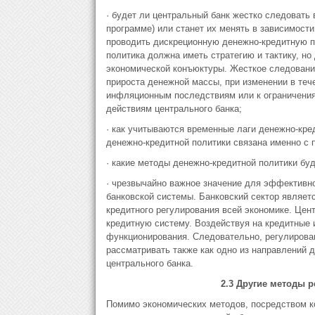
· будет ли центральный банк жестко следовать
программе) или станет их менять в зависимости
проводить дискреционную денежно-кредитную п
политика должна иметь стратегию и тактику, но
экономической конъюктуры. Жесткое следовани
прироста денежной массы, при изменении в теч
инфляционным последствиям или к ограничениям
действиям центрального банка;
· как учитываются временные лаги денежно-кре
денежно-кредитной политики связана именно с 
· какие методы денежно-кредитной политики бу
· чрезвычайно важное значение для эффективн
банковской системы. Банковский сектор являет
кредитного регулирования всей экономике. Цент
кредитную систему. Воздействуя на кредитные 
функционирования. Следовательно, регулирова
рассматривать также как одно из направлений 
центрального банка.
2.3
Другие методы р
Помимо экономических методов, посредством ко