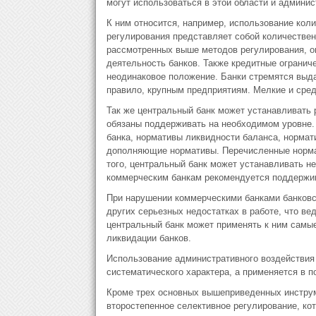
могут использоваться в этой области и админи
К ним относится, например, использование кол
регулирования представляет собой количествен
рассмотренных выше методов регулирования, о
деятельность банков. Также кредитные огранич
неодинаковое положение. Банки стремятся выда
правило, крупным предприятиям. Мелкие и сре
Так же центральный банк может устанавливать
обязаны поддерживать на необходимом уровне. 
банка, нормативы ликвидности баланса, нормат
дополняющие нормативы. Перечисленные норма
того, центральный банк может устанавливать н
коммерческим банкам рекомендуется поддержив
При нарушении коммерческими банками банковск
других серьезных недостатках в работе, что ве
центральный банк может применять к ним самые
ликвидации банков.
Использование административного воздействия
систематического характера, а применяется в 
Кроме трех основных вышеприведенных инстру
второстепенное селективное регулирование, ко