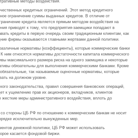
стративные методы воздействия.
ичественных кредитных ограничений. Этот метод кредитного
ное ограничение суммы выданных кредитов. В отличие от
граничение кредита является прямым методом воздействия на
ения приводят к тому, что предприятия-заемщики попадают в
вать кредиты в первую очередь своим традиционным клиентам, как
дние фирмы оказываются главными жертвами данной политики.
 различные нормативы (коэффициенты), которые коммерческие банки
К ним относятся нормативы достаточности капитала коммерческого
ивы максимального размера риска на одного заемщика и некоторые
тивы обязательны для выполнения коммерческими банками. Кроме
еобязательные, так называемые оценочные нормативы, которые
ать на должном уровне.
ого законодательства, правил совершения банковских операций,
дет к ущемлению прав их акционеров, вкладчиков, клиентов
 жесткие меры административного воздействия, вплоть до
 со стороны ЦБ РФ по отношению к коммерческим банкам не носит
порядке исключительно вынужденных мер.
ментов денежной политики, ЦБ РФ может использовать
торое касается фондовой биржи.