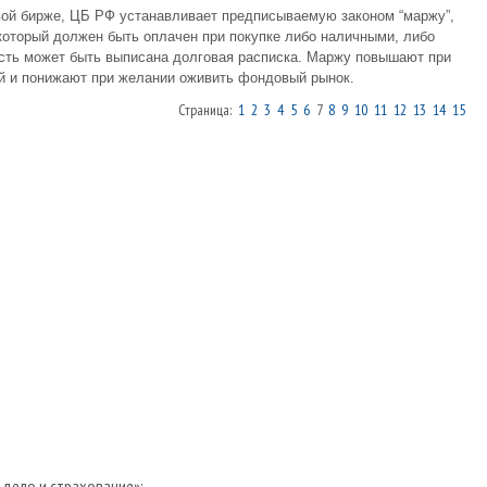
ой бирже, ЦБ РФ устанавливает предписываемую законом “маржу”,
 который должен быть оплачен при покупке либо наличными, либо
асть может быть выписана долговая расписка. Маржу повышают при
ий и понижают при желании оживить фондовый рынок.
Страница:
1
2
3
4
5
6
7
8
9
10
11
12
13
14
15
 дело и страхование»: