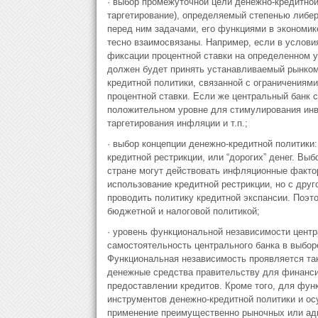
· выбор промежуточной цели денежно-кредитной
таргетирование), определяемый степенью либер
перед ним задачами, его функциями в экономик
тесно взаимосвязаны. Например, если в услови
фиксации процентной ставки на определенном у
должен будет принять устанавливаемый рынком 
кредитной политики, связанной с ограничениям
процентной ставки. Если же центральный банк 
положительном уровне для стимулирования инв
таргетирования инфляции и т.п.;
· выбор концепции денежно-кредитной политики:
кредитной рестрикции, или “дорогих” денег. Вы
стране могут действовать инфляционные факто
использование кредитной рестрикции, но с друг
проводить политику кредитной экспансии. Поэт
бюджетной и налоговой политикой;
· уровень функциональной независимости центр
самостоятельность центрального банка в выбор
Функциональная независимость проявляется так
денежные средства правительству для финанси
предоставлении кредитов. Кроме того, для фун
инструментов денежно-кредитной политики и ос
применение преимущественно рыночных или ад