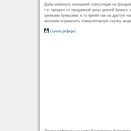
Дабы избежать излишней спекуляции на фондов
т.е. процент от продажной цены ценной бумаги,
ценными бумагами, в то время как на другую ч
желании ограничить спекулятивную скупку акц
Скачать реферат
Другие рефераты на тему «Банковское, биржевое