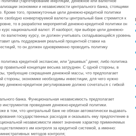
 политики (таргетирование инфляции, денежное или валютное
ализации экономики и независимости центрального банка, стоящими
е. Кроме того, промежуточные цели денежно-кредитной политики
ях свободно конвертируемой валюты центральный банк стремится к
ровне, то в разработке мероприятий денежно-кредитной политики он
курс национальной валют. И наоборот, при выборе цели денежно-
и по валютному курсу, он должен учитывать складывающийся уровень
ставит цель поддержания реальной процентной ставки на
естиций, то он должен одновременно проводить политику
 политика кредитной экспансии, или “дешевых” денег, либо политика
бор правильной концепции весьма затруднен. С одной стороны, в
ры, требующие сокращения денежной массы, что предполагает
ой стороны, экономике необходимы инвестиции, для чего нужно
ому денежно-кредитное регулирование должно сочетаться с гибкой
ального банка. Функциональная независимость предполагает
е инструментов проведения денежно-кредитной политики.
же в том, что центральный банк не обязан автоматически выдавать
рования государственных расходов и оказывать ему предпочтение в
кциональной независимости имеет значение характер применяемых
уществляемого им контроля за кредитной системой, а именно:
министративных методов контроля;