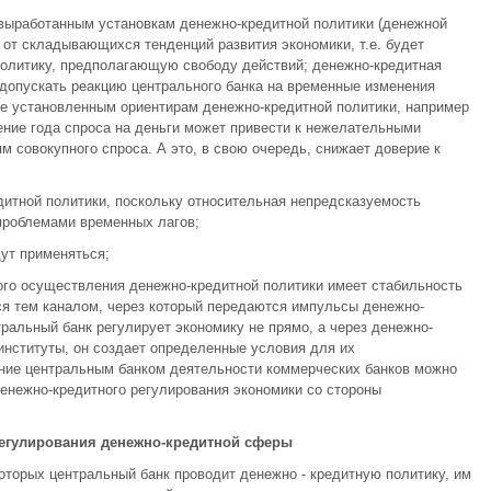
 выработанным установкам денежно-кредитной политики (денежной
 от складывающихся тенденций развития экономики, т.е. будет
олитику, предполагающую свободу действий; денежно-кредитная
 допускать реакцию центрального банка на временные изменения
е установленным ориентирам денежно-кредитной политики, например
ение года спроса на деньги может привести к нежелательными
 совокупного спроса. А это, в свою очередь, снижает доверие к
дитной политики, поскольку относительная непредсказуемость
проблемами временных лагов;
дут применяться;
ого осуществления денежно-кредитной политики имеет стабильность
ся тем каналом, через который передаются импульсы денежно-
ральный банк регулирует экономику не прямо, а через денежно-
институты, он создает определенные условия для их
ние центральным банком деятельности коммерческих банков можно
денежно-кредитного регулирования экономики со стороны
егулирования денежно-кредитной сферы
торых центральный банк проводит денежно - кредитную политику, им