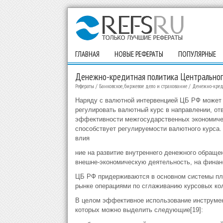
ГЛАВНАЯ
НОВЫЕ РЕФЕРАТЫ
ПОПУЛЯРНЫЕ
Денежно-кредитная политика Центральног
Рефераты
/
Банковское, биржевое дело и страхование
/
Денежно-кред
Наряду с валютной интервенцией ЦБ РФ может
регулировать валютный курс в направлении, 
эффективности межгосударственных экономичес
способствует регулируемости валютного курса.
влия
ние на развитие внутреннего денежного обращ
внешне-экономическую деятельность, на финан
ЦБ РФ придерживаются в основном системы пла
рынке операциями по сглаживанию курсовых ко
В целом эффективное использование инструмен
которых можно выделить следующие[19]: