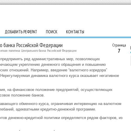
ДОБАВИТЬ РЕФЕРАТ
ПОИСК
КОНТАКТЫ
о банка Российской Федерации
Страница
7
итная политика Центрального банка Российской Федерации
 предпринять ряд административных мер, позволяющих
отвечающем укреплению денежного обращения и повышению
ких отношений. Например, введение “валютного коридора”
 Нерегулируемая динамика валютного курса оказывает негативное
ения, на финансовое положение предприятий, осуществляющих
совое положение банков.
вающего обменного курса, ограничивая интервенцию на валютном
лебаний, адекватными кредитно-денежной программе.
тов денежно-кредитной политики определяется рядом факторов, из