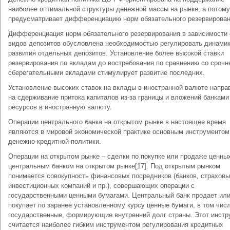
наиболее оптимальной структуры денежной массы на рынке, а потому
предусматривает дифференциацию норм обязательного резервирован
Дифференциация норм обязательного резервирования в зависимости 
видов депозитов обусловлена необходимостью регулировать динами
развития отдельных депозитов. Установление более высокой ставки
резервирования по вкладам до востребования по сравнению со срочн
сберегательными вкладами стимулирует развитие последних.
Установление высоких ставок на вклады в иностранной валюте напра
на сдерживание притока капиталов из-за границы и вложений банками
ресурсов в иностранную валюту.
Операции центрального банка на открытом рынке в настоящее время
являются в мировой экономической практике основным инструментом
денежно-кредитной политики.
Операции на открытом рынке – сделки по покупке или продаже ценны
центральным банком на открытом рынке[17]. Под открытым рынком
понимается совокупность финансовых посредников (банков, страховы
инвестиционных компаний и пр.), совершающих операции с
государственными ценными бумагами. Центральный банк продает ил
покупает по заранее установленному курсу ценные бумаги, в том чис
государственные, формирующие внутренний долг страны. Этот инстр
считается наиболее гибким инструментом регулирования кредитных