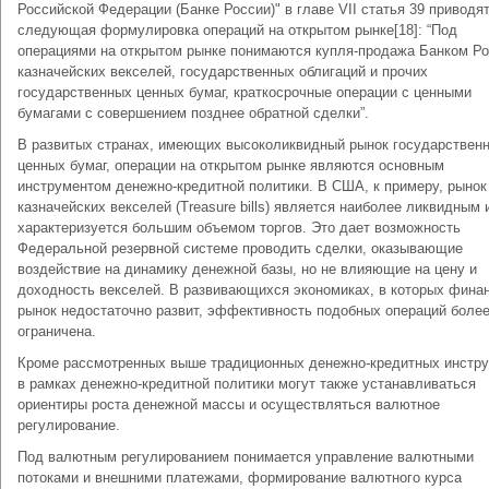
Российской Федерации (Банке России)" в главе VII статья 39 приводя
следующая формулировка операций на открытом рынке[18]: “Под
операциями на открытом рынке понимаются купля-продажа Банком Р
казначейских векселей, государственных облигаций и прочих
государственных ценных бумаг, краткосрочные операции с ценными
бумагами с совершением позднее обратной сделки”.
В развитых странах, имеющих высоколиквидный рынок государствен
ценных бумаг, операции на открытом рынке являются основным
инструментом денежно-кредитной политики. В США, к примеру, рынок
казначейских векселей (Treasure bills) является наиболее ликвидным 
характеризуется большим объемом торгов. Это дает возможность
Федеральной резервной системе проводить сделки, оказывающие
воздействие на динамику денежной базы, но не влияющие на цену и
доходность векселей. В развивающихся экономиках, в которых фина
рынок недостаточно развит, эффективность подобных операций боле
ограничена.
Кроме рассмотренных выше традиционных денежно-кредитных инстр
в рамках денежно-кредитной политики могут также устанавливаться
ориентиры роста денежной массы и осуществляться валютное
регулирование.
Под валютным регулированием понимается управление валютными
потоками и внешними платежами, формирование валютного курса