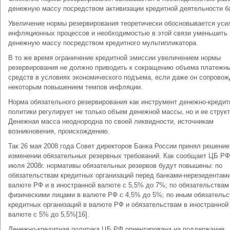
денежную массу посредством активизации кредитной деятельности б
Увеличение нормы резервирования теоретически обосновывается уси
инфляционных процессов и необходимостью в этой связи уменьшить
денежную массу посредством кредитного мультипликатора.
В то же время ограничение кредитной эмиссии увеличением нормы
резервирования не должно приводить к сокращению объема платежн
средств в условиях экономического подъема, если даже он сопровож
некоторым повышением темпов инфляции.
Норма обязательного резервирования как инструмент денежно-кредит
политики регулирует не только объем денежной массы, но и ее структ
Денежная масса неоднородна по своей ликвидности, источникам
возникновения, происхождению.
Так 26 мая 2008 года Совет директоров Банка России принял решение
изменении обязательных резервных требований. Как сообщает ЦБ РФ,
июля 2008г. нормативы обязательных резервов будут повышены: по
обязательствам кредитных организаций перед банками-нерезидентами
валюте РФ и в иностранной валюте с 5,5% до 7%; по обязательствам
физическими лицами в валюте РФ с 4,5% до 5%; по иным обязатель
кредитных организаций в валюте РФ и обязательствам в иностранной
валюте с 5% до 5,5%[16].
Денежно-кредитная политика ЦБ РФ ориентирована на поддержание