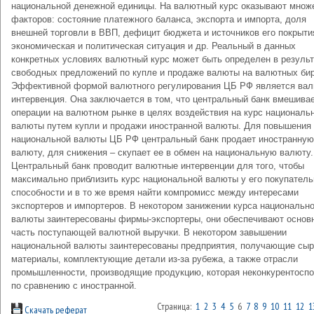
национальной денежной единицы. На валютный курс оказывают множ
факторов: состояние платежного баланса, экспорта и импорта, доля
внешней торговли в ВВП, дефицит бюджета и источников его покрыти
экономическая и политическая ситуация и др. Реальный в данных
конкретных условиях валютный курс может быть определен в результ
свободных предложений по купле и продаже валюты на валютных би
Эффективной формой валютного регулирования ЦБ РФ является ва
интервенция. Она заключается в том, что центральный банк вмешивае
операции на валютном рынке в целях воздействия на курс националь
валюты путем купли и продажи иностранной валюты. Для повышения 
национальной валюты ЦБ РФ центральный банк продает иностранную
валюту, для снижения – скупает ее в обмен на национальную валюту.
Центральный банк проводит валютные интервенции для того, чтобы
максимально приблизить курс национальной валюты у его покупатель
способности и в то же время найти компромисс между интересами
экспортеров и импортеров. В некотором занижении курса национальн
валюты заинтересованы фирмы-экспортеры, они обеспечивают основ
часть поступающей валютной выручки. В некотором завышении
национальной валюты заинтересованы предприятия, получающие сыр
материалы, комплектующие детали из-за рубежа, а также отрасли
промышленности, производящие продукцию, которая неконкурентосп
по сравнению с иностранной.
Страница:
1
2
3
4
5
6
7
8
9
10
11
12
1
Скачать реферат