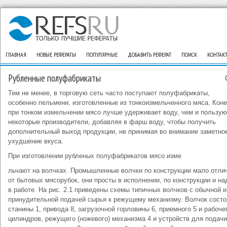
ГЛАВНАЯ
НОВЫЕ РЕФЕРАТЫ
ПОПУЛЯРНЫЕ
ДОБАВИТЬ РЕФЕРАТ
ПОИСК
КОНТАК
Рубленные полуфабрикаты
Тем не менее, в торговую сеть часто поступают полуфабрикаты,
особенно пельмени, изготовленные из тонкоизмельченного мяса. Коне
при тонком измельчении мясо лучше удерживает воду, чем и пользую
некоторые производители, добавляя в фарш воду, чтобы получить
дополнительный выход продукции, не принимая во внимание заметно
ухудшение вкуса.
При изготовлении рубленых полуфабрикатов мясо изме
льчают на волчках. Промышленные волчки по конструкции мало отли
от бытовых мясорубок, они просты в исполнении, по конструкции и н
в работе. На рис. 2.1 приведены схемы типичных волчков с обычной и
принудительной подачей сырья к режущему механизму. Волчок состо
станины 1, привода 8, загрузочной горловины 6, приемного 5 и рабоче
цилиндров, режущего (ножевого) механизма 4 и устройств для подачи