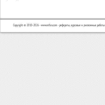
Copyright © 2010-2026 - www.refsru.com - рефераты, курсовые и дипломные работы