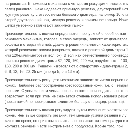
нагревается. В ножевом механизме с четырьмя режущими плоскостя
палец рабочего шнека надевают приемную решетку, двусторонний но
крупную решетку с отверстиями большего диаметра, например 16 или
второй двусторонний нож, мелкую решетку и прижимное кольцо. Ножи
шетки умеренно затягивают зажимной гайкой.
Производительность волчка определяется пропускной способностью
режущего механизма, которая, в свою очередь, зависит от диаметров
решетки и отверстий в ней. Диаметр решетки является характеристико
которой различают волчки (например, волчок с решеткой диаметром 
или 120-миллиметровый волчок). В волчках отечественного производ
приняты решетки диаметрами 82, 120, 160, 220 мм, зарубежных— 100,
160, 200 и 300 мм. Решетки изготовляют с отверстиями диаметрами 2, 
6, 8, 12, 16, 20, 25 мм (иногда 5, 9 и 13 мм).
Производительность режущего механизма зависит от числа перьев н
ножах. Наиболее распространены крестообразные ножи, т.е. с четырь
перьями. С увеличением числа перьев на ноже производительность в
возрастает, если при этом не снижается степень использования реше
(перья ножей не перекрывают слишком большую площадь решетки).
Производительность волчка регулируют путем изменения частоты вр
ножей. Чем выше скорость резания, тем меньше усилия резания и лу
качество среза, но при этом значительно повышается температура в 
контакта режущей части инструмента с продуктом. Кроме того, при