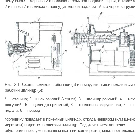
нему сырья—червяка 2 в волчках с обычной подачей сырья, а также 
2 и шнека 7 в волчках с принудительной подачей. Мясо через загруз
Рис. 2.1. Схемы волчков с обычной (а) и принудительной подачей сыр
рабочий цилиндр (б):
/ — станина; 2—шнек рабочий (черняк); 3— цилиндр рабочий; 4 — ме
режущий; .5 — цилиндр приемный; 6 — горловина загрузочная; 7— ш
подачи; 8— привод
горловину попадает в приемный цилиндр, откуда червяком (или шнек
червяком) подается в рабочий цилиндр. Под действием давления,
обусловленного уменьшением шага витков червяка, мясо проталкива