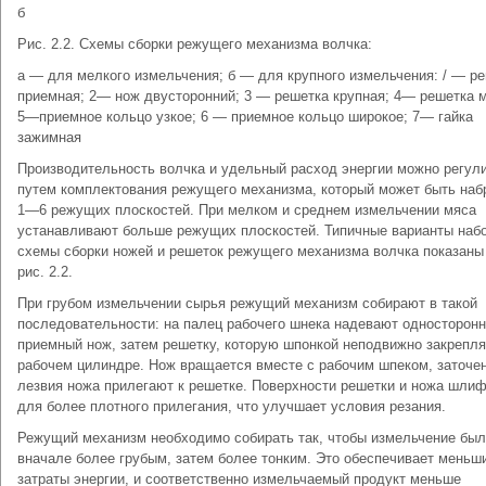
б
Рис. 2.2. Схемы сборки режущего механизма волчка:
а — для мелкого измельчения; б — для крупного измельчения: / — р
приемная; 2— нож двусторонний; 3 — решетка крупная; 4— решетка 
5—приемное кольцо узкое; 6 — приемное кольцо широкое; 7— гайка
зажимная
Производительность волчка и удельный расход энергии можно регул
путем комплектования режущего механизма, который может быть наб
1—6 режущих плоскостей. При мелком и среднем измельчении мяса
устанавливают больше режущих плоскостей. Типичные варианты набо
схемы сборки ножей и решеток режущего механизма волчка показаны
рис. 2.2.
При грубом измельчении сырья режущий механизм собирают в такой
последовательности: на палец рабочего шнека надевают односторон
приемный нож, затем решетку, которую шпонкой неподвижно закрепля
рабочем цилиндре. Нож вращается вместе с рабочим шпеком, заточе
лезвия ножа прилегают к решетке. Поверхности решетки и ножа шли
для более плотного прилегания, что улучшает условия резания.
Режущий механизм необходимо собирать так, чтобы измельчение бы
вначале более грубым, затем более тонким. Это обеспечивает меньш
затраты энергии, и соответственно измельчаемый продукт меньше