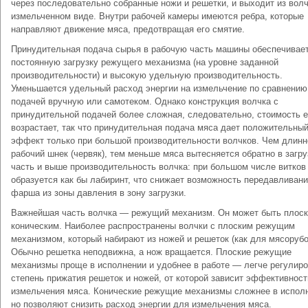
через последовательно собранные ножи и решетки, и выходит из волч
измельченном виде. Внутри рабочей камеры имеются ребра, которые
направляют движение мяса, предотвращая его смятие.
Принудительная подача сырья в рабочую часть машины обеспечивае
постоянную загрузку режущего механизма (на уровне заданной
производительности) и высокую удельную производительность.
Уменьшается удельный расход энергии на измельчение по сравнению
подачей вручную или самотеком. Однако конструкция волчка с
принудительной подачей более сложная, следовательно, стоимость е
возрастает, так что принудительная подача мяса дает положительны
эффект только при большой производительности волчков. Чем длинн
рабочий шнек (червяк), тем меньше мяса вытесняется обратно в загр
часть и выше производительность волчка: при большом числе витков
образуется как бы лабиринт, что снижает возможность передавливан
фарша из зоны давления в зону загрузки.
Важнейшая часть волчка — режущий механизм. Он может быть плоск
коническим. Наиболее распространены волчки с плоским режущим
механизмом, который набирают из ножей и решеток (как для мясорубо
Обычно решетка неподвижна, а нож вращается. Плоские режущие
механизмы проще в исполнении и удобнее в работе — легче регулиро
степень прижатия решеток и ножей, от которой зависит эффективност
измельчения мяса. Конические режущие механизмы сложнее в испол
но позволяют снизить расход энергии для измельчения мяса.