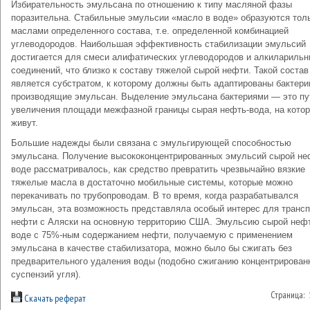
Избирательность эмульсана по отношению к типу масляной фазы
поразительна. Стабильные эмульсии «масло в воде» образуются толь
маслами определенного состава, т.е. определенной комбинацией
углеводородов. Наибольшая эффективность стабилизации эмульсий
достигается для смеси алифатических углеводородов и алкилариль
соединений, что близко к составу тяжелой сырой нефти. Такой состав
является субстратом, к которому должны быть адаптированы бактери
производящие эмульсан. Выделение эмульсана бактериями — это пу
увеличения площади межфазной границы сырая нефть-вода, на котор
живут.
Большие надежды были связана с эмульгирующей способностью
эмульсана. Получение высококонцентрированных эмульсий сырой не
воде рассматривалось, как средство превратить чрезвычайно вязкие
тяжелые масла в достаточно мобильные системы, которые можно
перекачивать по трубопроводам. В то время, когда разрабатывался
эмульсан, эта возможность представляла особый интерес для трансп
нефти с Аляски на основную территорию США. Эмульсию сырой неф
воде с 75%-ным содержанием нефти, получаемую с применением
эмульсана в качестве стабилизатора, можно было бы сжигать без
предварительного удаления воды (подобно сжиганию концентрирован
суспензий угля).
Страница:
Скачать реферат