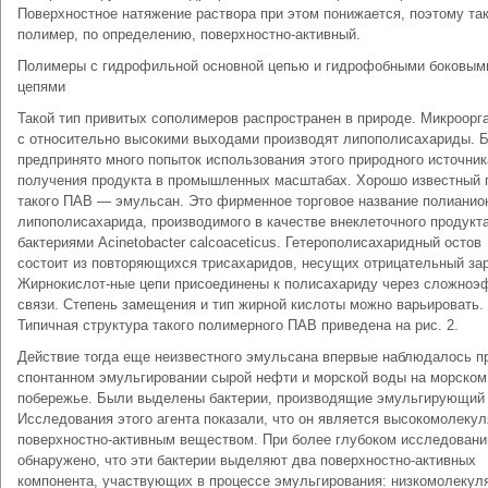
Поверхностное натяжение раствора при этом понижается, поэтому та
полимер, по определению, поверхностно-активный.
Полимеры с гидрофильной основной цепью и гидрофобными боковым
цепями
Такой тип привитых сополимеров распространен в природе. Микроорг
с относительно высокими выходами производят липополисахариды. 
предпринято много попыток использования этого природного источник
получения продукта в промышленных масштабах. Хорошо известный 
такого ПАВ — эмульсан. Это фирменное торговое название полианио
липополисахарида, производимого в качестве внеклеточного продукт
бактериями Acinetobacter calcoaceticus. Гетерополисахаридный остов
состоит из повторяющихся трисахаридов, несущих отрицательный за
Жирнокислот-ные цепи присоединены к полисахариду через сложноэ
связи. Степень замещения и тип жирной кислоты можно варьировать.
Типичная структура такого полимерного ПАВ приведена на рис. 2.
Действие тогда еще неизвестного эмульсана впервые наблюдалось п
спонтанном эмульгировании сырой нефти и морской воды на морском
побережье. Были выделены бактерии, производящие эмульгирующий 
Исследования этого агента показали, что он является высокомолеку
поверхностно-активным веществом. При более глубоком исследовани
обнаружено, что эти бактерии выделяют два поверхностно-активных
компонента, участвующих в процессе эмульгирования: низкомолекул