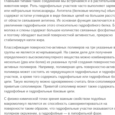
главными типами таких соединений мы встречаемся и в растительном
животном мире. Роль гидрофильных участков часто выполняют заря
или нейтральные полисахариды. Антитела (белковые молекулы) обыч
содержат остатки углеводов в виде боковых цепей на большом расст
от области связывания антигена. Их основная функция заключается в
увеличении гидрофильное этого относительно гидрофобного белка. Б
молока и слюны содержат большое количество связанных фосфатных
и поэтому обладают высокой поверхностной активностью, прекрасно
стабилизируя капли жира.
Классификация поверхностно-активных полимеров на три указанные 
группы не является исчерпывающей. На самом деле для получения
определенного высокомолекулярного вещества можно комбинировать
несколько (два или более) из указанных путей создания поверхностно
активных полимеров. Например, полимерная цепь поверхностно-актив
полимера может состоять из чередующихся гидрофильных и гидроф
участков, а кроме того содержать гидрофильные или гидрофобные б
цепи. Такую молекулу можно одновременно считать блок-сополимеро
привитым сополимером. Привитой сополимер может также содержать
гидрофобные и гидрофильные боковые цепи.
С физико-химической точки зрения важным свойством подобных
макромолекул является их способность самоориентироваться на
поверхности таким образом, что гидрофильные участки оказываются 
полярном окружении, а гидрофобные — в липофильной фазе.