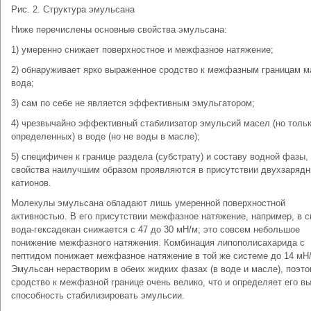
Рис. 2. Структура эмульсана
Ниже перечислены основные свойства эмульсана:
1) умеренно снижает поверхностное и межфазное натяжение;
2) обнаруживает ярко выраженное сродство к межфазным границам м
вода;
3) сам по себе не является эффективным эмульгатором;
4) чрезвычайно эффективный стабилизатор эмульсий масел (но толь
определенных) в воде (но не воды в масле);
5) специфичен к границе раздела (субстрату) и составу водной фазы, 
свойства наилучшим образом проявляются в присутствии двухзаряд
катионов.
Молекулы эмульсана обладают лишь умеренной поверхностной
активностью. В его присутствии межфазное натяжение, например, в 
вода-гексадекан снижается с 47 до 30 мН/м; это совсем небольшое
понижение межфазного натяжения. Комбинация липополисахарида с
пептидом понижает межфазное натяжение в той же системе до 14 мН
Эмульсан нерастворим в обеих жидких фазах (в воде и масле), поэто
сродство к межфазной границе очень велико, что и определяет его в
способность стабилизировать эмульсии.