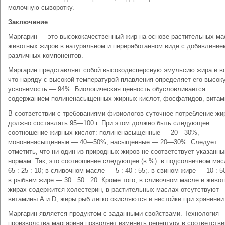
молочную сыворотку.
Заключение
Маргарин — это высококачественный жир на основе растительных ма
животных жиров в натуральном и переработанном виде с добавление
различных компонентов.
Маргарин представляет собой высокодисперсную эмульсию жира и в
что наряду с высокой температурой плавления определяет его высок
усвояемость — 94%. Биологическая ценность обусловливается
содержанием полиненасыщенных жирных кислот, фосфатидов, витам
В соответствии с требованиями физиологов суточное потребление жи
должно составлять 95—100 г. При этом должно быть следующее
соотношение жирных кислот: полиненасыщенные — 20—30%,
мононенасыщенные — 40—50%, насыщенные — 20—30%. Следует
отметить, что ни один из природных жиров не соответствует указанн
нормам. Так, это соотношение следующее (в %): в подсолнечном ма
65 : 25 : 10; в сливочном масле — 5 : 40 : 55;. в свином жире — 10 : 50
в рыбьем жире — 30 : 50 : 20. Кроме того, в сливочном масле и живо
жирах содержится холестерин, в растительных маслах отсутствуют
витамины А и D, жиры рыб легко окисляются и нестойки при хранении
Маргарин является продуктом с заданными свойствами. Технология
производства маргарина позволяет изменить рецептуру в соответстви