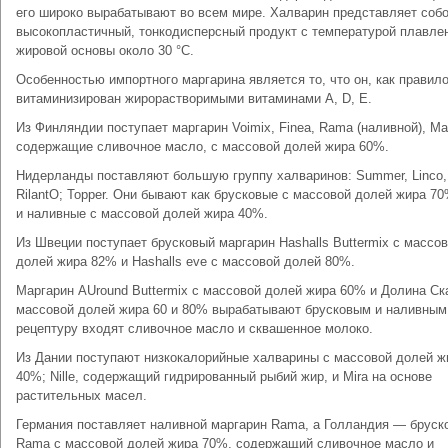
его широко вырабатывают во всем мире. Халварин представляет соб
высокопластичный, тонкодисперсный продукт с температурой плавле
жировой основы около 30 °С.
Особенностью импортного маргарина является то, что он, как правило
витаминизирован жирорастворимыми витаминами A, D, Е.
Из Финляндии поступает маргарин Voimix, Finea, Rama (наливной), Ma
содержащие сливочное масло, с массовой долей жира 60%.
Нидерланды поставляют большую группу халваринов: Summer, Linco, 
RilantO; Topper. Они бывают как брусковые с массовой долей жира 70
и наливные с массовой долей жира 40%.
Из Швеции поступает брусковый маргарин Hashalls Buttermix с массо
долей жира 82% и Hashalls eve с массовой долей 80%.
Маргарин AUround Buttermix с массовой долей жира 60% и Долина Ск
массовой долей жира 60 и 80% вырабатывают брусковым и наливным.
рецептуру входят сливочное масло и сквашенное молоко.
Из Дании поступают низкокалорийные халварины с массовой долей ж
40%; Nille, содержащий гидрированный рыбий жир, и Mira на основе
растительных масел.
Германия поставляет наливной маргарин Rama, а Голландия — бруск
Rama с массовой долей жира 70%, содержащий сливочное масло и