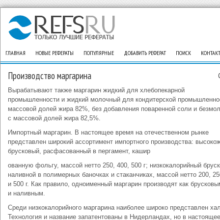
ГЛАВНАЯ
НОВЫЕ РЕФЕРАТЫ
ПОПУЛЯРНЫЕ
ДОБАВИТЬ РЕФЕРАТ
ПОИСК
КОНТАК
Производство маргарина
Вырабатывают также маргарин жидкий для хлебопекарной
промышленности и жидкий молочный для кондитерской промышленно
массовой долей жира 82%, без добавления поваренной соли и безмо
с массовой долей жира 82,5%.
Импортный маргарин. В настоящее время на отечественном рынке
представлен широкий ассортимент импортного производства: высоко
брусковый, расфасованный в пергамент, кашир
ованную фольгу, массой нетто 250, 400, 500 г; низкокалорийный брус
наливной в полимерных баночках и стаканчиках, массой нетто 200, 25
и 500 г. Как правило, одноименный маргарин производят как брусковы
и наливным.
Среди низкокалорийного маргарина наиболее широко представлен ха
Технология и название запатентованы в Нидерландах, но в настояще