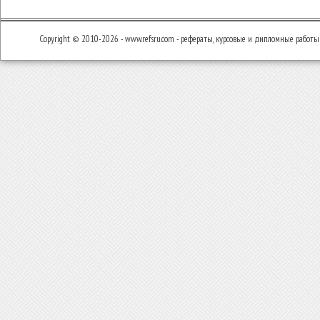
Copyright © 2010-2026 - www.refsru.com - рефераты, курсовые и дипломные работы