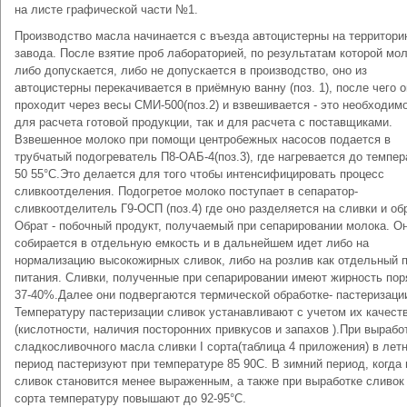
на листе графической части №1.
Производство масла начинается с въезда автоцистерны на территор
завода. После взятие проб лабораторией, по результатам которой мо
либо допускается, либо не допускается в производство, оно из
автоцистерны перекачивается в приёмную ванну (поз. 1), после чего 
проходит через весы СМИ-500(поз.2) и взвешивается - это необходимо
для расчета готовой продукции, так и для расчета с поставщиками.
Взвешенное молоко при помощи центробежных насосов подается в
трубчатый подогреватель П8-ОАБ-4(поз.3), где нагревается до темпе
50 55°С.Это делается для того чтобы интенсифицировать процесс
сливкоотделения. Подогретое молоко поступает в сепаратор-
сливкоотделитель Г9-ОСП (поз.4) где оно разделяется на сливки и обр
Обрат - побочный продукт, получаемый при сепарировании молока. О
собирается в отдельную емкость и в дальнейшем идет либо на
нормализацию высокожирных сливок, либо на розлив как отдельный 
питания. Сливки, полученные при сепарировании имеют жирность пор
37-40%.Далее они подвергаются термической обработке- пастеризаци
Температуру пастеризации сливок устанавливают с учетом их качест
(кислотности, наличия посторонних привкусов и запахов ).При вырабо
сладкосливочного масла сливки I сорта(таблица 4 приложения) в лет
период пастеризуют при температуре 85 90С. В зимний период, когда 
сливок становится менее выраженным, а также при выработке сливок
сорта температуру повышают до 92-95°С.