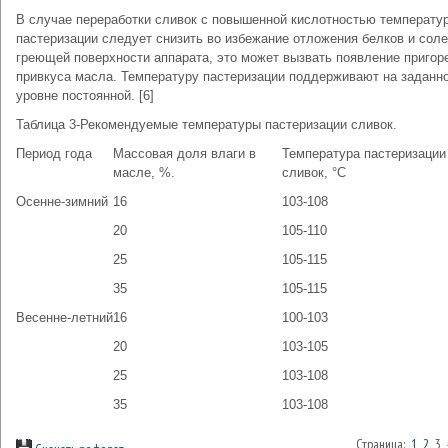
В случае переработки сливок с повышенной кислотностью температу
пастеризации следует снизить во избежание отложения белков и соле
греющей поверхности аппарата, это может вызвать появление пригор
привкуса масла. Температуру пастеризации поддерживают на заданн
уровне постоянной. [6]
Таблица 3-Рекомендуемые температуры пастеризации сливок.
Период года
Массовая доля влаги в
Температура пастеризации
масле, %.
сливок, °С
Осенне-зимний
16
103-108
20
105-110
25
105-115
35
105-115
Весенне-летний
16
100-103
20
103-105
25
103-108
35
103-108
Страница:
1
2
3