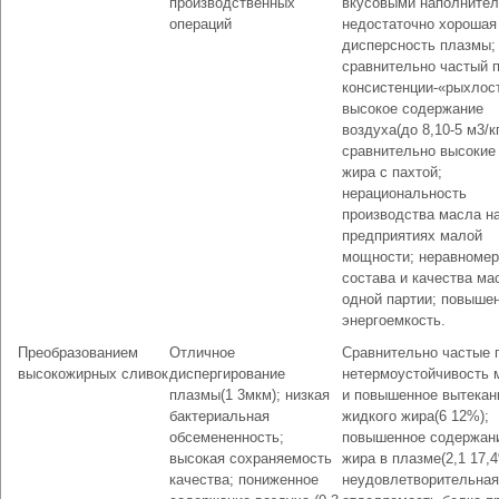
производственных
вкусовыми наполнител
операций
недостаточно хорошая
дисперсность плазмы;
сравнительно частый 
консистенции-«рыхлос
высокое содержание
воздуха(до 8,10-5 м3/кг
сравнительно высокие
жира с пахтой;
нерациональность
производства масла н
предприятиях малой
мощности; неравномер
состава и качества ма
одной партии; повыше
энергоемкость.
Преобразованием
Отличное
Сравнительно частые 
высокожирных сливок
диспергирование
нетермоустойчивость 
плазмы(1 3мкм); низкая
и повышенное вытекан
бактериальная
жидкого жира(6 12%);
обсемененность;
повышенное содержан
высокая сохраняемость
жира в плазме(2,1 17,
качества; пониженное
неудовлетворительная