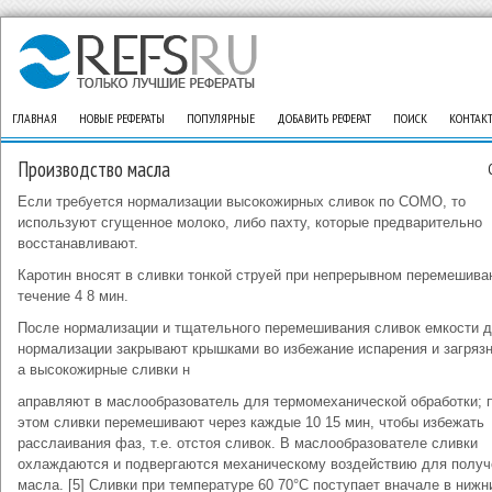
ГЛАВНАЯ
НОВЫЕ РЕФЕРАТЫ
ПОПУЛЯРНЫЕ
ДОБАВИТЬ РЕФЕРАТ
ПОИСК
КОНТАК
Производство масла
Если требуется нормализации высокожирных сливок по СОМО, то
используют сгущенное молоко, либо пахту, которые предварительно
восстанавливают.
Каротин вносят в сливки тонкой струей при непрерывном перемешива
течение 4 8 мин.
После нормализации и тщательного перемешивания сливок емкости 
нормализации закрывают крышками во избежание испарения и загрязн
а высокожирные сливки н
аправляют в маслообразователь для термомеханической обработки; 
этом сливки перемешивают через каждые 10 15 мин, чтобы избежать
расслаивания фаз, т.е. отстоя сливок. В маслообразователе сливки
охлаждаются и подвергаются механическому воздействию для получ
масла. [5] Сливки при температуре 60 70°С поступает вначале в нижн