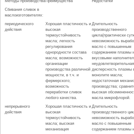
Методы производства
Преимущества
Недостатки
Сбивания сливок в
маслоизготовителях:
периодического
Хорошая пластичность и
Длительность
действия
высокая
производственного
термоустойчивость
цикла(практически сутк
масла; легкость
невозможность вырабо
регулирования
масло с повышенным
однородности состава
содержанием плазмы 
масла; возможность
вкусовыми наполнител
организации
неудовлетворительная
производства различной
дисперсность плазмы 
мощности, в т.ч. и
монолите масла;
фермерского;
недостаточная механи
возможность
производства; сравни
переработки сливок
высокая обсемененнос
любого качества.
масла микрофлорой.
непрерывного
Хорошая пластичность и
Длительность
действия
высокая
производственного цик
термоустойчивость
невозможность вырабо
масла; высокая
масло с повышенным
механизация
содержанием плазмы 