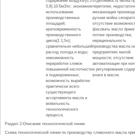
содержание воздуха-(0,3
отделяемость белка п
0,8).10-5м3/кг; экономное
перетопке; недостаточ
использование
механизация производ
производственных
ручная мойка сепарато
площадей;
отсутствие возможнос
кратковременность
фасовать масло брике
производственного
потоке производства;
цикла(1 1,5ч);
нерациональность
сравнительно небольшой
производства масла н
расход холода и воды;
предприятиях малой
невозможность
мощности; отсутствие
переработки сливок
автоматизации при кон
повышенной кислотности
и регулировании соде
и подмороженных;
влаги в масле.
возможность выработки
практически всего
существующего
ассортимента масла и
мобильность
технологического
процесса.
Раздел 2-Описание технологической линии
Схема технологической линии по производству сливочного масла пр