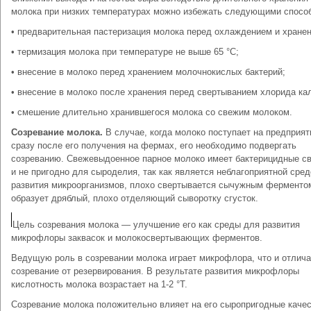
молока при низких температурах можно избежать следующими спосо
• предварительная пастеризация молока перед охлаждением и хране
• термизация молока при температуре не выше 65 °С;
• внесение в молоко перед хранением молочнокислых бактерий;
• внесение в молоко после хранения перед свертыванием хлорида ка
• смешение длительно хранившегося молока со свежим молоком.
Созревание молока.
В случае, когда молоко поступает на предприят
сразу после его получения на фермах, его необходимо подвергать
созреванию. Свежевыдоенное парное молоко имеет бактерицидные с
и не пригодно для сыроделия, так как является неблагоприятной сре
развития микроорганизмов, плохо свертывается сычужным ферменто
образует дряблый, плохо отделяющий сыворотку сгусток.
Цель созревания молока — улучшение его как среды для развития
микрофлоры заквасок и молокосвертывающих ферментов.
Ведущую роль в созревании молока играет микрофлора, что и отлича
созревание от резервирования. В результате развития микрофлоры
кислотность молока возрастает на 1-2 °Т.
Созревание молока положительно влияет на его сыропригодные качес