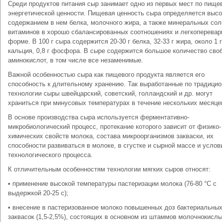
Среди продуктов питания сыр занимает одно из первых мест по пище
энергетической ценности. Пищевая ценность сыра определяется выс
содержанием в нем белка, молочного жира, а также минеральных сол
витаминов в хорошо сбалансированных соотношениях и легкоперева
форме. В 100 г сыра содержится 20-30 г белка, 32-33 г жира, около 1 г
кальция, 0,8 г фосфора. В сыре содержится большое количество сво
аминокислот, в том числе все незаменимые.
Важной особенностью сыра как пищевого продукта является его
способность к длительному хранению. Так выработанные по традицио
технологии сыры швейцарский, советский, голландский и др. могут
храниться при минусовых температурах в течение нескольких месяце
В основе производства сыра используется ферментативно-
микробиологический процесс, протекание которого зависит от физико-
химических свойств молока, состава микроорганизмов закваски, их
способности развиваться в молоке, в сгустке и сырной массе и услов
технологического процесса.
К отличительным особенностям технологии мягких сыров относят:
• применение высокой температуры пастеризации молока (76-80 °С с
выдержкой 20-25 с);
• внесение в пастеризованное молоко повышенных доз бактериальны
заквасок (1,5-2,5%), состоящих в основном из штаммов молочнокислы