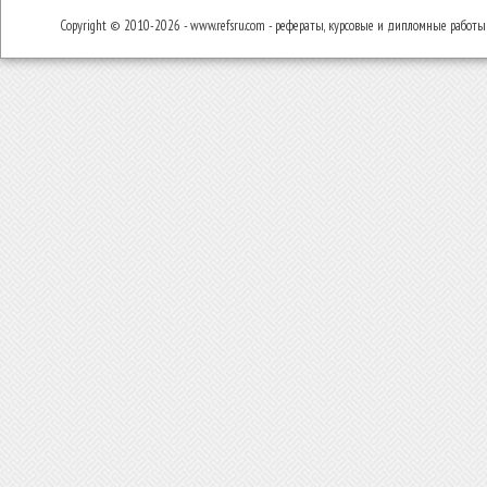
Copyright © 2010-2026 - www.refsru.com - рефераты, курсовые и дипломные работы