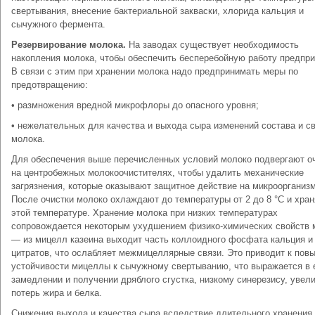
свертывания, внесение бактериальной закваски, хлорида кальция и
сычужного фермента.
Резервирование молока.
На заводах существует необходимость
накопления молока, чтобы обеспечить бесперебойную работу предпри
В связи с этим при хранении молока надо предпринимать меры по
предотвращению:
• размножения вредной микрофлоры до опасного уровня;
• нежелательных для качества и выхода сыра изменений состава и с
молока.
Для обеспечения выше перечисленных условий молоко подвергают о
на центробежных молокоочистителях, чтобы удалить механические
загрязнения, которые оказывают защитное действие на микроорганиз
После очистки молоко охлаждают до температуры от 2 до 8 °С и хран
этой температуре. Хранение молока при низких температурах
сопровождается некоторым ухудшением физико-химических свойств 
— из мицелл казеина выходит часть коллоидного фосфата кальция и
цитратов, что ослабляет межмицеллярные связи. Это приводит к по
устойчивости мицеллы к сычужному свертыванию, что выражается в 
замедлении и получении дряблого сгустка, низкому синерезису, увел
потерь жира и белка.
Снижения выхода и качества сыра вследствие длительного хранения