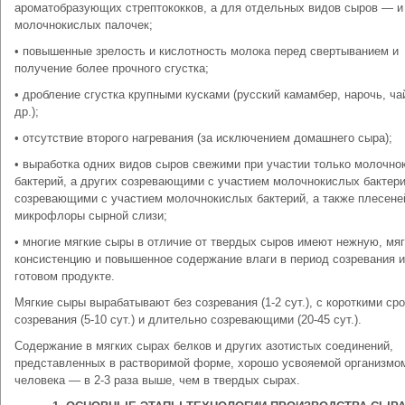
ароматобразующих стрептококков, а для отдельных видов сыров — и
молочнокислых палочек;
• повышенные зрелость и кислотность молока перед свертыванием и
получение более прочного сгустка;
• дробление сгустка крупными кусками (русский камамбер, нарочь, ча
др.);
• отсутствие второго нагревания (за исключением домашнего сыра);
• выработка одних видов сыров свежими при участии только молочно
бактерий, а других созревающими с участием молочнокислых бактер
созревающими с участием молочнокислых бактерий, а также плесене
микрофлоры сырной слизи;
• многие мягкие сыры в отличие от твердых сыров имеют нежную, мя
консистенцию и повышенное содержание влаги в период созревания и
готовом продукте.
Мягкие сыры вырабатывают без созревания (1-2 сут.), с короткими ср
созревания (5-10 сут.) и длительно созревающими (20-45 сут.).
Содержание в мягких сырах белков и других азотистых соединений,
представленных в растворимой форме, хорошо усвояемой организмо
человека — в 2-3 раза выше, чем в твердых сырах.