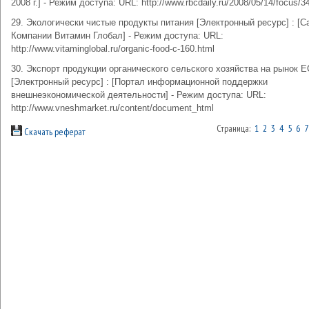
2008 г.] - Режим доступа: URL: http://www.rbcdaily.ru/2008/05/14/focus/3
29. Экологически чистые продукты питания [Электронный ресурс] : [С
Компании Витамин Глобал] - Режим доступа: URL:
http://www.vitaminglobal.ru/organic-food-c-160.html
30. Экспорт продукции органического сельского хозяйства на рынок Е
[Электронный ресурс] : [Портал информационной поддержки
внешнеэкономической деятельности] - Режим доступа: URL:
http://www.vneshmarket.ru/content/document_html
Страница:
1
2
3
4
5
6
7
Скачать реферат