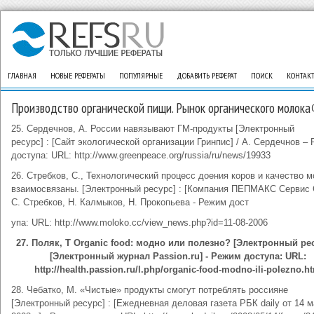
ГЛАВНАЯ
НОВЫЕ РЕФЕРАТЫ
ПОПУЛЯРНЫЕ
ДОБАВИТЬ РЕФЕРАТ
ПОИСК
КОНТАК
Производство органической пищи. Рынок органического молока
25. Сердечнов, А. России навязывают ГМ-продукты [Электронный
ресурс] : [Сайт экологической организации Гринпис] / А. Сердечнов –
доступа: URL: http://www.greenpeace.org/russia/ru/news/19933
26. Стребков, С., Технологический процесс доения коров и качество м
взаимосвязаны. [Электронный ресурс] : [Компания ПЕПМАКС Сервис 
С. Стребков, Н. Калмыков, Н. Прокопьева - Режим дост
упа: URL: http://www.moloko.cc/view_news.php?id=11-08-2006
27. Поляк, Т Organic food: модно или полезно? [Электронный рес
[Электронный журнал Рassion.ru] - Режим доступа: URL:
http://health.passion.ru/l.php/organic-food-modno-ili-polezno.h
28. Чебатко, М. «Чистые» продукты смогут потреблять россияне
[Электронный ресурс] : [Ежедневная деловая газета РБК dailу от 14 