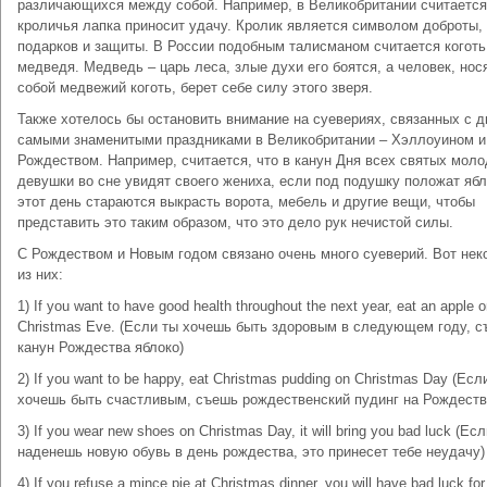
различающихся между собой. Например, в Великобритании считается
кроличья лапка приносит удачу. Кролик является символом доброты,
подарков и защиты. В России подобным талисманом считается коготь
медведя. Медведь – царь леса, злые духи его боятся, а человек, нос
собой медвежий коготь, берет себе силу этого зверя.
Также хотелось бы остановить внимание на суевериях, связанных с 
самыми знаменитыми праздниками в Великобритании – Хэллоуином и
Рождеством. Например, считается, что в канун Дня всех святых мол
девушки во сне увидят своего жениха, если под подушку положат ябл
этот день стараются выкрасть ворота, мебель и другие вещи, чтобы
представить это таким образом, что это дело рук нечистой силы.
С Рождеством и Новым годом связано очень много суеверий. Вот нек
из них:
1) If you want to have good health throughout the next year, eat an apple 
Christmas Eve. (Если ты хочешь быть здоровым в следующем году, с
канун Рождества яблоко)
2) If you want to be happy, eat Christmas pudding on Christmas Day (Есл
хочешь быть счастливым, съешь рождественский пудинг на Рождеств
3) If you wear new shoes on Christmas Day, it will bring you bad luck (Ес
наденешь новую обувь в день рождества, это принесет тебе неудачу)
4) If you refuse a mince pie at Christmas dinner, you will have bad luck for