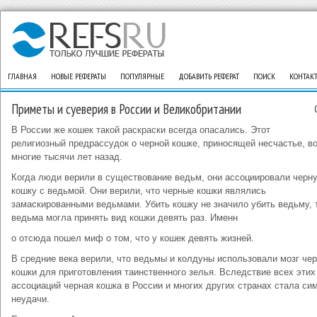
ГЛАВНАЯ
НОВЫЕ РЕФЕРАТЫ
ПОПУЛЯРНЫЕ
ДОБАВИТЬ РЕФЕРАТ
ПОИСК
КОНТАК
Приметы и суеверия в России и Великобритании
В России же кошек такой раскраски всегда опасались. Этот
религиозный предрассудок о черной кошке, приносящей несчастье, в
многие тысячи лет назад.
Когда люди верили в существование ведьм, они ассоциировали черн
кошку с ведьмой. Они верили, что черные кошки являлись
замаскированными ведьмами. Убить кошку не значило убить ведьму, т
ведьма могла принять вид кошки девять раз. Именн
о отсюда пошел миф о том, что у кошек девять жизней.
В средние века верили, что ведьмы и колдуны использовали мозг че
кошки для приготовления таинственного зелья. Вследствие всех этих
ассоциаций черная кошка в России и многих других странах стала с
неудачи.