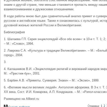
и духовной жизнью, обогатить собственное мировоззрение. Чем боль
знаем о другой стране, тем меньше становится пропасть между наши
взаимопониманием и дружескими отношениями.
В ходе работы мною был дан сравнительный анализ примет и суевери
русском и английском языке. Также я ознакомилась с культурой, исто
духовной жизнью жителей России и Великобритании.
Библиография
1. Шалаева Г.П. Серия энциклопедий «Все обо всем»: в 10-и т. Т. 1; 2; 5
– М.: «Слово», 1994.
2. Лаврова С.А. «Культура и традиции Великобритании». – М.: «Белы
город», 2004.
3.
4. Калашников В.И. «Энциклопедия религий и верований народов мира
М.: «Престиж-бук», 2001.
5. Барбин А.В. «Приметы. Суеверия. Знаки» – М.: «Эксмо», 1999.
6. «Великие мысли великих людей». Антология афоризма. В 3-х т. Т. 
XX века. Сост. И.И. Комарова, А.П. Кондрашов. – М.: «Рипол-классик»
Размещено на Allbest.ru
Страница:
1
2