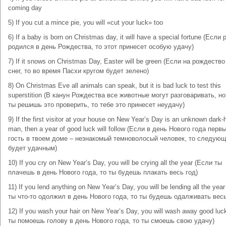
coming day
5) If you cut a mince pie, you will «cut your luck» too
6) If a baby is born on Christmas day, it will have a special fortune (Если
родился в день Рождества, то этот принесет особую удачу)
7) If it snows on Christmas Day, Easter will be green (Если на рождеств
снег, то во время Пасхи кругом будет зелено)
8) On Christmas Eve all animals can speak, but it is bad luck to test this
superstition (В канун Рождества все животные могут разговаривать, н
ты решишь это проверить, то тебе это принесет неудачу)
9) If the first visitor at your house on New Year’s Day is an unknown dark-
man, then a year of good luck will follow (Если в день Нового года перв
гость в твоем доме – незнакомый темноволосый человек, то следующ
будет удачным)
10) If you cry on New Year’s Day, you will be crying all the year (Если ты
плачешь в день Нового года, то ты будешь плакать весь год)
11) If you lend anything on New Year’s Day, you will be lending all the yea
ты что-то одолжил в день Нового года, то ты будешь одалживать весь
12) If you wash your hair on New Year’s Day, you will wash away good luc
ты помоешь голову в день Нового года, то ты смоешь свою удачу)