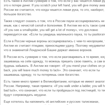
Есть также в Англии суеверие о том, что если у вас чешется левая ру
это к потере денег. If you scratch your left hand, you will give money awa
России же считается, что когда чешется левая рука, то это, наоборот,
большое богатство.
Также следует сказать о том, что в России пауки ассоциировались ни
иным, как с нечистой силой и болезнями. В Англии же есть такое суе
«If you see a smallspider, you will get a lot of money», что дословно
переводится как: «Если ты увидишь маленького паука, то ты разбога
Если в России черные вороны ассоциировались с чем-то нехорошим, 
Англии их считают птицами, приносящими удачу. Поэтому неудивител
что в знаменитой Лондонской Башне держат именно воронов.
В России есть суеверие о том, что если разговаривать в то время, ко
зашиваешь на себе одежду, то можешь пришить свою память, а сам в
будешь забывать. В Англии же говорят: «If you mend your clothes on y
back, you will leave much money to lack». Это означает, что если ты
зашиваешь одежду, то ты потеряешь свое богатство.
Есть также много примет в Великобритании, которые не имеют аналог
России. Например, такая примета: «If you walk under a ladder, you will 
bad luck», что означает, что если ты пройдешься под лестницей, то те
будут сопровождать неудачи.
Еще хотелось бы напомнить об английских и русских талисманах,