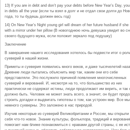
13) If you are in debt and don’t pay your debts before New Year’s Day, you 
in debts all the year (если ты взял в долг и не отдал свои долги до Нов
года, то ты будешь должен весь год)
14) On New Year’s Night young girl will dream of her future husband if she
with a mirror under her pillow (В новогоднюю ночь девушка увидит во сн
своего будущего мужа, если положит зеркало под подушку)
Заключение
В завершение нашего исследования хотелось бы подвести итог о рол
суеверий в нашей жизни.
Приметы и суеверия появились много веков, и даже тысячелетий наза
Древние люди пытались объяснить мир так, каким они его себе
представляли. Это послужило причиной появления многочисленных
суеверий и верований. И, несмотря на то, что большинство из них
практически не содержат истины, люди продолжают им верить, и так 
должно быть. Человек не может знать всего, а значит, он будет прод
строить догадки и выдвигать гипотезы о том, как устроен мир. Все мы
немного суеверны. Это заложено в нас природой.
Изучив некоторые из суеверий Великобритании и России, мы открыли
себя что-то новое. Знание культуры, фольклора, традиций и веровани
помогает нам ближе познакомиться с нравами другой страны, с ее ис