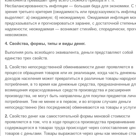
компонента превышает цену всего сложного прибора и т. п.
Несбалансированность инфляции — большая беда для экономики. С 
зрения третьего критерия (ожидаемость или предсказуемость инфляц
выделяют: а) ожидаемую; б) неожидаемую. Ожидаемая инфляция мо
предсказываться и прогнозироваться заранее, с достаточной степень
надежности; неожидаемая — возникает стихийно, спорадически, прог
невозможен.
4. Свойства, формы, типы и виды денег.
Выполняя роль всеобщего эквивалента, деньги представляют собой
единство трех свойств.
1.
Свойство непосредственной обмениваемости денег проявляется в
процессе обращения товаров или их реализации, когда часть денежн
доходов населения может превратиться в различные товары народно
потребления, в то время как денежные средства, предназначенные д
возмещения израсходованных средств производства и расширения
производства, не могут быть направлены для покупки предметов лич
потребления. Тем не менее и в первом, и во втором случаях деньги
непосредственно (без посредников) обмениваются на товары и услуги
2.
Свойство денег как самостоятельной формы меновой стоимости
проявляется в том, что в ходе процесса производства приравнивание
содержащегося в товарах труда происходит через сопоставление цен
товаров с деньгами. Товары выражаются через цены как меновые сто