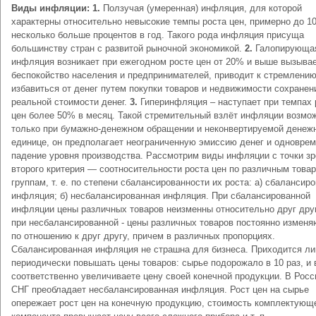
Виды инфляции: 1.
Ползучая (умеренная) инфляция, для которой
характерны относительно невысокие темпы роста цен, примерно до 1
несколько больше процентов в год. Такого рода инфляция присуща
большинству стран с развитой рыночной экономикой.
2.
Галопирующа
инфляция возникает при ежегодном росте цен от 20% и выше вызыва
беспокойство населения и предпринимателей, приводит к стремлени
избавиться от денег путем покупки товаров и недвижимости сохранен
реальной стоимости денег.
3.
Гиперинфляция – наступает при темпах 
цен более 50% в месяц. Такой стремительный взлёт инфляции возмо
только при бумажно-денежном обращении и неконвертируемой денеж
единице, он предполагает неограниченную эмиссию денег и одновре
падение уровня производства. Рассмотрим виды инфляции с точки зр
второго критерия — соотносительности роста цен по различным това
группам, т. е. по степени сбалансированности их роста: а) сбалансир
инфляция; б) несбалансированная инфляция. При сбалансированной
инфляции цены различных товаров неизменны относительно друг друг
при несбалансированной - цены различных товаров постоянно изменя
по отношению к друг другу, причем в различных пропорциях.
Сбалансированная инфляция не страшна для бизнеса. Приходится л
периодически повышать цены товаров: сырье подорожало в 10 раз, и 
соответственно увеличиваете цену своей конечной продукции. В Росс
СНГ преобладает несбалансированная инфляция. Рост цен на сырье
опережает рост цен на конечную продукцию, стоимость комплектующ