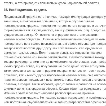
ставки, а это приводит к повышению курса национальной валюты.
15. Необходимость кредита.
Предпосылкой кредита есть наличие текущих или будущих доходов у
заемщика, а конкретными причинами, которые обуславливают
необходимость кредита,- колебание потребности в средстве и источни
формирования как в юридических, так и у физических лиц. Кредит не
существовал всегда. Он возник на определенном этапе развития
человеческого общества. Причины его возникновение следует искать
прежде всего не в сфере производства, а в сфере обмена, где прода
товаров противостоят друг другу как собственники, как юридически
самостоятельные лица. Если товарно-денежные отношения начали
становиться более или менее регулярными, взаимоотношения между
товаропроизводителями иногда приобретали особого характера: прод
нужно продать товар, а у покупателя не было денег, чтобы его купить
таких условиях акт купли - продажи товара не мог состояться и здесь
случайно, как и много других изобретений человечества, был открыты
наличия доверия продавца к покупателю, товар был продан с отсрочк
платежа, в кредит. Таким образом, кредит возник и развился на основ
функции денег как средства оборота. Кредит облегчал реализацию то
Именно в этом и состоит наиболее распространенная причина
необходимости кредита. Но позднее кредит развивался, и необходимо
нем постоянная обуславливаться не только потребностями сферы обм