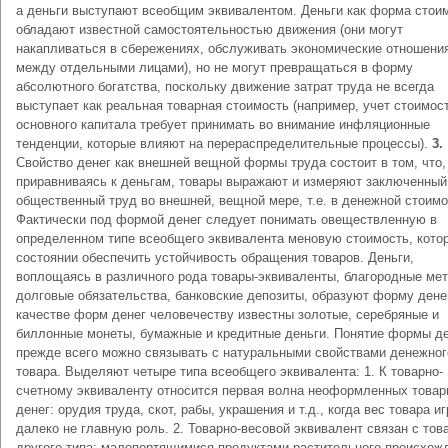
а деньги выступают всеобщим эквивалентом. Деньги как форма стои
обладают известной самостоятельностью движения (они могут
накапливаться в сбережениях, обслуживать экономические отношени
между отдельными лицами), но не могут превращаться в форму
абсолютного богатства, поскольку движение затрат труда не всегда
выступает как реальная товарная стоимость (например, учет стоимос
основного капитала требует принимать во внимание инфляционные
тенденции, которые влияют на перераспределительные процессы).
3.
Свойство денег как внешней вещной формы труда состоит в том, что,
приравниваясь к деньгам, товары выражают и измеряют заключенный
общественный труд во внешней, вещной мере, т.е. в денежной стоимо
Фактически под формой денег следует понимать овеществленную в
определенном типе всеобщего эквивалента меновую стоимость, котор
состоянии обеспечить устойчивость обращения товаров. Деньги,
воплощаясь в различного рода товары-эквиваленты, благородные ме
долговые обязательства, банковские депозиты, образуют форму денег
качестве форм денег человечеству известны золотые, серебряные и
биллонные монеты, бумажные и кредитные деньги. Понятие формы д
прежде всего можно связывать с натуральными свойствами денежног
товара. Выделяют четыре типа всеобщего эквивалента: 1. К товарно-
счетному эквиваленту относится первая волна неоформленных това
денег: орудия труда, скот, рабы, украшения и т.д., когда вес товара и
далеко не главную роль. 2. Товарно-весовой эквивалент связан с тов
другого типа: малопортящимися продуктами растительного происхож