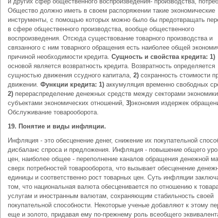
и других сфер общественного воспроизведения- производства, потре
Общество должно иметь в своем распоряжении такие экономические
инструменты, с помощью которых можно было бы предотвращать пе
в сфере общественного производства, вообще общественного
воспроизведения. Отсюда существование товарного производства и
связанного с ним товарного обращения есть наиболее общей экономи
причиной необходимости кредита.
Сущность и свойства кредита:
1)
основой является возвратность кредита. Возвратность определяется
сущностью движения ссудного капитала,
2)
сохранность стоимости пр
движении.
Функции кредита:
1)
аккумуляция временно свободных ср
2)
перераспределение денежных средств между секторами экономики
субъектами экономических отношений,
3)
экономия издержек обращен
Обслуживание товарооборота.
19. Понятие и виды инфляции.
Инфляция - это обесценение денег, снижение их покупательной спосо
дисбаланс спроса и предложения. Инфляция - повышение общего уро
цен, наиболее общее - переполнение каналов обращения денежной м
сверх потребностей товарооборота, что вызывает обесценение денеж
единицы и соответственно рост товарных цен. Суть инфляции заключ
том, что национальная валюта обесценивается по отношению к товар
услугам и иностранным валютам, сохраняющим стабильность своей
покупательной способности. Некоторые ученые добавляют к этому п
еще и золото, придавая ему по-прежнему роль всеобщего эквивалент