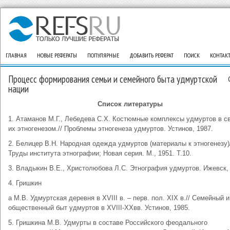
ГЛАВНАЯ
НОВЫЕ РЕФЕРАТЫ
ПОПУЛЯРНЫЕ
ДОБАВИТЬ РЕФЕРАТ
ПОИСК
КОНТАК
Процесс формирования семьи и семейного быта удмуртской
нации
Список литературы
1. Атаманов М.Г., Лебедева С.Х. Костюмные комплексы удмуртов в св
их этногенезом.// Проблемы этногенеза удмуртов. Устинов, 1987.
2. Белицер В.Н. Народная одежда удмуртов (материалы к этногенезу)
Труды института этнографии; Новая серия. М., 1951. Т.10.
3. Владыкин В.Е., Христолюбова Л.С. Этнография удмуртов. Ижевск, 
4. Гришкин
а М.В. Удмуртская деревня в XVIII в. – перв. пол. XIX в.// Семейный и
общественный быт удмуртов в XVIII-XXвв. Устинов, 1985.
5. Гришкина М.В. Удмурты в составе Российского феодального