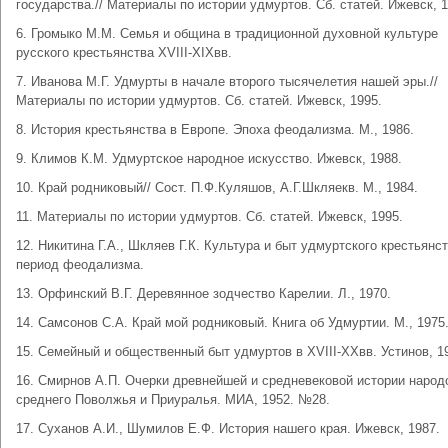
государства.// Материалы по истории удмуртов. Сб. статей. Ижевск, 1
6. Громыко М.М. Семья и община в традиционной духовной культуре
русского крестьянства XVIII-XIXвв.
7. Иванова М.Г. Удмурты в начале второго тысячелетия нашей эры.//
Материалы по истории удмуртов. Сб. статей. Ижевск, 1995.
8. История крестьянства в Европе. Эпоха феодализма. М., 1986.
9. Климов К.М. Удмуртское народное искусство. Ижевск, 1988.
10. Край родниковый// Сост. П.Ф.Куляшов, А.Г.Шкляекв. М., 1984.
11. Материалы по истории удмуртов. Сб. статей. Ижевск, 1995.
12. Никитина Г.А., Шкляев Г.К. Культура и быт удмуртского крестьянст
период феодализма.
13. Орфинский В.Г. Деревянное зодчество Карелии. Л., 1970.
14. Самсонов С.А. Край мой родниковый. Книга об Удмуртии. М., 1975
15. Семейный и общественный быт удмуртов в XVIII-XXвв. Устинов, 1
16. Смирнов А.П. Очерки древнейшей и средневековой истории народ
среднего Поволжья и Приуралья. МИА, 1952. №28.
17. Суханов А.И., Шумилов Е.Ф. История нашего края. Ижевск, 1987.