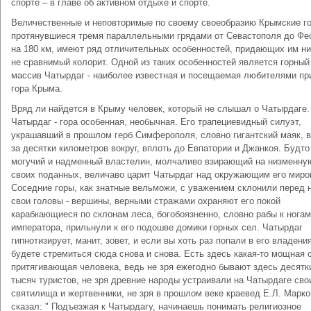
спорте – в главе об активном отдыхе и спорте.
Величественные и неповторимые по своему своеобразию Крымские г
протянувшиеся тремя параллельными грядами от Севастополя до Фе
на 180 км, имеют ряд отличительных особенностей, придающих им ни
не сравнимый колорит. Одной из таких особенностей является горный
массив Чатырдаг - наиболее известная и посещаемая любителями п
гора Крыма.
Вряд ли найдется в Крыму человек, который не слышал о Чатырдаге.
Чатырдаг - гора особенная, необычная. Его трапециевидный силуэт,
украшавший в прошлом герб Симферополя, словно гигантский маяк, 
за десятки километров вокруг, вплоть до Евпатории и Джанкоя. Будто
могучий и надменный властелин, молчаливо взирающий на низменну
своих поданных, величаво царит Чатырдаг над окружающим его миро
Соседние горы, как знатные вельможи, с уважением склонили перед 
свои головы - вершины, верными стражами охраняют его покой
карабкающиеся по склонам леса, богобоязненно, словно рабы к ногам
императора, прильнули к его подошве домики горных сел. Чатырдаг
гипнотизирует, манит, зовет, и если вы хоть раз попали в его владени
будете стремиться сюда снова и снова. Есть здесь какая-то мощная 
притягивающая человека, ведь не зря ежегодно бывают здесь десятк
тысяч туристов, не зря древние народы устраивали на Чатырдаге сво
святилища и жертвенники, не зря в прошлом веке краевед Е.Л. Марко
сказал: " Подъезжая к Чатырдагу, начинаешь понимать религиозное