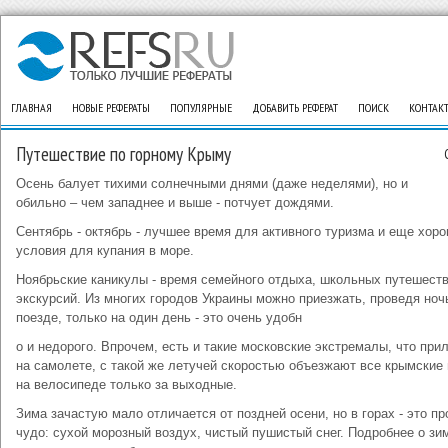
ГЛАВНАЯ
НОВЫЕ РЕФЕРАТЫ
ПОПУЛЯРНЫЕ
ДОБАВИТЬ РЕФЕРАТ
ПОИСК
КОНТАК
Путешествие по горному Крыму
Осень балует тихими солнечными днями (даже неделями), но и
обильно – чем западнее и выше - потчует дождями.
Сентябрь - октябрь - лучшее время для активного туризма и еще хор
условия для купания в море.
Ноябрьские каникулы - время семейного отдыха, школьных путешеств
экскурсий. Из многих городов Украины можно приезжать, проведя ноч
поезде, только на один день - это очень удобн
о и недорого. Впрочем, есть и такие московские экстремалы, что при
на самолете, с такой же летучей скоростью объезжают все крымские
на велосипеде только за выходные.
Зима зачастую мало отличается от поздней осени, но в горах - это пр
чудо: сухой морозный воздух, чистый пушистый снег. Подробнее о зи