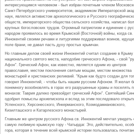
интересующимся человеком - был избран почетным членом Московск
Санкт-Петербургского университетов, академиком Императорской ак
наук, являлся активистом археологического и Русского географическ
обществ, императорского общества сельского хозяйства, написал бол
крупных богословских трудов. Огромный патриотизм и единение с ру
народом проявилось во время Крымской (Восточной) войны, когда св.
Иннокентий своими речами и литургиями поддерживал воинов, идущи
поле брани, не давал пасть духу простых крымчан.
Но главным делом своей жизни Иннокентий считал создание в Крыму
национального святого места, наподобие греческого Афона, - свой "р
Афон". Греческий Афон, как известно, является одним из центров
православия, местом поклонения святым мощам, местом множества
монастырей и христианских реликвий. "Крым как будто создан для тог
говорил Иннокентий, - чтобы быть нашим русским Афоном. Я желал 
понемногу возобновлять в горах его разрушенные храмы и поселять п
монахов: Таврия далеко превзойдет греческий Афон". Святейший Син
одобрил помыслы архиепископа и вслед за этим последовало открыт
Успенского, Херсонесского, Инкерманского, Козмодамиановского,
Кизилташского и Катарлезского монастырей.
Главным же центром русского Афона св. Иннокентий мечтал увидеть 
самую любимую крымскую гору - Чатырдаг. Это, действительно, особ
гора, которая в течение всей крымской истории пользовалась почита