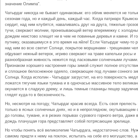
значение Олимпа".
Чатырдаг никогда не бывает одинаковым: его облик меняется не тольк
сезонам года, но и каждый день, каждый час. Когда патриарх Крымски
сердит, над ним клубятся, наваливаясь друг на друга, тяжелые грозо
тучи, сверкают молнии, пронизывающий ветер вперемежку с холодн
дождем неистово хлещет ни в чем не повинные деревья и камни. И го
путнику, оказавшемуся в это время на яйле! Если Чатырдаг чему-то р
над ним во всю светит Солнце, покрытое морщинами - трещинами че
обдувает нежный ветерок, игриво сверкают на траве капельки росы и
разнообразная живность нежится под ласковыми солнечными лучами
Признаком хорошего настроения горы зимой служит полное отсутстви
и сплошное белоснежное одеяло, сверкающее под лучами сонного зи
Солнца. Когда исполин - Чатырдаг загрустит, на его поверхность мед
ложатся тягучие языки тумана и в одночасье массивное тело великан
окунается в сладкую дрему, и лишь темные глазницы пещер задумчи
глядят куда-то в бесконечность.
Но, несмотря на погоду, Чатырдаг красив всегда. Есть своя прелесть
только в ясных солнечных днях, но и в непроглядном, окутывающем с
до головы, тумане, и в резких порывах сурового горного ветра, даже 
дождь плачущая гора представляет собой потрясающее зрелище.
Но чтобы понять всё великолепие Чатырдага, недостаточно слов. Ну
самому придти к нему на поклон, испытать на себе его могущество, а