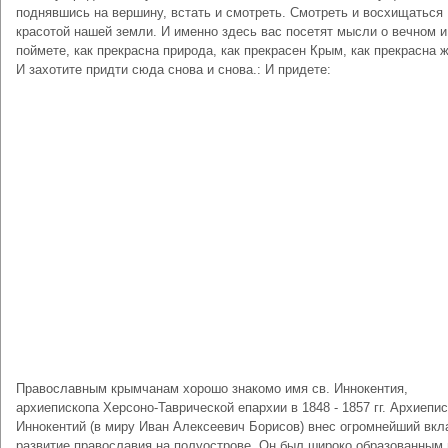
поднявшись на вершину, встать и смотреть. Смотреть и восхищаться
красотой нашей земли. И именно здесь вас посетят мысли о вечном и
поймете, как прекрасна природа, как прекрасен Крым, как прекрасна ж
И захотите придти сюда снова и снова.: И придете:
Православным крымчанам хорошо знакомо имя св. Иннокентия,
архиепископа Херсоно-Таврической епархии в 1848 - 1857 гг. Архиепи
Иннокентий (в миру Иван Алексеевич Борисов) внес огромнейший вкл
развитие православия на полуострове. Он был широко образованным 