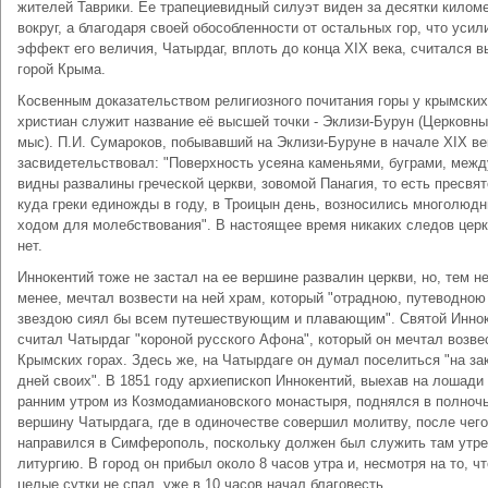
жителей Таврики. Ее трапециевидный силуэт виден за десятки килом
вокруг, а благодаря своей обособленности от остальных гор, что усил
эффект его величия, Чатырдаг, вплоть до конца XIX века, считался 
горой Крыма.
Косвенным доказательством религиозного почитания горы у крымских
христиан служит название её высшей точки - Эклизи-Бурун (Церковн
мыс). П.И. Сумароков, побывавший на Эклизи-Буруне в начале XIX ве
засвидетельствовал: "Поверхность усеяна каменьями, буграми, межд
видны развалины греческой церкви, зовомой Панагия, то есть пресвят
куда греки единожды в году, в Троицын день, возносились многолюд
ходом для молебствования". В настоящее время никаких следов церк
нет.
Иннокентий тоже не застал на ее вершине развалин церкви, но, тем н
менее, мечтал возвести на ней храм, который "отрадною, путеводною
звездою сиял бы всем путешествующим и плавающим". Святой Инно
считал Чатырдаг "короной русского Афона", который он мечтал возве
Крымских горах. Здесь же, на Чатырдаге он думал поселиться "на за
дней своих". В 1851 году архиепископ Иннокентий, выехав на лошади
ранним утром из Козмодамиановского монастыря, поднялся в полночь
вершину Чатырдага, где в одиночестве совершил молитву, после чего
направился в Симферополь, поскольку должен был служить там утр
литургию. В город он прибыл около 8 часов утра и, несмотря на то, чт
целые сутки не спал, уже в 10 часов начал благовесть.