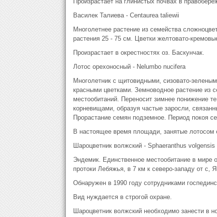
Произрастает на глинистых почвах в правобереж
Василек Талиева - Centaurea taliewii
Многолетнее растение из семейства сложноцвет
растения 25 - 75 см. Цветки желтовато-кремовы
Произрастает в окрестностях оз. Баскунчак.
Лотос орехоносный - Nelumbo nucifera
Многолетник с щитовидными, сизовато-зелеными
красными цветками. Земноводное растение из 
местообитаний. Переносит зимнее понижение те
корневищами, образуя частые заросли, связан
Прорастание семян подземное. Период покоя се
В настоящее время площади, занятые лотосом 
Шароцветник волжский - Sphaeranthus volgensis
Эндемик. Единственное местообитание в мире о
протоки Лебяжья, в 7 км к северо-западу от с, 
Обнаружен в 1990 году сотрудниками госпединс
Вид нуждается в строгой охране.
Шароцветник волжский необходимо занести в но