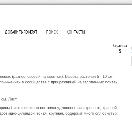
ДОБАВИТЬ РЕФЕРАТ
ПОИСК
КОНТАКТЫ
Страница
5
евых (разноспоровый папоротник). Высота растения 5 - 10 см.
онижениях в сообществе с прибрежницей на засоленных почвах.
 см. Лист
ширины Листочки около цветника удлиненно-заостренные, красной,
шаровидно-цилиндрическая, крупная, содержит много сплюснутых