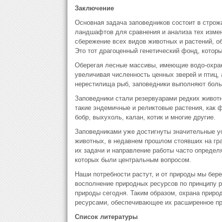
Заключение
Основная задача заповедников состоит в стро
ландшафтов для сравнения и анализа тех измен
сбережение всех видов животных и растений, о
Это тот драгоценный генетический фонд, котор
Оберегая лесные массивы, имеющие водо-охран
увеличивая численность ценных зверей и птиц, 
нерестилища рыб, заповедники выполняют боль
Заповедники стали резервуарами редких животн
такие эндемичные и реликтовые растения, как фл
бобр, выхухоль, калан, котик и многие другие.
Заповедниками уже достигнуты значительные у
животных, в недавнем прошлом стоявших на гра
их задачи и направление работы часто определ
которых были центральным вопросом.
Наши потребности растут, и от природы мы бер
восполнение природных ресурсов по принципу р
природы сегодня. Таким образом, охрана приро
ресурсами, обеспечивающее их расширенное пр
Список литературы