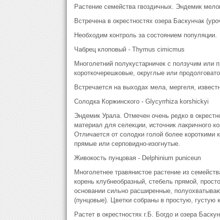
Растение семейства гвоздичных. Эндемик мело
Встречена в окрестностях озера Баскунчак (ур
Необходим контроль за состоянием популяции.
Чабрец клоповый - Thymus cimicmus
Многолетний полукустарничек с ползучим или 
короткочерешковые, округлые или продолговато
Встречается на выходах мела, мергеля, известн
Солодка Коржинского - Glycyrrhiza korshickyi
Эндемик Урала. Отмечен очень редко в окрестн
материал для селекции, источник лакричного ко
Отличается от солодки голой более короткими 
прямые или серповидно-изогнутые.
Живокость пунцовая - Delphinium puniceun
Многолетнее травянистое растение из семейств
корень клубнеобразный, стебель прямой, просто
основании сильно расширенные, полуохватываю
(пунцовые). Цветки собраны в простую, густую 
Растет в окрестностях г.Б. Богдо и озера Баск