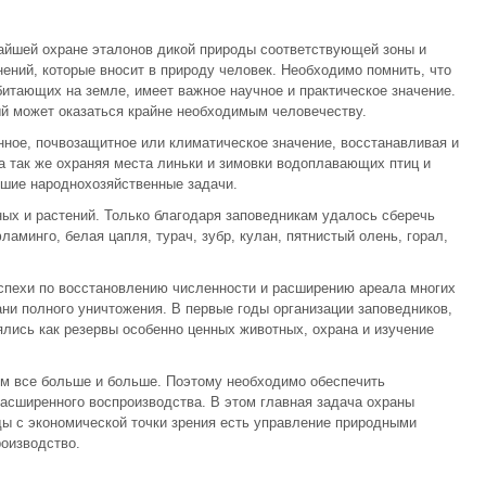
жайшей охране эталонов дикой природы соответствующей зоны и
ений, которые вносит в природу человек. Необходимо помнить, что
битающих на земле, имеет важное научное и практическое значение.
ый может оказаться крайне необходимым человечеству.
ное, почвозащитное или климатическое значение, восстанавливая и
а так же охраняя места линьки и зимовки водоплавающих птиц и
шие народнохозяйственные задачи.
ых и растений. Только благодаря заповедникам удалось сберечь
аминго, белая цапля, турач, зубр, кулан, пятнистый олень, горал,
спехи по восстановлению численности и расширению ареала многих
ни полного уничтожения. В первые годы организации заповедников,
ялись как резервы особенно ценных животных, охрана и изучение
ем все больше и больше. Поэтому необходимо обеспечить
асширенного воспроизводства. В этом главная задача охраны
ды с экономической точки зрения есть управление природными
оизводство.