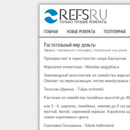
ГЛАВНАЯ
НОВЫЕ РЕФЕРАТЫ
ПОПУЛЯРНЫЕ
Растительный мир дельты
Рефераты
/
Краеведение и этнография
/
Растительный мир дельты
Произрастает в окрестностях озера Баскунчак.
Марсилея египетская - Marsilea aegyptiaca
Земноводный многолетник из семейства марсиле
Обитает на пересыхающих летом межбугровых п
Тюльпан Шренка - Tulipa schrenkii
Растение из семейства лилейных высотой до 40
ьев 3 - 4, широких, линейных, нижние до 6 см 
желтой, белой, сиреневой окраски. Коробочка 
семян коричневого цвета.
Смолевка Гельманна - Silene hellimannii