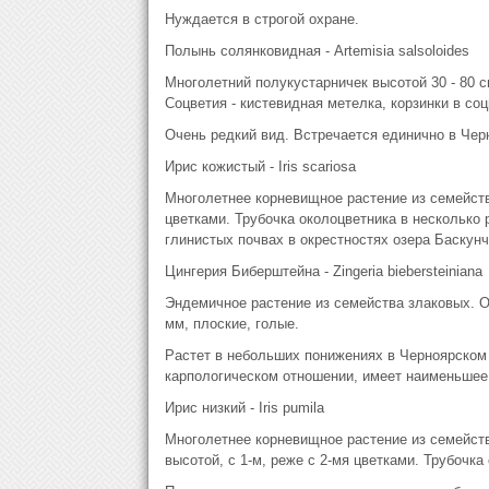
Нуждается в строгой охране.
Полынь солянковидная - Artemisia salsoloides
Многолетний полукустарничек высотой 30 - 80 
Соцветия - кистевидная метелка, корзинки в со
Очень редкий вид. Встречается единично в Чер
Ирис кожистый - Iris scariosa
Многолетнее корневищное растение из семейства
цветками. Трубочка околоцветника в несколько 
глинистых почвах в окрестностях озера Баскунч
Цингерия Биберштейна - Zingeria biebersteiniana
Эндемичное растение из семейства злаковых. Од
мм, плоские, голые.
Растет в небольших понижениях в Черноярском 
карпологическом отношении, имеет наименьшее 
Ирис низкий - Iris pumila
Многолетнее корневищное растение из семейств
высотой, с 1-м, реже с 2-мя цветками. Трубочка