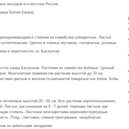
вых выходов юго-востока России.
очище Белая Балка).
приподнимающимся стеблем из семейства губоцветных. Листья
-эллиптические. Цветки в ложных мутовках, головчатые, розовые.
яка в окрестностях оз. Баскунчак.
остях озера Баскунчак. Растение из семейства бобовых. Ценный
рня. Многолетнее травянистое растение высотой до 70 см.
кистями цветков и железисто-шиповатой поверхностью бобов. Бобы
а лютиковых высотой 20 - 50 см. Все растение короткоопушенное,
й. Листья, рассеченные на 5 - 7 долей. Черешки листьев при
щие стебель. Листочки околоцветника коричнево-пурпурные
кисть. Плод - листовка, семена трехгранные, чешуйчатые.
унчак по небольшим западинам.