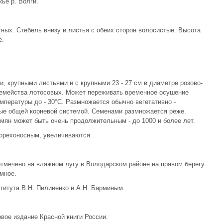
ье р. Волги.
ных. Стебель внизу и листья с обеих сторон волосистые. Высота
е.
, крупными листьями и с крупными 23 - 27 см в диаметре розово-
семейства лотосовых. Может переживать временное осушение
мпературы до - 30°С. Размножается обычно вегетативно -
ные общей корневой системой. Семенами размножается реже.
мян может быть очень продолжительным - до 1000 и более лет.
орехоносным, увеличиваются.
тмечено на влажном лугу в Володарском районе на правом берегу
Ямное.
титута В.Н. Пилииенко и А.Н. Барминым.
вое издание Красной книги России.