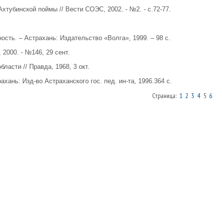
хтубинской поймы // Вести СОЭС, 2002. - №2. - с.72-77.
ость. – Астрахань: Издательство «Волга», 1999. – 98 с.
 2000. - №146, 29 сент.
асти // Правда, 1968, 3 окт.
ахань: Изд-во Астраханского гос. пед. ин-та, 1996.364 с.
Страница:
1
2
3
4
5
6