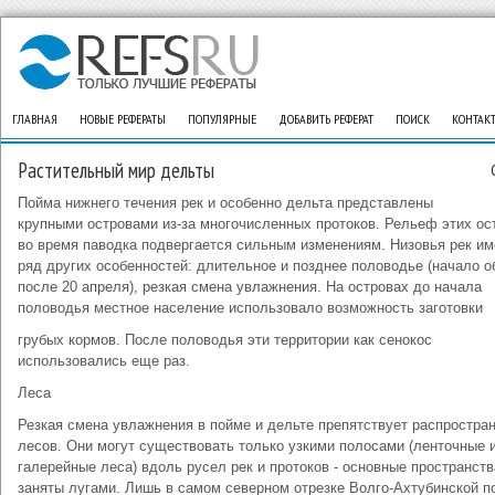
ГЛАВНАЯ
НОВЫЕ РЕФЕРАТЫ
ПОПУЛЯРНЫЕ
ДОБАВИТЬ РЕФЕРАТ
ПОИСК
КОНТАК
Растительный мир дельты
Пойма нижнего течения рек и особенно дельта представлены
крупными островами из-за многочисленных протоков. Рельеф этих ос
во время паводка подвергается сильным изменениям. Низовья рек им
ряд других особенностей: длительное и позднее половодье (начало 
после 20 апреля), резкая смена увлажнения. На островах до начала
половодья местное население использовало возможность заготовки
грубых кормов. После половодья эти территории как сенокос
использовались еще раз.
Леса
Резкая смена увлажнения в пойме и дельте препятствует распростра
лесов. Они могут существовать только узкими полосами (ленточные 
галерейные леса) вдоль русел рек и протоков - основные пространств
заняты лугами. Лишь в самом северном отрезке Волго-Ахтубинской 