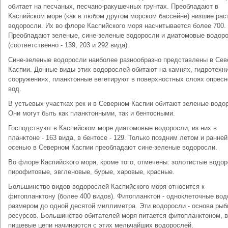
обитает на песчаных, песчано-ракушечных грунтах. Преобладают в
Каспийском море (как в любом другом морском бассейне) низшие раст
водоросли. Их во флоре Каспийского моря насчитывается более 700.
Преобладают зеленые, сине-зеленые водоросли и диатомовые водор
(соответственно - 139, 203 и 292 вида).
Сине-зеленые водоросли наиболее разнообразно представлены в Се
Каспии. Донные виды этих водорослей обитают на камнях, гидротехн
сооружениях, планктонные вегетируют в поверхностных слоях опрес
вод.
В устьевых участках рек и в Северном Каспии обитают зеленые водо
Они могут быть как планктонными, так и бентосными.
Господствуют в Каспийском море диатомовые водоросли, из них в
планктоне - 163 вида, в бентосе - 129. Только поздним летом и ранней
осенью в Северном Каспии преобладают сине-зеленые водоросли.
Во флоре Каспийского моря, кроме того, отмечены: золотистые водор
пирофитовые, эвгленовые, бурые, харовые, красные.
Большинство видов водорослей Каспийского моря относится к
фитопланктону (более 400 видов). Фитопланктон - одноклеточные во
размером до одной десятой миллиметра. Эти водоросли - основа ры
ресурсов. Большинство обитателей моря питается фитопланктоном, 
пищевые цепи начинаются с этих мельчайших водорослей.