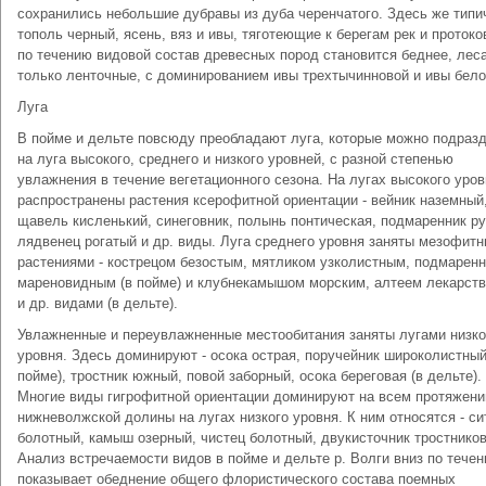
сохранились небольшие дубравы из дуба черенчатого. Здесь же типи
тополь черный, ясень, вяз и ивы, тяготеющие к берегам рек и протоко
по течению видовой состав древесных пород становится беднее, лес
только ленточные, с доминированием ивы трехтычинновой и ивы бело
Луга
В пойме и дельте повсюду преобладают луга, которые можно подраз
на луга высокого, среднего и низкого уровней, с разной степенью
увлажнения в течение вегетационного сезона. На лугах высокого уров
распространены растения ксерофитной ориентации - вейник наземный
щавель кисленький, синеговник, полынь понтическая, подмаренник ру
лядвенец рогатый и др. виды. Луга среднего уровня заняты мезофит
растениями - кострецом безостым, мятликом узколистным, подмарен
мареновидным (в пойме) и клубнекамышом морским, алтеем лекарст
и др. видами (в дельте).
Увлажненные и переувлажненные местообитания заняты лугами низко
уровня. Здесь доминируют - осока острая, поручейник широколистный
пойме), тростник южный, повой заборный, осока береговая (в дельте).
Многие виды гигрофитной ориентации доминируют на всем протяжени
нижневолжской долины на лугах низкого уровня. К ним относятся - си
болотный, камыш озерный, чистец болотный, двукисточник тростнико
Анализ встречаемости видов в пойме и дельте р. Волги вниз по тече
показывает обеднение общего флористического состава поемных