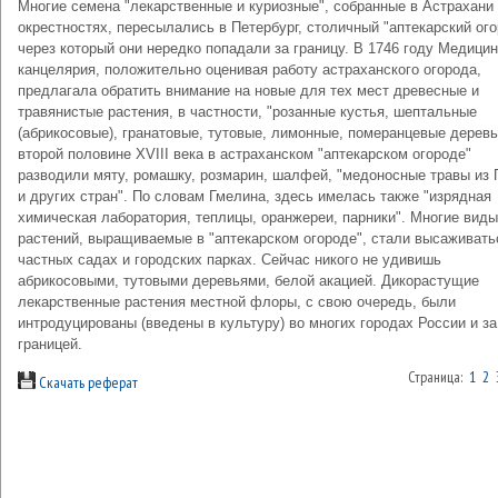
Многие семена "лекарственные и куриозные", собранные в Астрахани 
окрестностях, пересылались в Петербург, столичный "аптекарский ого
через который они нередко попадали за границу. В 1746 году Медици
канцелярия, положительно оценивая работу астраханского огорода,
предлагала обратить внимание на новые для тех мест древесные и
травянистые растения, в частности, "розанные кустья, шептальные
(абрикосовые), гранатовые, тутовые, лимонные, померанцевые деревь
второй половине XVIII века в астраханском "аптекарском огороде"
разводили мяту, ромашку, розмарин, шалфей, "медоносные травы из 
и других стран". По словам Гмелина, здесь имелась также "изрядная
химическая лаборатория, теплицы, оранжереи, парники". Многие виды
растений, выращиваемые в "аптекарском огороде", стали высаживать
частных садах и городских парках. Сейчас никого не удивишь
абрикосовыми, тутовыми деревьями, белой акацией. Дикорастущие
лекарственные растения местной флоры, с свою очередь, были
интродуцированы (введены в культуру) во многих городах России и за
границей.
Страница:
1
2
Скачать реферат