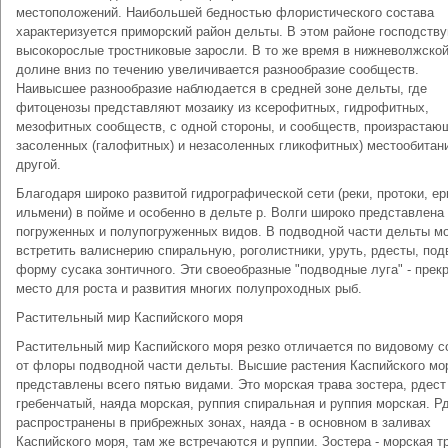
местоположений. Наибольшей бедностью флористического состава
характеризуется приморский район дельты. В этом районе господств
высокорослые тростниковые заросли. В то же время в нижневолжско
долине вниз по течению увеличивается разнообразие сообществ.
Наивысшее разнообразие наблюдается в средней зоне дельты, где
фитоценозы представляют мозаику из ксерофитных, гидрофитных,
мезофитных сообществ, с одной стороны, и сообществ, произрастаю
засоленных (галофитных) и незасоленных гликофитных) местообитани
другой.
Благодаря широко развитой гидрографической сети (реки, протоки, ер
ильмени) в пойме и особенно в дельте р. Волги широко представлен
погруженных и полупогруженных видов. В подводной части дельты м
встретить валиснерию спиральную, роголистники, уруть, рдесты, по
форму сусака зонтичного. Эти своеобразные "подводные луга" - прек
место для роста и развития многих полупроходных рыб.
Растительный мир Каспийского моря
Растительный мир Каспийского моря резко отличается по видовому с
от флоры подводной части дельты. Высшие растения Каспийского мо
представлены всего пятью видами. Это морская трава зостера, рдест
гребенчатый, наяда морская, руппия спиральная и руппия морская. Р
распространены в прибрежных зонах, наяда - в основном в заливах
Каспийского моря, там же встречаются и руппии. Зостера - морская т