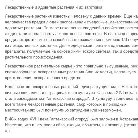
Лекарственные и ядовитые растения и их заготовка
Лекарственные растения известны человеку с давних времен. Еще на
человечества предки людей распознавали съедобные, лекарственные
ядовитые растения. По мере накопления сведений о свойствах расте
люди стали использовать лекарственные растения. В настоящее вре
среди лекарств самого разнообразного назначения примерно 1/3 пол
из лекарственных растении. Для медицинской практики одинаково ва
препараты, получаемые на основе химического синтеза, так и средст
растительного происхождения.
Лекарственное растительное сырье - это правильно высушенные, реж
свежесобранные лекарственные растения (или их части), используем
приготовления лекарственного средства.
Большинство лекарственных растений - дикорастущие виды. Некотор
них выращивались и выращиваются в культуре. С начала ХУЛ века в
стали закладываться "аптекарские огороды". В культуру вводились 
всего такие лекарственные растения, сбор которых в природных
местообитаниях был почему-либо затруднен или невозможен.
В 40-х годах XVIII века "аптекарский огород" был заложен в Астрахан
Известно, что в нем росли айва, акация, абрикосы, шелковица (тутовн
др.