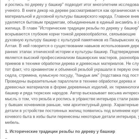
и роспись по дереву у башкир" подводит итог многолетним исследов
ученого. В книге декор на дереве рассматривается как органическая 
материальной и духовной культуры башкирского народа. Главное вни
уделяется бытовым предметам, объединенным в единый ансамбль в 
жилища. В главе "Исторические традиции резьбы по дереву у башкир
вскрываются глубокие корни тонкой деревообработки, связывающие
духовную культуру башкир с культурой памятников из Пазырыкских к
Алтая. В ней говорится о существовании навыков использования дер
ранних этапах этнической истории и культуры башкир. Подтверждени
является высокий профессионализм башкирских мастеров, разнообра
приемов в технике обработки дерева и древесных материалов. Не сл
тот факт, что орнаментом и объемной резьбой украшали в первую оч
седла, стремена, кумысную посуду, "hандык аяк" (подставка под пост
Проведены выразительные параллели в технике обработки дерева и
древесных материалов в форме деревянных изделий, их терминологи
башкир и ряда тюркских народов. Автор высказывает весьма интерес
мысль о том, что резьба и роспись в убранстве интерьера стали разв
у бывших кочевников раньше, чем архитектурный декор. Характерные
детали в устройстве постоянных жилищ появились под влиянием юрт
кочевого быта в избы были перенесены некоторые детали интерьера, 
мебель.
1. Исторические традиции резьбы по дереву у башкир