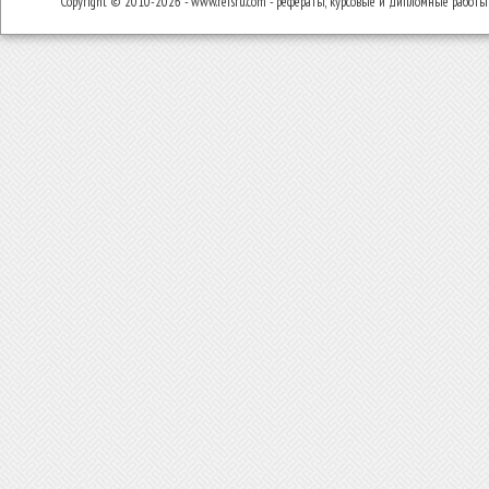
Copyright © 2010-2026 - www.refsru.com - рефераты, курсовые и дипломные работы