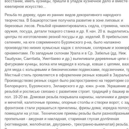
восстаний, иметь кузницы, пришли в упадок кузнечное дело и вместе
ювелирное искусство…
Резьба по дереву, один из ранних видов декоративного народного
творчества. В Башкортостане получила развитие в зоне липовых и
березовых лесов. Резьбой орнаментировались седла, стремена, чехл
оружия, посуда, детали ткацкого станка и др. К нач. 20 в. выделились
центры по изготовлению резной посуды и др. изделий. В прибельских
селениях, на юге современного Бурзянского р-на, было налажено
производство низких кумысных кадок с елочным, солярным и зоомо
орнаментами. По западным склонам Урала и в Ср. Забелье (дд. Ниж.
Ташбукан, Саитбаба, Уметбаево и др.) выпиливали деревянные цепи с
фигурками куницы, волка или медведя в кольце, ковши с цепями, ваз
для меда с кольцевыми и биконическими подвесками, подсвечники, т
Местный стиль проявляется в оформлении резных ковшей в Зауралье
Производствово резных седел было распространено на территории со
Белорецкого, Бурзянского, Зилаирского и др. южн. р-нов. Украшение 
резьбой и росписью связано с развитием строит. традиций у башкир в
пол. 19-20 вв. Домовая резьба покрывала карнизы, наличники и двер
и мечетей, калиточные проемы, опорные столбы и створки ворот; с з
фронтонов стали украшаться причелины, фризы дома; изредка полос
помещали на углах. Технические приемы резьбы были разнообразным
пропильная - ажурная и накладная, старинная глухая долбленая
(ногтевидная, желобчатая, двугранно-, трехгранно-выемчатая) резьба.