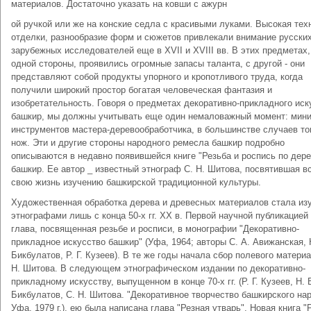
материалов. Достаточно указать на ковши с ажурн
ой ручкой или же на конские седла с красивыми луками. Высокая тех
отделки, разнообразие форм и сюжетов привлекали внимание русских
зарубежных исследователей еще в XVII и XVIII вв. В этих предметах,
одной стороны, проявились огромные запасы таланта, с другой - они
представляют собой продукты упорного и кропотливого труда, когда
получили широкий простор богатая человеческая фантазия и
изобретательность. Говоря о предметах декоративно-прикладного иск
башкир, мы должны учитывать еще один немаловажный момент: мин
инструментов мастера-деревообработчика, в большинстве случаев то
нож. Эти и другие стороны народного ремесла башкир подробно
описываются в недавно появившейся книге "Резьба и роспись по дере
башкир. Ее автор _ известный этнограф С. Н. Шитова, посвятившая в
свою жизнь изучению башкирской традиционной культуры.
Художественная обработка дерева и древесных материалов стала из
этнографами лишь с конца 50-х гг. XX в. Первой научной публикацией
глава, посвященная резьбе и росписи, в монографии "Декоративно-
прикладное искусство башкир" (Уфа, 1964; авторы С. А. Авижанская, 
Бикбулатов, Р. Г. Кузеев). В те же годы начала сбор полевого матери
Н. Шитова. В следующем этнографическом издании по декоративно-
прикладному искусству, выпущенном в конце 70-х гг. (Р. Г. Кузеев, Н. 
Бикбулатов, С. Н. Шитова. "Декоративное творчество башкирского нар
Уфа, 1979 г.), ею была написана глава "Резная утварь". Новая книга "