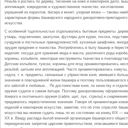
Резьба и роспись по дереву, тиснение на коже и ювелирное дело, вы
аппликация, ковроделие и художественное ткачество, изготовление
украшений из кораллов, бисера и монет, узорная вязка — таковы наи
характерные формы башкирского народного декоративно-прикладного
искусства.
C особенной тщательностью отделывались бытовые предметы: дере
утварь, подсвечники, шкатулки, футляры для курая, посохи, подстав
сундуков и постельных принадлежностей, кухонные шкафчики, иногд
орудия прядения и ткачества. Употреблялись в быту башкир и берест
изделия: посуда для хранения меда и масла, различного рода короба
корзины, колыбели, некоторые инструменты ткачества и пчеловодства
Детские колыбели, туески, корзины для ягод орнаментировались нес
резьбой, шитьем или аппликацией. Часто орнаментировались хомуты,
седла, т. е. предметы, связанные с убранством коня, имевшего боль
значение в повседневной жизни башкира и поэтому пользовавшегося 
его заботой и любовью… По достоинствам коня, по качеству и отделк
оружия судили о самом батыре. Поэтому декоративному оформлени
боевого и охотничьего оружия (сабля, щит, лук, стрелы) и снаряжения
придавалось первостепенное значение. Говоря об орнаментации кожа
изделий и ювелирном искусстве, заметим, что об этих отраслях башк
искусства мы можем судить лишь по их состоянию на конец XIX — н
XX в. Ввиду распада былой военной организации башкирского общест
периодических запретов царским правительством, опасавшимся башк