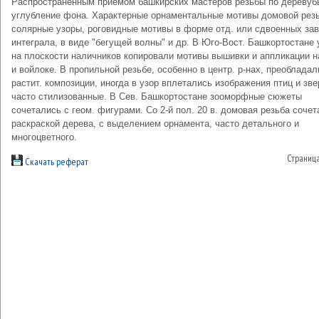
Распространенным приемом башкирских мастеров резьбы по дереву
углубление фона. Характерные орнаментальные мотивы домовой резь
солярные узоры, роговидные мотивы в форме отд. или сдвоенных зав
интеграла, в виде "бегущей волны" и др. В Юго-Вост. Башкортостане
на плоскости наличников копировали мотивы вышивки и аппликации н
и войлоке. В пропильной резьбе, особенно в центр. р-нах, преобладал
растит. композиции, иногда в узор вплетались изображения птиц и зве
часто стилизованные. В Сев. Башкортостане зооморфные сюжеты
сочетались с геом. фигурами. Со 2-й пол. 20 в. домовая резьба сочет
раскраской дерева, с выделением орнамента, часто детального и
многоцветного.
Страниц
Скачать реферат