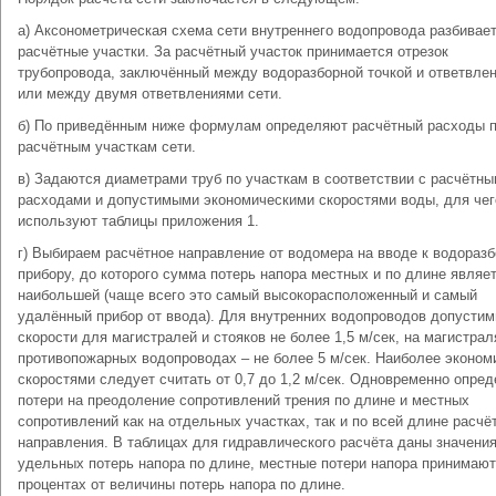
а) Аксонометрическая схема сети внутреннего водопровода разбивает
расчётные участки. За расчётный участок принимается отрезок
трубопровода, заключённый между водоразборной точкой и ответвле
или между двумя ответвлениями сети.
б) По приведённым ниже формулам определяют расчётный расходы 
расчётным участкам сети.
в) Задаются диаметрами труб по участкам в соответствии с расчётн
расходами и допустимыми экономическими скоростями воды, для чег
используют таблицы приложения 1.
г) Выбираем расчётное направление от водомера на вводе к водораз
прибору, до которого сумма потерь напора местных и по длине являе
наибольшей (чаще всего это самый высокорасположенный и самый
удалённый прибор от ввода). Для внутренних водопроводов допусти
скорости для магистралей и стояков не более 1,5 м/сек, на магистрал
противопожарных водопроводах – не более 5 м/сек. Наиболее эконо
скоростями следует считать от 0,7 до 1,2 м/сек. Одновременно опре
потери на преодоление сопротивлений трения по длине и местных
сопротивлений как на отдельных участках, так и по всей длине расчё
направления. В таблицах для гидравлического расчёта даны значени
удельных потерь напора по длине, местные потери напора принимают
процентах от величины потерь напора по длине.