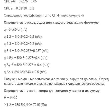
NPВу-6 = 0.01*5= 0.05
NPВв = 0.01*10= 0.1
Определяем коэффициент α по СНиП (приложение 4)
Определяем расход воды для каждого участка по формуле:
q= 5*qc0*α (л/с)
q 1-2 = 5*0,2*0,2=0,2 (л/с)
q 2-3 = 5*0,2*0,2=0,2 (л/с)
q 3-4 = 5*0,2*0,237=0,237 (л/с)
q 4-Ву = 5*0,3*0,273=0,4 (л/с)
q Ву-6 = 5*0.3*0.273 = 0.4 (л/с)
q Вв = 5*0.3*0.343 = 0.5 (л/с)
Полученные данные записываем в таблицу, округляя до сотых. Опре
диаметр для каждого участка по таблице гидравлического расчета.
Определяем потери напора для каждого участка и их сумму:
H = i*l*10
i*l1-2 = 360,5*2*10= 7210 (Па)