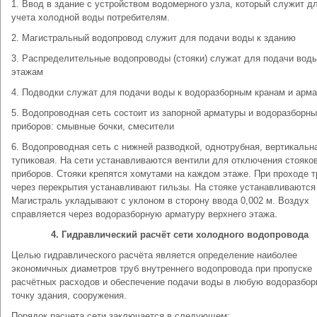
1. Ввод в здание с устройством водомерного узла, который служит д
учета холодной воды потребителям.
2. Магистральный водопровод служит для подачи воды к зданию
3. Распределительные водопроводы (стояки) служат для подачи воды
этажам
4. Подводки служат для подачи воды к водоразборным кранам и арма
5. Водопроводная сеть состоит из запорной арматуры и водоразборн
приборов: смывные бочки, смесители
6. Водопроводная сеть с нижней разводкой, однотрубная, вертикальн
тупиковая. На сети устанавливаются вентили для отключения стояков
приборов. Стояки крепятся хомутами на каждом этаже. При проходе т
через перекрытия устанавливают гильзы. На стояке устанавливаются
Магистраль укладывают с уклоном в сторону ввода 0,002 м. Воздух
справляется через водоразборную арматуру верхнего этажа.
4. Гидравлический расчёт сети холодного водопровода
Целью гидравлического расчёта является определение наиболее
экономичных диаметров труб внутреннего водопровода при пропуске
расчётных расходов и обеспечение подачи воды в любую водоразбо
точку здания, сооружения.
Порядок расчета сети заключается в следующем: