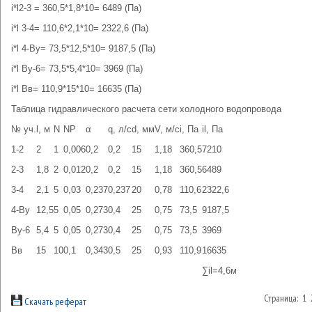
i*l2-3 = 360,5*1,8*10= 6489 (Па)
i*l 3-4= 110,6*2,1*10= 2322,6 (Па)
i*l 4-Ву= 73,5*12,5*10= 9187,5 (Па)
i*l Ву-6= 73,5*5,4*10= 3969 (Па)
i*l Вв= 110,9*15*10= 16635 (Па)
Таблица гидравлического расчета сети холодного водопровода
№ уч.
l, м
N
NP
α
q, л/с
d, мм
V, м/с
i, Па
il, Па
1-2
2
1
0,006
0,2
0,2
15
1,18
360,5
7210
2-3
1,8
2
0,012
0,2
0,2
15
1,18
360,5
6489
3-4
2,1
5
0,03
0,237
0,237
20
0,78
110,6
2322,6
4-Ву
12,5
5
0,05
0,273
0,4
25
0,75
73,5
9187,5
Ву-6
5,4
5
0,05
0,273
0,4
25
0,75
73,5
3969
Вв
15
10
0,1
0,343
0,5
25
0,93
110,9
16635
∑il=4,6м
Страница: 1
Скачать реферат