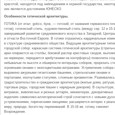
красотой, находятся под наблюдением и охраной государства, некото
них являются достоянием ЮНЕСКО.
Особенности готической архитектуры.
ГОТИКА (от итал. gotico, букв, — готский, от названия германского п
готов), готический стиль, художественный стиль (между сер. 12 и 15-1
завершивший развитие средневекового искусства в Западной, Центр
и отчасти Восточной Европе. В готике отразились кардинальные изме
в структуре средневекового общества. Ведущим архитектурным типо
городской собор: каркасная система готической архитектуры (стрельч
арки опираются на столбы; боковой распор крестовых сводов, вылож
на нервюрах, передается аркбутанами на контрфорсы) позволила соз
небывалые по высоте и обширности интерьеры соборов, прорезать ст
огромными окнами с многоцветными витражами. Устремление собора
выражено ажурными гигантскими башнями, стрельчатыми окнами и
порталами, изогнутыми статуями, сложным орнаментом. Развивались
градостроительство и гражданская архитектура (жилые дома, ратуши,
торговые ряды, городские башни с нарядным декором). В скульптуре,
витражах, живописных и резных алтарях, миниатюрах, декоративных
изделиях символико-аллегорический строй сочетается с новыми дух
устремлениями, лирическими эмоциями; расширяется интерес к реал
миру, природе, богатству переживаний. В 15-16 вв. готику сменяет
Возрождение.