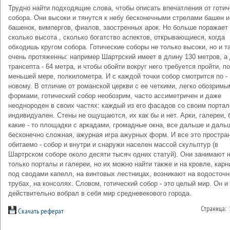
Трудно найти подходящие слова, чтобы описать впечатления от готич
собора. Они высоки и тянутся к небу бесконечными стрелами башен и
башенок, вимпергов, фиалов, заостренных арок. Но больше поражает
сколько высота , сколько богатство аспектов, открывающиеся, когда
обходишь кругом собора. Готические соборы не только высоки, но и т
очень протяженны: например Шартрский имеет в длину 130 метров, а
трансепта - 64 метра, и чтобы обойти вокруг него требуется пройти, по
меньшей мере, полкилометра. И с каждой точки собор смотрится по -
новому. В отличие от романской церкви с ее четкими, легко обозримы
формами, готический собор необозрим, часто ассиметричен и даже
неоднороден в своих частях: каждый из его фасадов со своим порта
индивидуален. Стены не ощущаются, их как бы и нет. Арки, галереи, 
какие - то площадки с аркадами, громадные окна, все дальше и дальш
бесконечно сложная, ажурная игра ажурных форм. И все это простра
обитаемо - собор и внутри и снаружи населен массой скульптур (в
Шартрском соборе около десяти тысяч одних статуй). Они занимают 
только порталы и галереи, но их можно найти также и на кровле, карн
под сводами капелл, на винтовых лестницах, возникают на водосточ
трубах, на консолях. Словом, готический собор - это целый мир. Он и
действительно вобрал в себя мир средневекового города.
Страница:
Скачать реферат