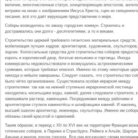
величие, многочисленные статуи, олицетворяющие апостолов, ангело
витражи на окнах с изображением Иисуса Христа, сцен из священного
писания, всё это даёт верующим представление о мире.
Соборы возводились по заказу городских коммун. Строились и
достраивались они долго - десятилетиями, а то и веками.
Строительство церквей требовало гигантских материальных средств,
мобилизация лучших кадров: архитекторов, художников, скульпторов,
зодчих. Колоссальные средства для строительства соборов предост
король и королевский двор, богатые вельможи и торговцы. Иногда
коммерсанты недовольствовали и возмущались астрономическими
суммами, которые требовал епископ. Именно по этому некоторые церк
никогда и небыли завершены. Следует сказать, что строительство со
было чётко организованно. Существовала особая иерархия между
строителями: так как на нежней ступеньке иерархической лестницы
находились носильщики воды, камней, далее следовали строители, 
замешивали раствор, каменщики. Посредниками между рабочими и
архитектором ступили каменотёсы и шлифовщики камней. И наконец,
высший эшелон архитектор, инженеры, скульпторы. Именно им собор
обязаны своей красотой и гармонией.
Таким образом, в период с XII по XVI век на территории Франции возн
готических соборов, в Париже и Страсбурге, Реймсе и Альби, Шартре
Амьене и многих других городах. Все они восхищают своим величием