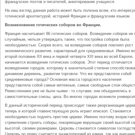
французских поэтов и писателей, анкетирование учащихся.
На наш взгляд данная работа может быть полезна всем, кто интересу
готической архитектурой, историей Франции и французским языком.
Возникновение готических соборов во Франции.
Франция насчитывает 86 готических соборов. Возведение соборов не
случайным, нельзя утверждать также, что постройка соборов была
необходимостью. Скорее всего, на возведение соборов повлиял рост
экономического развития, характерный для средневековья. Именно в
второй половине XII века и первой четверти XIII века во всей Европе,
начинается возведение готических соборов. Этот период отличается
возведением городов, которому в значительной степени способствов
динамизм деревень, развитии торговли. Что же представляли собой
средневековые города? Основная масса городского населения
представляла собой самые мятежные, самые свободные слои общест
Ремесленники уже не были чьими - то слугами, они объединялись в
самостоятельные союзы, цеха. Во многих городах возникли универси
В данный исторический период происходит также реорганизация церкв
теперь в которой главенствующую роль играет епископ. Становится
необходимостью поднять престиж церкви. Именно поэтому возрастае
стремление строить соборы, покоряющие верующих своей высотой с
высотой, своими размерами. Церковь становится символом господств
Церковь по праву считается энциклопедией из камня, так как внешнее