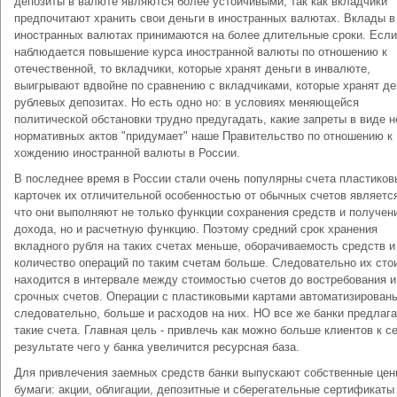
депозиты в валюте являются более устойчивыми, так как вкладчики
предпочитают хранить свои деньги в иностранных валютах. Вклады в
иностранных валютах принимаются на более длительные сроки. Если
наблюдается повышение курса иностранной валюты по отношению к
отечественной, то вкладчики, которые хранят деньги в инвалюте,
выигрывают вдвойне по сравнению с вкладчиками, которые хранят де
рублевых депозитах. Но есть одно но: в условиях меняющейся
политической обстановки трудно предугадать, какие запреты в виде 
нормативных актов "придумает" наше Правительство по отношению к
хождению иностранной валюты в России.
В последнее время в России стали очень популярны счета пластиков
карточек их отличительной особенностью от обычных счетов является
что они выполняют не только функции сохранения средств и получен
дохода, но и расчетную функцию. Поэтому средний срок хранения
вкладного рубля на таких счетах меньше, оборачиваемость средств и
количество операций по таким счетам больше. Следовательно их сто
находится в интервале между стоимостью счетов до востребования и
срочных счетов. Операции с пластиковыми картами автоматизированы
следовательно, больше и расходов на них. НО все же банки предлаг
такие счета. Главная цель - привлечь как можно больше клиентов к се
результате чего у банка увеличится ресурсная база.
Для привлечения заемных средств банки выпускают собственные це
бумаги: акции, облигации, депозитные и сберегательные сертификаты