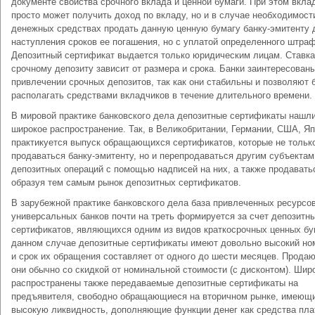
документе свойства срочного вклада и ценной бумаги. При этом вкла
просто может получить доход по вкладу, но и в случае необходимост
денежных средствах продать данную ценную бумагу банку-эмитенту 
наступления сроков ее погашения, но с уплатой определенного штраф
Депозитный сертификат выдается только юридическим лицам. Ставка
срочному депозиту зависит от размера и срока. Банки заинтересованы
привлечении срочных депозитов, так как они стабильны и позволяют 
располагать средствами вкладчиков в течение длительного времени.
В мировой практике банковского дела депозитные сертификаты нашл
широкое распространение. Так, в Великобритании, Германии, США, Я
практикуется выпуск обращающихся сертификатов, которые не тольк
продаваться банку-эмитенту, но и перепродаваться другим субъектам
депозитных операций с помощью надписей на них, а также продавать
образуя тем самым рынок депозитных сертификатов.
В зарубежной практике банковского дела база привлеченных ресурсо
универсальных банков почти на треть формируется за счет депозитн
сертификатов, являющихся одним из видов краткосрочных ценных бу
данном случае депозитные сертификаты имеют довольно высокий но
и срок их обращения составляет от одного до шести месяцев. Прода
они обычно со скидкой от номинальной стоимости (с дисконтом). Шир
распространены также передаваемые депозитные сертификаты на
предъявителя, свободно обращающиеся на вторичном рынке, имеющ
высокую ликвидность, дополняющие функции денег как средства пл