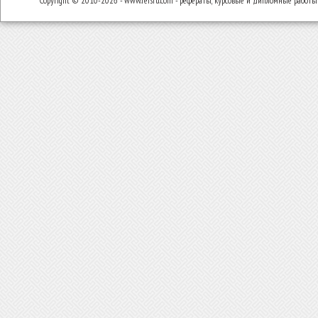
Copyright © 2010-2026 - www.refsru.com - рефераты, курсовые и дипломные работы