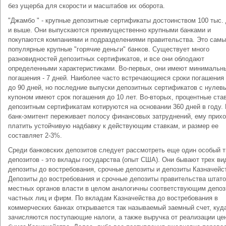
без ущерба для скорости и масштабов их оборота.
"Джамбо " - крупные депозитные сертификаты достоинством 100 тыс.
и выше. Они выпускаются преимущественно крупными банками и
покупаются компаниями и подразделениями правительства. Это сам
популярные крупные "горячие деньги" банков. Существует много
разновидностей депозитных сертификатов, и все они облодают
определенными характеристиками. Во-первых, они имеют минимальн
погашения - 7 дней. Наиболее часто встречающиеся сроки погашения -
до 90 дней, но последние выпуски депозитных сертификатов с нулев
купоном имеют срок погашения до 10 лет. Во-вторых, процентные ста
депозитным сертификатам котируются на основании 360 дней в году. 
банк-эмитент переживает полосу финансовых затруднений, ему прих
платить устойчивую надбавку к действующим ставкам, и размер ее
составляет 2-3%.
Среди банковских депозитов следует рассмотреть еще один особый т
депозитов - это вклады государства (опыт США). Они бывают трех ви
депозиты до востребования, срочные депозиты и депозиты Казначейс
Депозиты до востребования и срочные депозиты правительства штато
местных органов власти в целом аналогичны соответствующим депо
частных лиц и фирм. По вкладам Казначейства до востребования в
коммерческих банках открывается так называемый заемный счет, куд
зачисляются поступающие налоги, а также выручка от реализации це