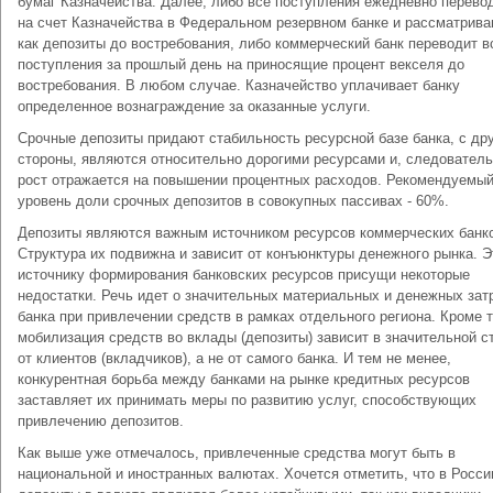
бумаг Казначейства. Далее, либо все поступления ежедневно перево
на счет Казначейства в Федеральном резервном банке и рассматрив
как депозиты до востребования, либо коммерческий банк переводит в
поступления за прошлый день на приносящие процент векселя до
востребования. В любом случае. Казначейство уплачивает банку
определенное вознаграждение за оказанные услуги.
Срочные депозиты придают стабильность ресурсной базе банка, с др
стороны, являются относительно дорогими ресурсами и, следователь
рост отражается на повышении процентных расходов. Рекомендуемы
уровень доли срочных депозитов в совокупных пассивах - 60%.
Депозиты являются важным источником ресурсов коммерческих банк
Структура их подвижна и зависит от конъюнктуры денежного рынка. 
источнику формирования банковских ресурсов присущи некоторые
недостатки. Речь идет о значительных материальных и денежных зат
банка при привлечении средств в рамках отдельного региона. Кроме т
мобилизация средств во вклады (депозиты) зависит в значительной с
от клиентов (вкладчиков), а не от самого банка. И тем не менее,
конкурентная борьба между банками на рынке кредитных ресурсов
заставляет их принимать меры по развитию услуг, способствующих
привлечению депозитов.
Как выше уже отмечалось, привлеченные средства могут быть в
национальной и иностранных валютах. Хочется отметить, что в Росси